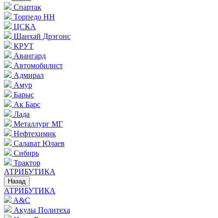
Спартак
Торпедо НН
ЦСКА
Шанхай Дрэгонс
КРУТ
Авангард
Автомобилист
Адмирал
Амур
Барыс
Ак Барс
Лада
Металлург МГ
Нефтехимик
Салават Юлаев
Сибирь
Трактор
АТРИБУТИКА
Назад
АТРИБУТИКА
A&C
Акулы Политеха