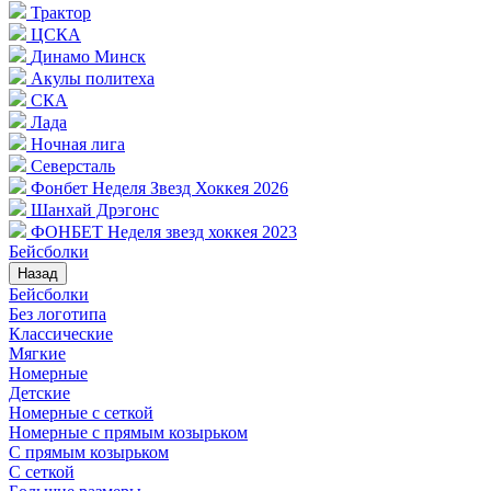
Трактор
ЦСКА
Динамо Минск
Акулы политеха
СКА
Лада
Ночная лига
Северсталь
Фонбет Неделя Звезд Хоккея 2026
Шанхай Дрэгонс
ФОНБЕТ Неделя звезд хоккея 2023
Бейсболки
Назад
Бейсболки
Без логотипа
Классические
Мягкие
Номерные
Детские
Номерные с сеткой
Номерные с прямым козырьком
С прямым козырьком
С сеткой