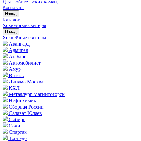
Для любительских команд
Контакты
Назад
Каталог
Хоккейные свитеры
Назад
Хоккейные свитеры
Авангард
Адмирал
Ак Барс
Автомобилист
Амур
Витязь
Динамо Москва
КХЛ
Металлург Магнитогорск
Нефтехимик
Сборная России
Салават Юлаев
Сибирь
Сочи
Спартак
Торпедо