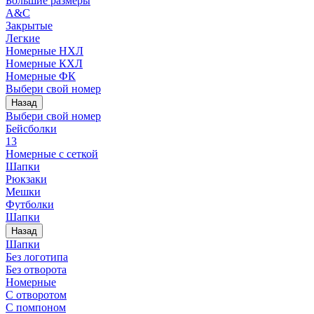
Большие размеры
A&C
Закрытые
Легкие
Номерные НХЛ
Номерные КХЛ
Номерные ФК
Выбери свой номер
Назад
Выбери свой номер
Бейсболки
13
Номерные с сеткой
Шапки
Рюкзаки
Мешки
Футболки
Шапки
Назад
Шапки
Без логотипа
Без отворота
Номерные
С отворотом
С помпоном