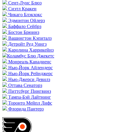
Сент-Луис Блюз
Сиэтл Кракен
Чикаго Блэкхокс
Эдмонтон Ойлерз
Баффало Сейбрз
Бостон Брюинз
Вашингтон Кэпиталз
Детройт Ред Уингз
Каролина Харрикейнз
Коламбус Блю Джекетс
Монреаль Канадиенс
Нью-Йорк Айлендерс
Нью-Йорк Рейнджерс
Нью-Джерси Девилз
Оттава Сенаторз
Питтсбург Пингвинз
Тампа-Бэй Лайтнинг
Торонто Мейпл Лифс
Флорида Пантерз