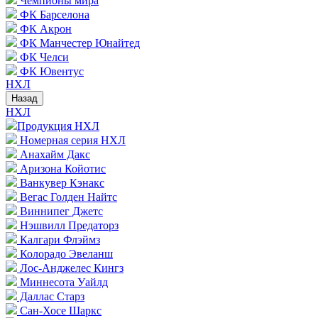
Чемпионы мира
ФК Барселона
ФК Акрон
ФК Манчестер Юнайтед
ФК Челси
ФК Ювентус
НХЛ
Назад
НХЛ
Продукция НХЛ
Номерная серия НХЛ
Анахайм Дакс
Аризона Койотис
Ванкувер Кэнакс
Вегас Голден Найтс
Виннипег Джетс
Нэшвилл Предаторз
Калгари Флэймз
Колорадо Эвеланш
Лос-Анджелес Кингз
Миннесота Уайлд
Даллас Старз
Сан-Хосе Шаркс