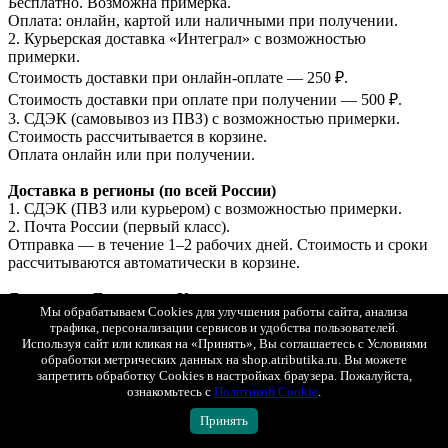
Бесплатно. Возможна примерка.
Оплата: онлайн, картой или наличными при получении.
2. Курьерская доставка «Интеграл» с возможностью
примерки.
Стоимость доставки при онлайн-оплате — 250 ₽.
Стоимость доставки при оплате при получении — 500 ₽.
3. СДЭК (самовывоз из ПВЗ) с возможностью примерки.
Стоимость рассчитывается в корзине.
Оплата онлайн или при получении.
Доставка в регионы (по всей России)
1. СДЭК (ПВЗ или курьером) с возможностью примерки.
2. Почта России (первый класс).
Отправка — в течение 1–2 рабочих дней. Стоимость и сроки
рассчитываются автоматически в корзине.
Доставка в Беларусь и Казахстан
Мы обрабатываем Cookies для улучшения работы сайта, анализа
СДЭК (ПВЗ или курьером, с возможностью примерки).
трафика, персонализации сервисов и удобства пользователей.
Оплата только онлайн (банковской картой РФ).
Используя сайт или кликая на «Принять», Вы соглашаетесь с Условиями
Отправка — в течение 1–2 рабочих дней.
обработки метрических данных на shop.atributika.ru. Вы можете
запретить обработку Cookies в настройках браузера. Пожалуйста,
Подробные условия доставки
ознакомьтесь с
Политикой Cookie
.
Показать полностью
Принять
Все товары Металлург