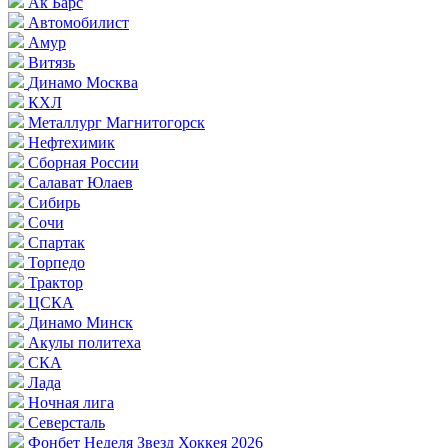
Ак Барс
Автомобилист
Амур
Витязь
Динамо Москва
КХЛ
Металлург Магнитогорск
Нефтехимик
Сборная России
Салават Юлаев
Сибирь
Сочи
Спартак
Торпедо
Трактор
ЦСКА
Динамо Минск
Акулы политеха
СКА
Лада
Ночная лига
Северсталь
Фонбет Неделя Звезд Хоккея 2026