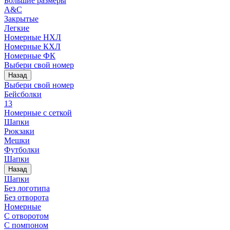
Большие размеры
A&C
Закрытые
Легкие
Номерные НХЛ
Номерные КХЛ
Номерные ФК
Выбери свой номер
Назад
Выбери свой номер
Бейсболки
13
Номерные с сеткой
Шапки
Рюкзаки
Мешки
Футболки
Шапки
Назад
Шапки
Без логотипа
Без отворота
Номерные
С отворотом
С помпоном