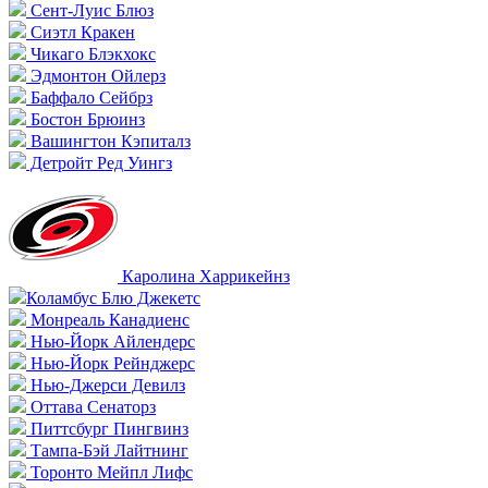
Сент-Луис Блюз
Сиэтл Кракен
Чикаго Блэкхокс
Эдмонтон Ойлерз
Баффало Сейбрз
Бостон Брюинз
Вашингтон Кэпиталз
Детройт Ред Уингз
Каролина Харрикейнз
Коламбус Блю Джекетс
Монреаль Канадиенс
Нью-Йорк Айлендерс
Нью-Йорк Рейнджерс
Нью-Джерси Девилз
Оттава Сенаторз
Питтсбург Пингвинз
Тампа-Бэй Лайтнинг
Торонто Мейпл Лифс