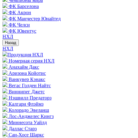
Чемпионы мира
ФК Барселона
ФК Акрон
ФК Манчестер Юнайтед
ФК Челси
ФК Ювентус
НХЛ
Назад
НХЛ
Продукция НХЛ
Номерная серия НХЛ
Анахайм Дакс
Аризона Койотис
Ванкувер Кэнакс
Вегас Голден Найтс
Виннипег Джетс
Нэшвилл Предаторз
Калгари Флэймз
Колорадо Эвеланш
Лос-Анджелес Кингз
Миннесота Уайлд
Даллас Старз
Сан-Хосе Шаркс