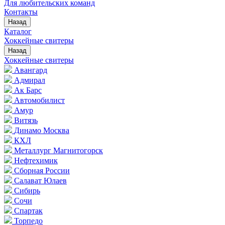
Для любительских команд
Контакты
Назад
Каталог
Хоккейные свитеры
Назад
Хоккейные свитеры
Авангард
Адмирал
Ак Барс
Автомобилист
Амур
Витязь
Динамо Москва
КХЛ
Металлург Магнитогорск
Нефтехимик
Сборная России
Салават Юлаев
Сибирь
Сочи
Спартак
Торпедо