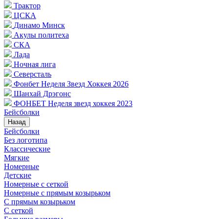
Трактор
ЦСКА
Динамо Минск
Акулы политеха
СКА
Лада
Ночная лига
Северсталь
Фонбет Неделя Звезд Хоккея 2026
Шанхай Дрэгонс
ФОНБЕТ Неделя звезд хоккея 2023
Бейсболки
Назад
Бейсболки
Без логотипа
Классические
Мягкие
Номерные
Детские
Номерные с сеткой
Номерные с прямым козырьком
С прямым козырьком
С сеткой