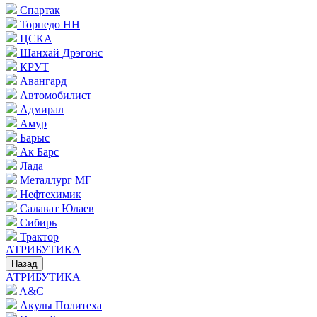
Спартак
Торпедо НН
ЦСКА
Шанхай Дрэгонс
КРУТ
Авангард
Автомобилист
Адмирал
Амур
Барыс
Ак Барс
Лада
Металлург МГ
Нефтехимик
Салават Юлаев
Сибирь
Трактор
АТРИБУТИКА
Назад
АТРИБУТИКА
A&C
Акулы Политеха