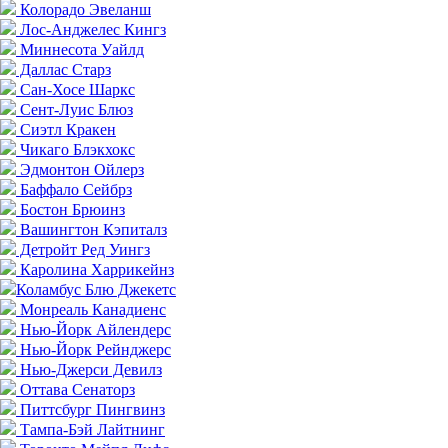
Колорадо Эвеланш
Лос-Анджелес Кингз
Миннесота Уайлд
Даллас Старз
Сан-Хосе Шаркс
Сент-Луис Блюз
Сиэтл Кракен
Чикаго Блэкхокс
Эдмонтон Ойлерз
Баффало Сейбрз
Бостон Брюинз
Вашингтон Кэпиталз
Детройт Ред Уингз
Каролина Харрикейнз
Коламбус Блю Джекетс
Монреаль Канадиенс
Нью-Йорк Айлендерс
Нью-Йорк Рейнджерс
Нью-Джерси Девилз
Оттава Сенаторз
Питтсбург Пингвинз
Тампа-Бэй Лайтнинг