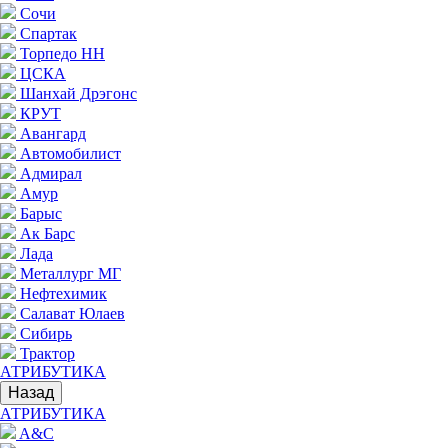
Сочи
Спартак
Торпедо НН
ЦСКА
Шанхай Дрэгонс
КРУТ
Авангард
Автомобилист
Адмирал
Амур
Барыс
Ак Барс
Лада
Металлург МГ
Нефтехимик
Салават Юлаев
Сибирь
Трактор
АТРИБУТИКА
Назад
АТРИБУТИКА
A&C