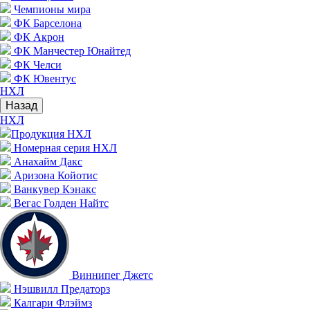
Чемпионы мира
ФК Барселона
ФК Акрон
ФК Манчестер Юнайтед
ФК Челси
ФК Ювентус
НХЛ
Назад
НХЛ
Продукция НХЛ
Номерная серия НХЛ
Анахайм Дакс
Аризона Койотис
Ванкувер Кэнакс
Вегас Голден Найтс
Виннипег Джетс
Нэшвилл Предаторз
Калгари Флэймз