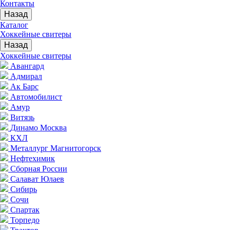
Контакты
Назад
Каталог
Хоккейные свитеры
Назад
Хоккейные свитеры
Авангард
Адмирал
Ак Барс
Автомобилист
Амур
Витязь
Динамо Москва
КХЛ
Металлург Магнитогорск
Нефтехимик
Сборная России
Салават Юлаев
Сибирь
Сочи
Спартак
Торпедо