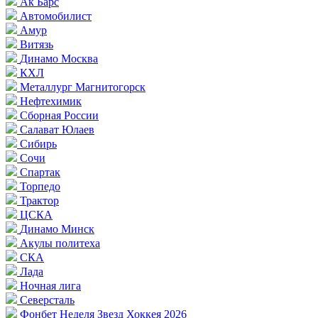
Ак Барс
Автомобилист
Амур
Витязь
Динамо Москва
КХЛ
Металлург Магнитогорск
Нефтехимик
Сборная России
Салават Юлаев
Сибирь
Сочи
Спартак
Торпедо
Трактор
ЦСКА
Динамо Минск
Акулы политеха
СКА
Лада
Ночная лига
Северсталь
Фонбет Неделя Звезд Хоккея 2026