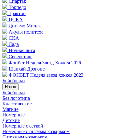
Спартак
Торпедо
Трактор
ЦСКА
Динамо Минск
Акулы политеха
СКА
Лада
Ночная лига
Северсталь
Фонбет Неделя Звезд Хоккея 2026
Шанхай Дрэгонс
ФОНБЕТ Неделя звезд хоккея 2023
Бейсболки
Назад
Бейсболки
Без логотипа
Классические
Мягкие
Номерные
Детские
Номерные с сеткой
Номерные с прямым козырьком
С прямым козырьком