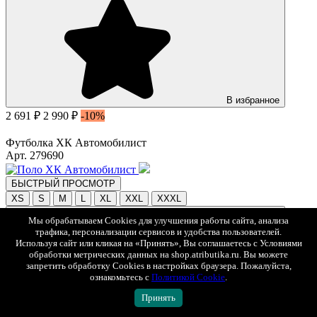
В избранное
2 691 ₽
2 990 ₽
-10%
Футболка ХК Автомобилист
Арт. 279690
БЫСТРЫЙ ПРОСМОТР
XS
S
M
L
XL
XXL
XXXL
Мы обрабатываем Cookies для улучшения работы сайта, анализа
трафика, персонализации сервисов и удобства пользователей.
Используя сайт или кликая на «Принять», Вы соглашаетесь с Условиями
обработки метрических данных на shop.atributika.ru. Вы можете
запретить обработку Cookies в настройках браузера. Пожалуйста,
ознакомьтесь с
Политикой Cookie
.
Принять
В избранное