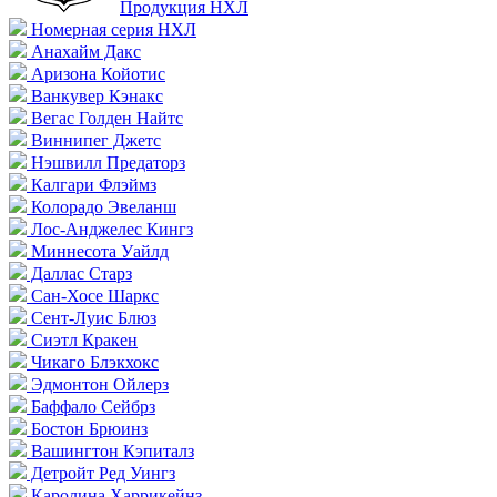
Продукция НХЛ
Номерная серия НХЛ
Анахайм Дакс
Аризона Койотис
Ванкувер Кэнакс
Вегас Голден Найтс
Виннипег Джетс
Нэшвилл Предаторз
Калгари Флэймз
Колорадо Эвеланш
Лос-Анджелес Кингз
Миннесота Уайлд
Даллас Старз
Сан-Хосе Шаркс
Сент-Луис Блюз
Сиэтл Кракен
Чикаго Блэкхокс
Эдмонтон Ойлерз
Баффало Сейбрз
Бостон Брюинз
Вашингтон Кэпиталз
Детройт Ред Уингз
Каролина Харрикейнз