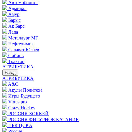
Автомобилист
Адмирал
Амур
Барыс
Ак Барс
Лада
Металлург МГ
Нефтехимик
Салават Юлаев
Сибирь
Трактор
АТРИБУТИКА
Назад
АТРИБУТИКА
A&C
Акулы Политеха
Игры Будущего
Virtus.pro
Crazy Hockey
РОССИЯ ХОККЕЙ
РОССИЯ ФИГУРНОЕ КАТАНИЕ
ПБК ЦСКА
Россия