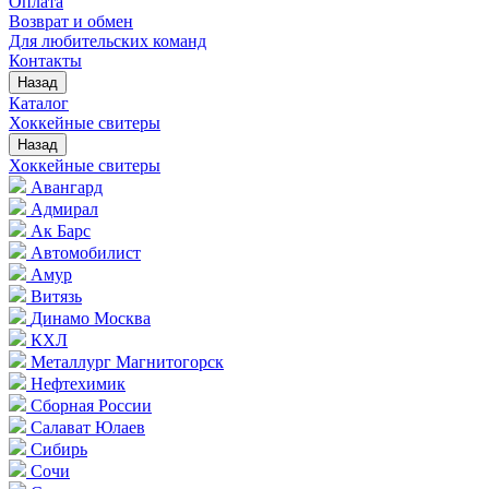
Оплата
Возврат и обмен
Для любительских команд
Контакты
Назад
Каталог
Хоккейные свитеры
Назад
Хоккейные свитеры
Авангард
Адмирал
Ак Барс
Автомобилист
Амур
Витязь
Динамо Москва
КХЛ
Металлург Магнитогорск
Нефтехимик
Сборная России
Салават Юлаев
Сибирь
Сочи