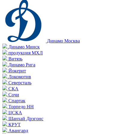
Динамо Москва
Динамо Минск
продукция МХЛ
Витязь
Динамо Рига
Йокерит
Локомотив
Северсталь
СКА
Сочи
Спартак
Торпедо НН
ЦСКА
Шанхай Дрэгонс
КРУТ
Авангард