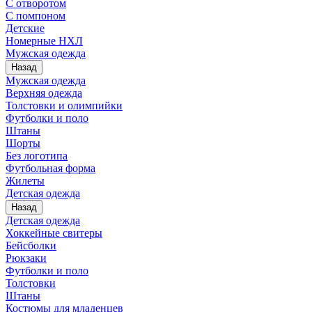
С отворотом
С помпоном
Детские
Номерные НХЛ
Мужская одежда
Назад
Мужская одежда
Верхняя одежда
Толстовки и олимпийки
Футболки и поло
Штаны
Шорты
Без логотипа
Футбольная форма
Жилеты
Детская одежда
Назад
Детская одежда
Хоккейные свитеры
Бейсболки
Рюкзаки
Футболки и поло
Толстовки
Штаны
Костюмы для младенцев