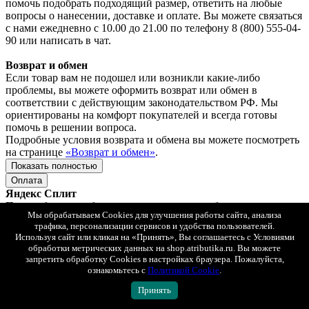
помочь подобрать подходящий размер, ответить на любые
вопросы о нанесении, доставке и оплате. Вы можете связаться
с нами ежедневно с 10.00 до 21.00 по телефону 8 (800) 555-04-
90 или написать в чат.
Возврат и обмен
Если товар вам не подошел или возникли какие-либо
проблемы, вы можете оформить возврат или обмен в
соответствии с действующим законодательством РФ. Мы
ориентированы на комфорт покупателей и всегда готовы
помочь в решении вопроса.
Подробные условия возврата и обмена вы можете посмотреть
на странице
«Возврат и обмен»
.
Показать полностью
Оплата
Яндекс Сплит
При любом способе доставке вы можете выбрать оплату
Мы обрабатываем Cookies для улучшения работы сайта, анализа
Яндекс Сплит.
трафика, персонализации сервисов и удобства пользователей.
Так же просто, как платить обычной картой. Только сумма
Используя сайт или кликая на «Принять», Вы соглашаетесь с Условиями
списывается не сразу, а постепенно, равными частями.
обработки метрических данных на shop.atributika.ru. Вы можете
Сплит — сервис рассрочки, который делит оплату покупки на
запретить обработку Cookies в настройках браузера. Пожалуйста,
4 части. В момент покупки нужно заплатить только ¼ от
ознакомьтесь с
Политикой Cookie
.
суммы, дальше — 3 платежа раз в 2 недели.
Принять
Без комиссии, оплачиваете только стоимость заказа.