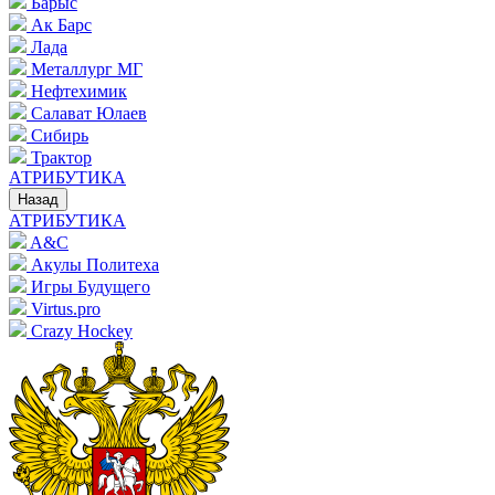
Барыс
Ак Барс
Лада
Металлург МГ
Нефтехимик
Салават Юлаев
Сибирь
Трактор
АТРИБУТИКА
Назад
АТРИБУТИКА
A&C
Акулы Политеха
Игры Будущего
Virtus.pro
Crazy Hockey