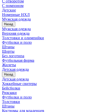
С отворотом
С помпоном
Детские
Номерные НХЛ
Мужская одежда
Назад
Мужская одежда
Верхняя одежда
Толстовки и олимпийки
Футболки и поло
Штаны
Шорты
Без логотипа
Футбольная форма
Жилеты
Детская одежда
Назад
Детская одежда
Хоккейные свитеры
Бейсболки
Рюкзаки
Футболки и поло
Толстовки
Штаны
Костюмы для младенцев