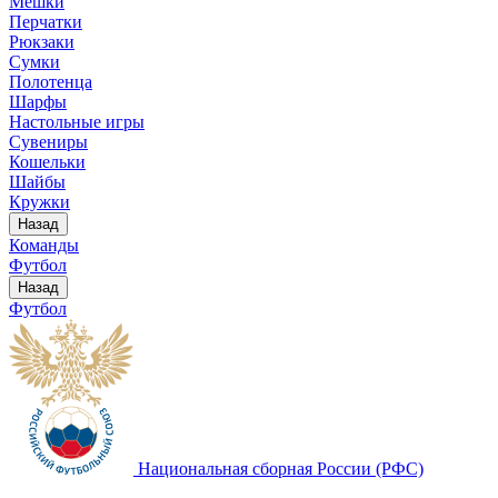
Мешки
Перчатки
Рюкзаки
Сумки
Полотенца
Шарфы
Настольные игры
Сувениры
Кошельки
Шайбы
Кружки
Назад
Команды
Футбол
Назад
Футбол
Национальная сборная России (РФС)