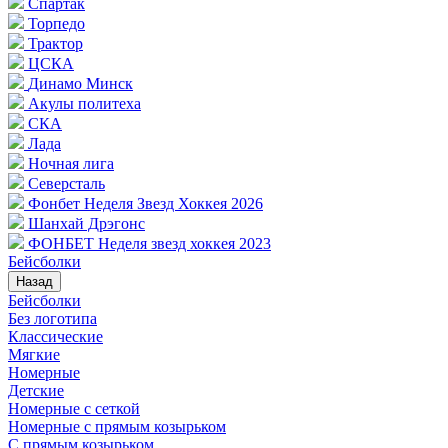
Спартак
Торпедо
Трактор
ЦСКА
Динамо Минск
Акулы политеха
СКА
Лада
Ночная лига
Северсталь
Фонбет Неделя Звезд Хоккея 2026
Шанхай Дрэгонс
ФОНБЕТ Неделя звезд хоккея 2023
Бейсболки
Назад
Бейсболки
Без логотипа
Классические
Мягкие
Номерные
Детские
Номерные с сеткой
Номерные с прямым козырьком
С прямым козырьком