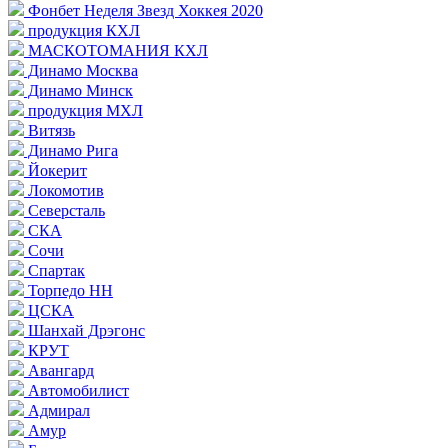
Фонбет Неделя Звезд Хоккея 2020
продукция КХЛ
МАСКОТОМАНИЯ КХЛ
Динамо Москва
Динамо Минск
продукция МХЛ
Витязь
Динамо Рига
Йокерит
Локомотив
Северсталь
СКА
Сочи
Спартак
Торпедо НН
ЦСКА
Шанхай Дрэгонс
КРУТ
Авангард
Автомобилист
Адмирал
Амур