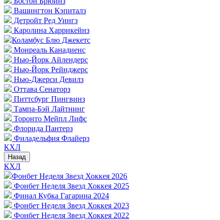
Бостон Брюинз
Вашингтон Кэпиталз
Детройт Ред Уингз
Каролина Харрикейнз
Коламбус Блю Джекетс
Монреаль Канадиенс
Нью-Йорк Айлендерс
Нью-Йорк Рейнджерс
Нью-Джерси Девилз
Оттава Сенаторз
Питтсбург Пингвинз
Тампа-Бэй Лайтнинг
Торонто Мейпл Лифс
Флорида Пантерз
Филадельфия Флайерз
КХЛ
Назад
КХЛ
Фонбет Неделя Звезд Хоккея 2026
Фонбет Неделя Звезд Хоккея 2025
Финал Кубка Гагарина 2024
Фонбет Неделя Звезд Хоккея 2023
Фонбет Неделя Звезд Хоккея 2022