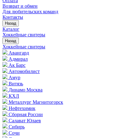
Оплата
Возврат и обмен
Для любительских команд
Контакты
Назад
Каталог
Хоккейные свитеры
Назад
Хоккейные свитеры
Авангард
Адмирал
Ак Барс
Автомобилист
Амур
Витязь
Динамо Москва
КХЛ
Металлург Магнитогорск
Нефтехимик
Сборная России
Салават Юлаев
Сибирь
Сочи