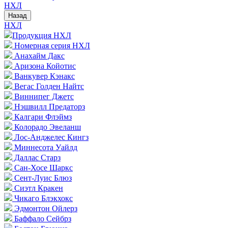
НХЛ
Назад
НХЛ
Продукция НХЛ
Номерная серия НХЛ
Анахайм Дакс
Аризона Койотис
Ванкувер Кэнакс
Вегас Голден Найтс
Виннипег Джетс
Нэшвилл Предаторз
Калгари Флэймз
Колорадо Эвеланш
Лос-Анджелес Кингз
Миннесота Уайлд
Даллас Старз
Сан-Хосе Шаркс
Сент-Луис Блюз
Сиэтл Кракен
Чикаго Блэкхокс
Эдмонтон Ойлерз
Баффало Сейбрз