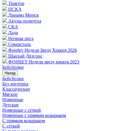
Трактор
ЦСКА
Динамо Минск
Акулы политеха
СКА
Лада
Ночная лига
Северсталь
Фонбет Неделя Звезд Хоккея 2026
Шанхай Дрэгонс
ФОНБЕТ Неделя звезд хоккея 2023
Бейсболки
Назад
Бейсболки
Без логотипа
Классические
Мягкие
Номерные
Детские
Номерные с сеткой
Номерные с прямым козырьком
С прямым козырьком
С сеткой