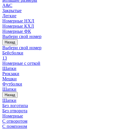
Большие размеры
A&C
Закрытые
Легкие
Номерные НХЛ
Номерные КХЛ
Номерные ФК
Выбери свой номер
Назад
Выбери свой номер
Бейсболки
13
Номерные с сеткой
Шапки
Рюкзаки
Мешки
Футболки
Шапки
Назад
Шапки
Без логотипа
Без отворота
Номерные
С отворотом
С помпоном