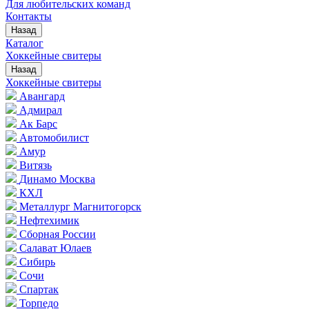
Для любительских команд
Контакты
Назад
Каталог
Хоккейные свитеры
Назад
Хоккейные свитеры
Авангард
Адмирал
Ак Барс
Автомобилист
Амур
Витязь
Динамо Москва
КХЛ
Металлург Магнитогорск
Нефтехимик
Сборная России
Салават Юлаев
Сибирь
Сочи
Спартак
Торпедо