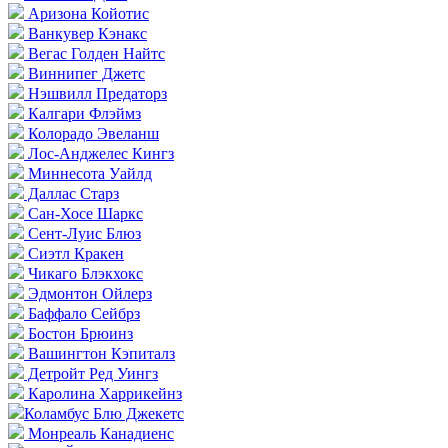
Аризона Койотис
Ванкувер Кэнакс
Вегас Голден Найтс
Виннипег Джетс
Нэшвилл Предаторз
Калгари Флэймз
Колорадо Эвеланш
Лос-Анджелес Кингз
Миннесота Уайлд
Даллас Старз
Сан-Хосе Шаркс
Сент-Луис Блюз
Сиэтл Кракен
Чикаго Блэкхокс
Эдмонтон Ойлерз
Баффало Сейбрз
Бостон Брюинз
Вашингтон Кэпиталз
Детройт Ред Уингз
Каролина Харрикейнз
Коламбус Блю Джекетс
Монреаль Канадиенс