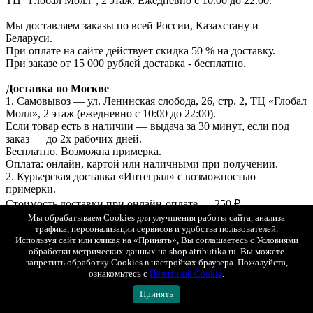
ТЦ "Глобал Молл", 2 этаж. Ежедневно с 10:00 до 22:00.
Мы доставляем заказы по всей России, Казахстану и
Беларуси.
При оплате на сайте действует скидка 50 % на доставку.
При заказе от 15 000 рублей доставка - бесплатно.
Доставка по Москве
1. Самовывоз — ул. Ленинская слобода, 26, стр. 2, ТЦ «Глобал
Молл», 2 этаж (ежедневно с 10:00 до 22:00).
Если товар есть в наличии — выдача за 30 минут, если под
заказ — до 2х рабочих дней.
Бесплатно. Возможна примерка.
Оплата: онлайн, картой или наличными при получении.
2. Курьерская доставка «Интеграл» с возможностью
примерки.
Стоимость доставки при онлайн-оплате — 250 ₽.
Стоимость доставки при оплате при получении — 500 ₽.
Мы обрабатываем Cookies для улучшения работы сайта, анализа
трафика, персонализации сервисов и удобства пользователей.
3. СДЭК (самовывоз из ПВЗ) с возможностью примерки.
Используя сайт или кликая на «Принять», Вы соглашаетесь с Условиями
Стоимость рассчитывается в корзине.
обработки метрических данных на shop.atributika.ru. Вы можете
Оплата онлайн или при получении.
запретить обработку Cookies в настройках браузера. Пожалуйста,
ознакомьтесь с
Политикой Cookie
.
Доставка в регионы (по всей России)
Принять
1. СДЭК (ПВЗ или курьером) с возможностью примерки.
2. Почта России (первый класс).