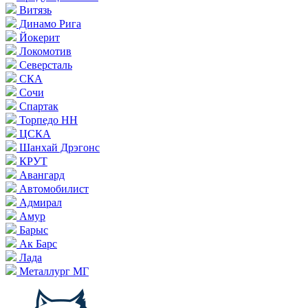
Витязь
Динамо Рига
Йокерит
Локомотив
Северсталь
СКА
Сочи
Спартак
Торпедо НН
ЦСКА
Шанхай Дрэгонс
КРУТ
Авангард
Автомобилист
Адмирал
Амур
Барыс
Ак Барс
Лада
Металлург МГ