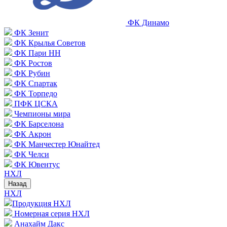
ФК Динамо
ФК Зенит
ФК Крылья Советов
ФК Пари НН
ФК Ростов
ФК Рубин
ФК Спартак
ФК Торпедо
ПФК ЦСКА
Чемпионы мира
ФК Барселона
ФК Акрон
ФК Манчестер Юнайтед
ФК Челси
ФК Ювентус
НХЛ
Назад
НХЛ
Продукция НХЛ
Номерная серия НХЛ
Анахайм Дакс