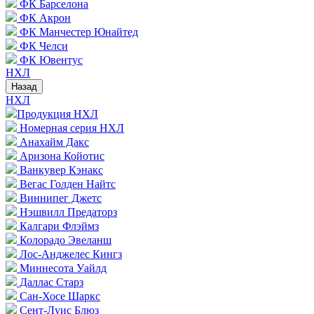
ФК Барселона
ФК Акрон
ФК Манчестер Юнайтед
ФК Челси
ФК Ювентус
НХЛ
Назад
НХЛ
Продукция НХЛ
Номерная серия НХЛ
Анахайм Дакс
Аризона Койотис
Ванкувер Кэнакс
Вегас Голден Найтс
Виннипег Джетс
Нэшвилл Предаторз
Калгари Флэймз
Колорадо Эвеланш
Лос-Анджелес Кингз
Миннесота Уайлд
Даллас Старз
Сан-Хосе Шаркс
Сент-Луис Блюз