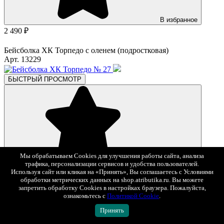
В избранное
2 490 ₽
Бейсболка ХК Торпедо с оленем (подростковая)
Арт. 13229
БЫСТРЫЙ ПРОСМОТР
Мы обрабатываем Cookies для улучшения работы сайта, анализа
В избранное
трафика, персонализации сервисов и удобства пользователей.
2 092 ₽
2 790 ₽
-25%
Используя сайт или кликая на «Принять», Вы соглашаетесь с Условиями
обработки метрических данных на shop.atributika.ru. Вы можете
Бейсболка ХК Торпедо № 27
запретить обработку Cookies в настройках браузера. Пожалуйста,
ознакомьтесь с
Политикой Cookie
.
Арт. 13275
Принять
БЫСТРЫЙ ПРОСМОТР