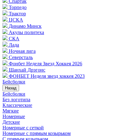
Спартак
Торпедо
Трактор
ЦСКА
Динамо Минск
Акулы политеха
СКА
Лада
Ночная лига
Северсталь
Фонбет Неделя Звезд Хоккея 2026
Шанхай Дрэгонс
ФОНБЕТ Неделя звезд хоккея 2023
Бейсболки
Назад
Бейсболки
Без логотипа
Классические
Мягкие
Номерные
Детские
Номерные с сеткой
Номерные с прямым козырьком
С прямым козырьком