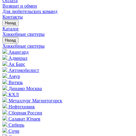
Оплата
Возврат и обмен
Для любительских команд
Контакты
Назад
Каталог
Хоккейные свитеры
Назад
Хоккейные свитеры
Авангард
Адмирал
Ак Барс
Автомобилист
Амур
Витязь
Динамо Москва
КХЛ
Металлург Магнитогорск
Нефтехимик
Сборная России
Салават Юлаев
Сибирь
Сочи