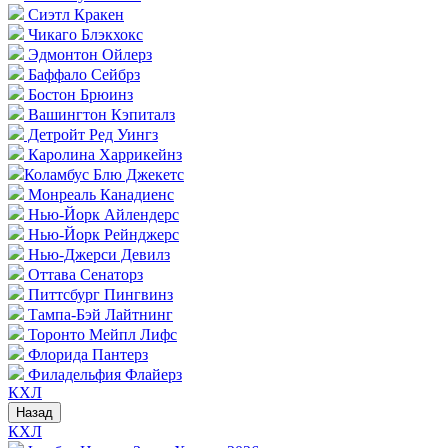
Сиэтл Кракен
Чикаго Блэкхокс
Эдмонтон Ойлерз
Баффало Сейбрз
Бостон Брюинз
Вашингтон Кэпиталз
Детройт Ред Уингз
Каролина Харрикейнз
Коламбус Блю Джекетс
Монреаль Канадиенс
Нью-Йорк Айлендерс
Нью-Йорк Рейнджерс
Нью-Джерси Девилз
Оттава Сенаторз
Питтсбург Пингвинз
Тампа-Бэй Лайтнинг
Торонто Мейпл Лифс
Флорида Пантерз
Филадельфия Флайерз
КХЛ
Назад
КХЛ