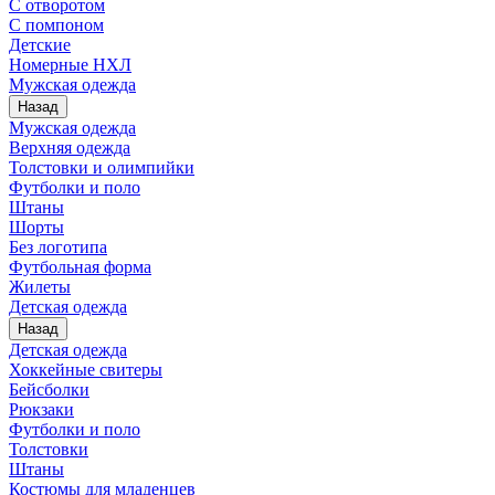
С отворотом
С помпоном
Детские
Номерные НХЛ
Мужская одежда
Назад
Мужская одежда
Верхняя одежда
Толстовки и олимпийки
Футболки и поло
Штаны
Шорты
Без логотипа
Футбольная форма
Жилеты
Детская одежда
Назад
Детская одежда
Хоккейные свитеры
Бейсболки
Рюкзаки
Футболки и поло
Толстовки
Штаны
Костюмы для младенцев