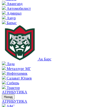
Авангард
Автомобилист
Адмирал
Амур
Барыс
Ак Барс
Лада
Металлург МГ
Нефтехимик
Салават Юлаев
Сибирь
Трактор
АТРИБУТИКА
Назад
АТРИБУТИКА
A&C