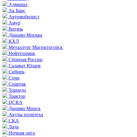
Адмирал
Ак Барс
Автомобилист
Амур
Витязь
Динамо Москва
КХЛ
Металлург Магнитогорск
Нефтехимик
Сборная России
Салават Юлаев
Сибирь
Сочи
Спартак
Торпедо
Трактор
ЦСКА
Динамо Минск
Акулы политеха
СКА
Лада
Ночная лига