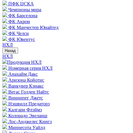
ПФК ЦСКА
Чемпионы мира
ФК Барселона
ФК Акрон
ФК Манчестер Юнайтед
ФК Челси
ФК Ювентус
НХЛ
Назад
НХЛ
Продукция НХЛ
Номерная серия НХЛ
Анахайм Дакс
Аризона Койотис
Ванкувер Кэнакс
Вегас Голден Найтс
Виннипег Джетс
Нэшвилл Предаторз
Калгари Флэймз
Колорадо Эвеланш
Лос-Анджелес Кингз
Миннесота Уайлд