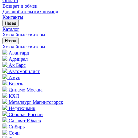
Оплата
Возврат и обмен
Для любительских команд
Контакты
Назад
Каталог
Хоккейные свитеры
Назад
Хоккейные свитеры
Авангард
Адмирал
Ак Барс
Автомобилист
Амур
Витязь
Динамо Москва
КХЛ
Металлург Магнитогорск
Нефтехимик
Сборная России
Салават Юлаев
Сибирь
Сочи