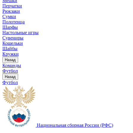
Мешки
Перчатки
Рюкзаки
Сумки
Полотенца
Шарфы
Настольные игры
Сувениры
Кошельки
Шайбы
Кружки
Назад
Команды
Футбол
Назад
Футбол
Национальная сборная России (РФС)