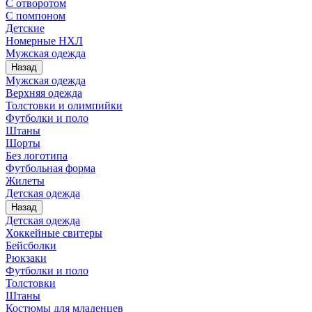
С отворотом
С помпоном
Детские
Номерные НХЛ
Мужская одежда
Назад
Мужская одежда
Верхняя одежда
Толстовки и олимпийки
Футболки и поло
Штаны
Шорты
Без логотипа
Футбольная форма
Жилеты
Детская одежда
Назад
Детская одежда
Хоккейные свитеры
Бейсболки
Рюкзаки
Футболки и поло
Толстовки
Штаны
Костюмы для младенцев