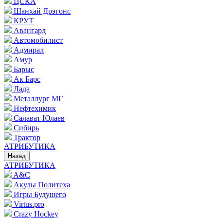
ЦСКА
Шанхай Дрэгонс
КРУТ
Авангард
Автомобилист
Адмирал
Амур
Барыс
Ак Барс
Лада
Металлург МГ
Нефтехимик
Салават Юлаев
Сибирь
Трактор
АТРИБУТИКА
Назад
АТРИБУТИКА
A&C
Акулы Политеха
Игры Будущего
Virtus.pro
Crazy Hockey