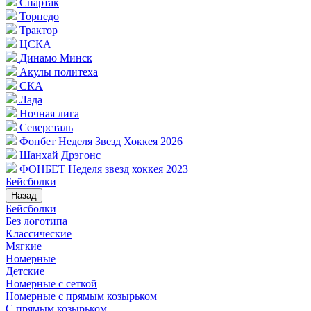
Спартак
Торпедо
Трактор
ЦСКА
Динамо Минск
Акулы политеха
СКА
Лада
Ночная лига
Северсталь
Фонбет Неделя Звезд Хоккея 2026
Шанхай Дрэгонс
ФОНБЕТ Неделя звезд хоккея 2023
Бейсболки
Назад
Бейсболки
Без логотипа
Классические
Мягкие
Номерные
Детские
Номерные с сеткой
Номерные с прямым козырьком
С прямым козырьком