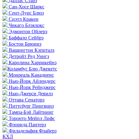
Даллас Старз
Сан-Хосе Шаркс
Сент-Луис Блюз
Сиэтл Кракен
Чикаго Блэкхокс
Эдмонтон Ойлерз
Баффало Сейбрз
Бостон Брюинз
Вашингтон Кэпиталз
Детройт Ред Уингз
Каролина Харрикейнз
Коламбус Блю Джекетс
Монреаль Канадиенс
Нью-Йорк Айлендерс
Нью-Йорк Рейнджерс
Нью-Джерси Девилз
Оттава Сенаторз
Питтсбург Пингвинз
Тампа-Бэй Лайтнинг
Торонто Мейпл Лифс
Флорида Пантерз
Филадельфия Флайерз
КХЛ