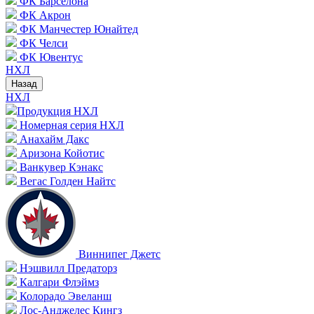
ФК Барселона
ФК Акрон
ФК Манчестер Юнайтед
ФК Челси
ФК Ювентус
НХЛ
Назад
НХЛ
Продукция НХЛ
Номерная серия НХЛ
Анахайм Дакс
Аризона Койотис
Ванкувер Кэнакс
Вегас Голден Найтс
Виннипег Джетс
Нэшвилл Предаторз
Калгари Флэймз
Колорадо Эвеланш
Лос-Анджелес Кингз