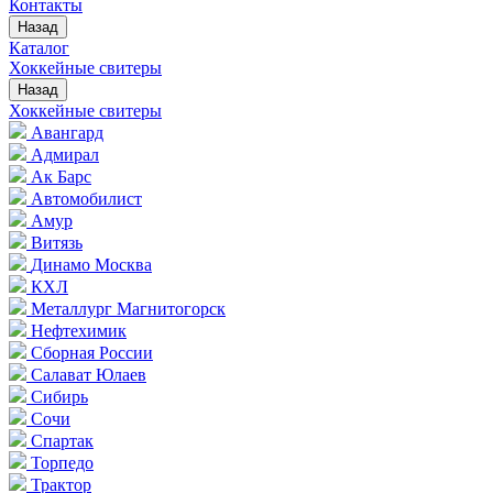
Контакты
Назад
Каталог
Хоккейные свитеры
Назад
Хоккейные свитеры
Авангард
Адмирал
Ак Барс
Автомобилист
Амур
Витязь
Динамо Москва
КХЛ
Металлург Магнитогорск
Нефтехимик
Сборная России
Салават Юлаев
Сибирь
Сочи
Спартак
Торпедо
Трактор