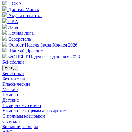
ЦСКА
Динамо Минск
Акулы политеха
СКА
Лада
Ночная лига
Северсталь
Фонбет Неделя Звезд Хоккея 2026
Шанхай Дрэгонс
ФОНБЕТ Неделя звезд хоккея 2023
Бейсболки
Назад
Бейсболки
Без логотипа
Классические
Мягкие
Номерные
Детские
Номерные с сеткой
Номерные с прямым козырьком
С прямым козырьком
С сеткой
Большие размеры
A&C