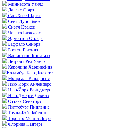
Миннесота Уайлд
Даллас Старз
Сан-Хосе Шаркс
Сент-Луис Блюз
Сиэтл Кракен
Чикаго Блэкхокс
Эдмонтон Ойлерз
Баффало Сейбрз
Бостон Брюинз
Вашингтон Кэпиталз
Детройт Ред Уингз
Каролина Харрикейнз
Коламбус Блю Джекетс
Монреаль Канадиенс
Нью-Йорк Айлендерс
Нью-Йорк Рейнджерс
Нью-Джерси Девилз
Оттава Сенаторз
Питтсбург Пингвинз
Тампа-Бэй Лайтнинг
Торонто Мейпл Лифс
Флорида Пантерз