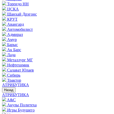
Торпедо НН
ЦСКА
Шанхай Дрэгонс
КРУТ
Авангард
Автомобилист
Адмирал
Амур
Барыс
Ак Барс
Лада
Металлург МГ
Нефтехимик
Салават Юлаев
Сибирь
Трактор
АТРИБУТИКА
Назад
АТРИБУТИКА
A&C
Акулы Политеха
Игры Будущего