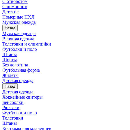
С отворотом
С помпоном
Детские
Номерные НХЛ
Мужская одежда
Назад
Мужская одежда
Верхняя одежда
Толстовки и олимпийки
Футболки и поло
Штаны
Шорты
Без логотипа
Футбольная форма
Жилеты
Детская одежда
Назад
Детская одежда
Хоккейные свитеры
Бейсболки
Рюкзаки
Футболки и поло
Толстовки
Штаны
Костюмы для младенцев