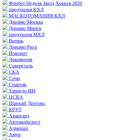
Фонбет Неделя Звезд Хоккея 2020
продукция КХЛ
МАСКОТОМАНИЯ КХЛ
Динамо Москва
Динамо Минск
продукция МХЛ
Витязь
Динамо Рига
Йокерит
Локомотив
Северсталь
СКА
Сочи
Спартак
Торпедо НН
ЦСКА
Шанхай Дрэгонс
КРУТ
Авангард
Автомобилист
Адмирал
Амур