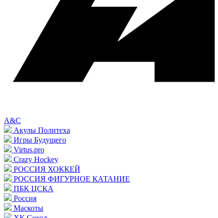
A&C
Акулы Политеха
Игры Будущего
Virtus.pro
Crazy Hockey
РОССИЯ ХОККЕЙ
РОССИЯ ФИГУРНОЕ КАТАНИЕ
ПБК ЦСКА
Россия
Маскоты
ХК Сокол