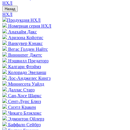
НХЛ
Назад
НХЛ
Продукция НХЛ
Номерная серия НХЛ
Анахайм Дакс
Аризона Койотис
Ванкувер Кэнакс
Вегас Голден Найтс
Виннипег Джетс
Нэшвилл Предаторз
Калгари Флэймз
Колорадо Эвеланш
Лос-Анджелес Кингз
Миннесота Уайлд
Даллас Старз
Сан-Хосе Шаркс
Сент-Луис Блюз
Сиэтл Кракен
Чикаго Блэкхокс
Эдмонтон Ойлерз
Баффало Сейбрз