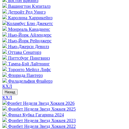
Бостон Брюинз
Вашингтон Кэпиталз
Детройт Ред Уингз
Каролина Харрикейнз
Коламбус Блю Джекетс
Монреаль Канадиенс
Нью-Йорк Айлендерс
Нью-Йорк Рейнджерс
Нью-Джерси Девилз
Оттава Сенаторз
Питтсбург Пингвинз
Тампа-Бэй Лайтнинг
Торонто Мейпл Лифс
Флорида Пантерз
Филадельфия Флайерз
КХЛ
Назад
КХЛ
Фонбет Неделя Звезд Хоккея 2026
Фонбет Неделя Звезд Хоккея 2025
Финал Кубка Гагарина 2024
Фонбет Неделя Звезд Хоккея 2023
Фонбет Неделя Звезд Хоккея 2022