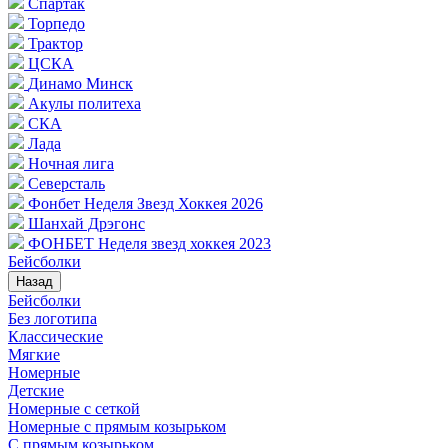
Спартак
Торпедо
Трактор
ЦСКА
Динамо Минск
Акулы политеха
СКА
Лада
Ночная лига
Северсталь
Фонбет Неделя Звезд Хоккея 2026
Шанхай Дрэгонс
ФОНБЕТ Неделя звезд хоккея 2023
Бейсболки
Назад
Бейсболки
Без логотипа
Классические
Мягкие
Номерные
Детские
Номерные с сеткой
Номерные с прямым козырьком
С прямым козырьком