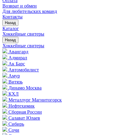
Оплата
Возврат и обмен
Для любительских команд
Контакты
Назад
Каталог
Хоккейные свитеры
Назад
Хоккейные свитеры
Авангард
Адмирал
Ак Барс
Автомобилист
Амур
Витязь
Динамо Москва
КХЛ
Металлург Магнитогорск
Нефтехимик
Сборная России
Салават Юлаев
Сибирь
Сочи