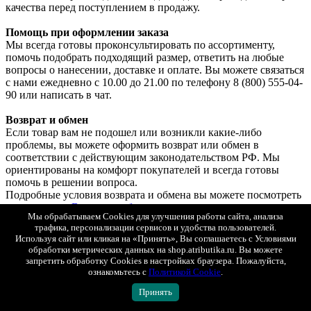
качества перед поступлением в продажу.
Помощь при оформлении заказа
Мы всегда готовы проконсультировать по ассортименту,
помочь подобрать подходящий размер, ответить на любые
вопросы о нанесении, доставке и оплате. Вы можете связаться
с нами ежедневно с 10.00 до 21.00 по телефону 8 (800) 555-04-
90 или написать в чат.
Возврат и обмен
Если товар вам не подошел или возникли какие-либо
проблемы, вы можете оформить возврат или обмен в
соответствии с действующим законодательством РФ. Мы
ориентированы на комфорт покупателей и всегда готовы
помочь в решении вопроса.
Подробные условия возврата и обмена вы можете посмотреть
на странице
«Возврат и обмен»
.
Мы обрабатываем Cookies для улучшения работы сайта, анализа
Показать полностью
трафика, персонализации сервисов и удобства пользователей.
Оплата
Используя сайт или кликая на «Принять», Вы соглашаетесь с Условиями
Яндекс Сплит
обработки метрических данных на shop.atributika.ru. Вы можете
При любом способе доставке вы можете выбрать оплату
запретить обработку Cookies в настройках браузера. Пожалуйста,
ознакомьтесь с
Политикой Cookie
.
Яндекс Сплит.
Так же просто, как платить обычной картой. Только сумма
Принять
списывается не сразу, а постепенно, равными частями.