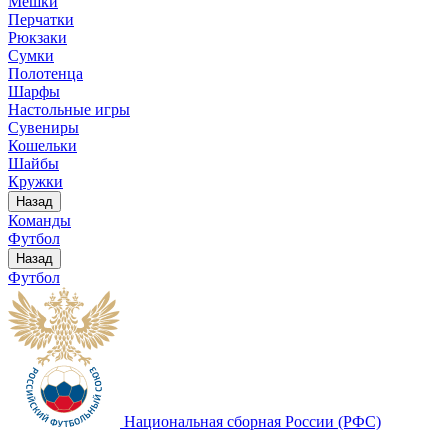
Мешки
Перчатки
Рюкзаки
Сумки
Полотенца
Шарфы
Настольные игры
Сувениры
Кошельки
Шайбы
Кружки
Назад
Команды
Футбол
Назад
Футбол
Национальная сборная России (РФС)