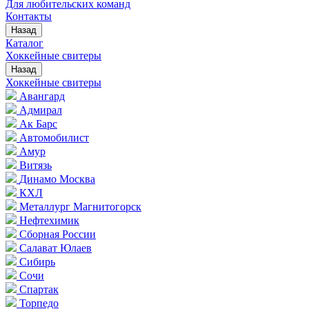
Для любительских команд
Контакты
Назад
Каталог
Хоккейные свитеры
Назад
Хоккейные свитеры
Авангард
Адмирал
Ак Барс
Автомобилист
Амур
Витязь
Динамо Москва
КХЛ
Металлург Магнитогорск
Нефтехимик
Сборная России
Салават Юлаев
Сибирь
Сочи
Спартак
Торпедо