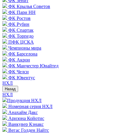
ФК Зенит
ФК Крылья Советов
ФК Пари НН
ФК Ростов
ФК Рубин
ФК Спартак
ФК Торпедо
ПФК ЦСКА
Чемпионы мира
ФК Барселона
ФК Акрон
ФК Манчестер Юнайтед
ФК Челси
ФК Ювентус
НХЛ
Назад
НХЛ
Продукция НХЛ
Номерная серия НХЛ
Анахайм Дакс
Аризона Койотис
Ванкувер Кэнакс
Вегас Голден Найтс