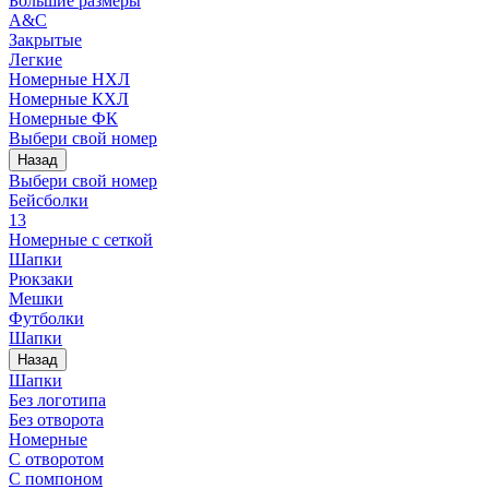
Большие размеры
A&C
Закрытые
Легкие
Номерные НХЛ
Номерные КХЛ
Номерные ФК
Выбери свой номер
Назад
Выбери свой номер
Бейсболки
13
Номерные с сеткой
Шапки
Рюкзаки
Мешки
Футболки
Шапки
Назад
Шапки
Без логотипа
Без отворота
Номерные
С отворотом
С помпоном