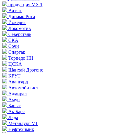
продукция МХЛ
Витязь
Динамо Рига
Йокерит
Локомотив
Северсталь
СКА
Сочи
Спартак
Торпедо НН
ЦСКА
Шанхай Дрэгонс
КРУТ
Авангард
Автомобилист
Адмирал
Амур
Барыс
Ак Барс
Лада
Металлург МГ
Нефтехимик