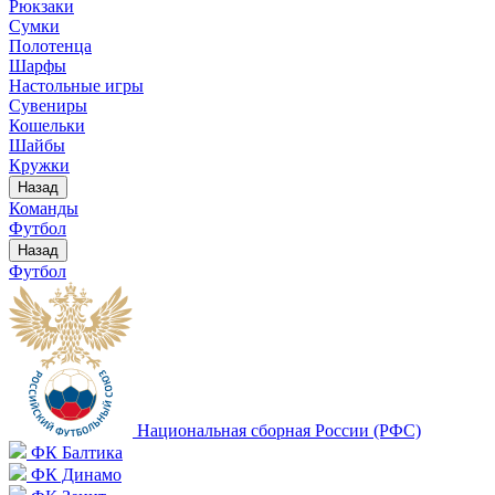
Рюкзаки
Сумки
Полотенца
Шарфы
Настольные игры
Сувениры
Кошельки
Шайбы
Кружки
Назад
Команды
Футбол
Назад
Футбол
Национальная сборная России (РФС)
ФК Балтика
ФК Динамо