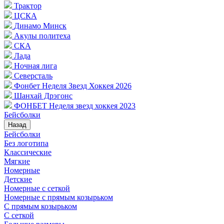
Трактор
ЦСКА
Динамо Минск
Акулы политеха
СКА
Лада
Ночная лига
Северсталь
Фонбет Неделя Звезд Хоккея 2026
Шанхай Дрэгонс
ФОНБЕТ Неделя звезд хоккея 2023
Бейсболки
Назад
Бейсболки
Без логотипа
Классические
Мягкие
Номерные
Детские
Номерные с сеткой
Номерные с прямым козырьком
С прямым козырьком
С сеткой