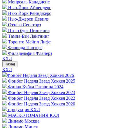
Монреаль Канадиенс
Нью-Йорк Айлендерс
Нью-Йорк Рейнджерс
Нью-Джерси Девилз
Оттава Сенаторз
Питтсбург Пингвинз
Тампа-Бэй Лайтнинг
Торонто Мейпл Лифс
Флорида Пантерз
Филадельфия Флайерз
КХЛ
Назад
КХЛ
Фонбет Неделя Звезд Хоккея 2026
Фонбет Неделя Звезд Хоккея 2025
Финал Кубка Гагарина 2024
Фонбет Неделя Звезд Хоккея 2023
Фонбет Неделя Звезд Хоккея 2022
Фонбет Неделя Звезд Хоккея 2020
продукция КХЛ
МАСКОТОМАНИЯ КХЛ
Динамо Москва
Динамо Минск