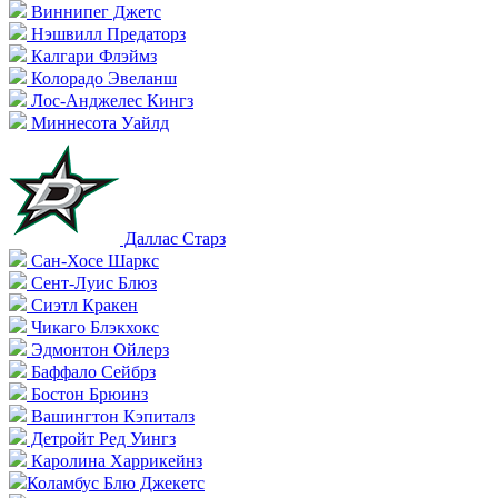
Виннипег Джетс
Нэшвилл Предаторз
Калгари Флэймз
Колорадо Эвеланш
Лос-Анджелес Кингз
Миннесота Уайлд
Даллас Старз
Сан-Хосе Шаркс
Сент-Луис Блюз
Сиэтл Кракен
Чикаго Блэкхокс
Эдмонтон Ойлерз
Баффало Сейбрз
Бостон Брюинз
Вашингтон Кэпиталз
Детройт Ред Уингз
Каролина Харрикейнз
Коламбус Блю Джекетс