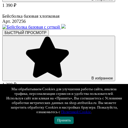
1 390 ₽
Бейсболка базовая хлопковая
Арт. 207256
БЫСТРЫЙ ПРОСМОТР
В избранное
1 390 ₽
Мы обрабатываем Cookies для улучшения работы сайта, анализа
трафика, персонализации сервисов и удобства пользователей.
Бейсболка базовая с сеткой
Используя сайт или кликая на «Принять», Вы соглашаетесь с Условиями
Арт. 207207
обработки метрических данных на shop.atributika.ru. Вы можете
запретить обработку Cookies в настройках браузера. Пожалуйста,
БЫСТРЫЙ ПРОСМОТР
ознакомьтесь с
Политикой Cookie
.
L
XL
XXL
Принять