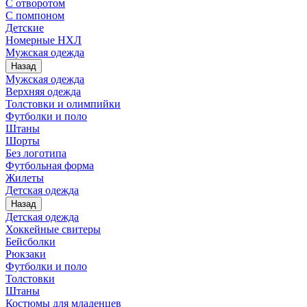
С отворотом
С помпоном
Детские
Номерные НХЛ
Мужская одежда
Назад
Мужская одежда
Верхняя одежда
Толстовки и олимпийки
Футболки и поло
Штаны
Шорты
Без логотипа
Футбольная форма
Жилеты
Детская одежда
Назад
Детская одежда
Хоккейные свитеры
Бейсболки
Рюкзаки
Футболки и поло
Толстовки
Штаны
Костюмы для младенцев