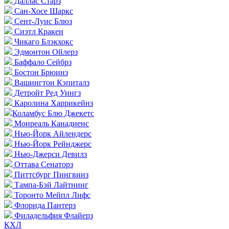
Даллас Старз
Сан-Хосе Шаркс
Сент-Луис Блюз
Сиэтл Кракен
Чикаго Блэкхокс
Эдмонтон Ойлерз
Баффало Сейбрз
Бостон Брюинз
Вашингтон Кэпиталз
Детройт Ред Уингз
Каролина Харрикейнз
Коламбус Блю Джекетс
Монреаль Канадиенс
Нью-Йорк Айлендерс
Нью-Йорк Рейнджерс
Нью-Джерси Девилз
Оттава Сенаторз
Питтсбург Пингвинз
Тампа-Бэй Лайтнинг
Торонто Мейпл Лифс
Флорида Пантерз
Филадельфия Флайерз
КХЛ