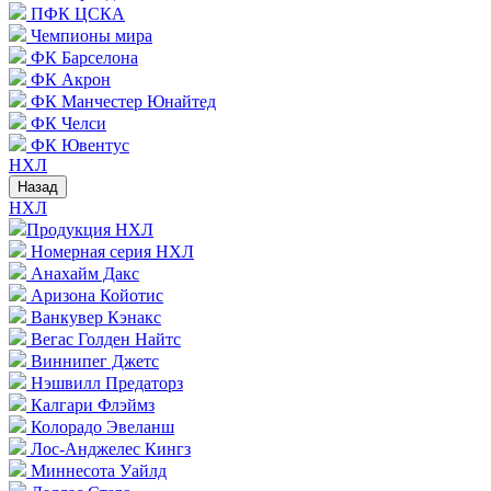
ПФК ЦСКА
Чемпионы мира
ФК Барселона
ФК Акрон
ФК Манчестер Юнайтед
ФК Челси
ФК Ювентус
НХЛ
Назад
НХЛ
Продукция НХЛ
Номерная серия НХЛ
Анахайм Дакс
Аризона Койотис
Ванкувер Кэнакс
Вегас Голден Найтс
Виннипег Джетс
Нэшвилл Предаторз
Калгари Флэймз
Колорадо Эвеланш
Лос-Анджелес Кингз
Миннесота Уайлд