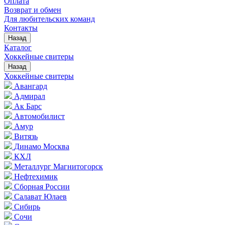
Оплата
Возврат и обмен
Для любительских команд
Контакты
Назад
Каталог
Хоккейные свитеры
Назад
Хоккейные свитеры
Авангард
Адмирал
Ак Барс
Автомобилист
Амур
Витязь
Динамо Москва
КХЛ
Металлург Магнитогорск
Нефтехимик
Сборная России
Салават Юлаев
Сибирь
Сочи