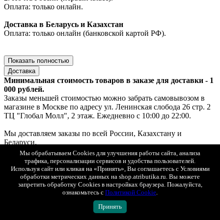
Оплата: только онлайн.
Доставка в Беларусь и Казахстан
Оплата: только онлайн (банковской картой РФ).
Показать полностью
Доставка
Минимальная стоимость товаров в заказе для доставки - 1
000 рублей.
Заказы меньшей стоимостью можно забрать самовывозом в
магазине в Москве по адресу ул. Ленинская слобода 26 стр. 2
ТЦ "Глобал Молл", 2 этаж. Ежедневно с 10:00 до 22:00.
Мы доставляем заказы по всей России, Казахстану и
Беларуси.
При оплате на сайте действует скидка 50 % на доставку.
Мы обрабатываем Cookies для улучшения работы сайта, анализа
При заказе от 15 000 рублей доставка - бесплатно.
трафика, персонализации сервисов и удобства пользователей.
Используя сайт или кликая на «Принять», Вы соглашаетесь с Условиями
Доставка по Москве
обработки метрических данных на shop.atributika.ru. Вы можете
запретить обработку Cookies в настройках браузера. Пожалуйста,
1. Самовывоз — ул. Ленинская слобода, 26, стр. 2, ТЦ «Глобал
ознакомьтесь с
Политикой Cookie
.
Молл», 2 этаж (ежедневно с 10:00 до 22:00).
Если товар есть в наличии — выдача за 30 минут, если под
Принять
заказ — до 2х рабочих дней.