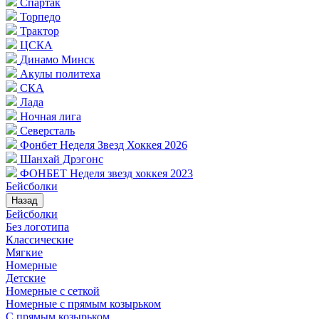
Спартак
Торпедо
Трактор
ЦСКА
Динамо Минск
Акулы политеха
СКА
Лада
Ночная лига
Северсталь
Фонбет Неделя Звезд Хоккея 2026
Шанхай Дрэгонс
ФОНБЕТ Неделя звезд хоккея 2023
Бейсболки
Назад
Бейсболки
Без логотипа
Классические
Мягкие
Номерные
Детские
Номерные с сеткой
Номерные с прямым козырьком
С прямым козырьком