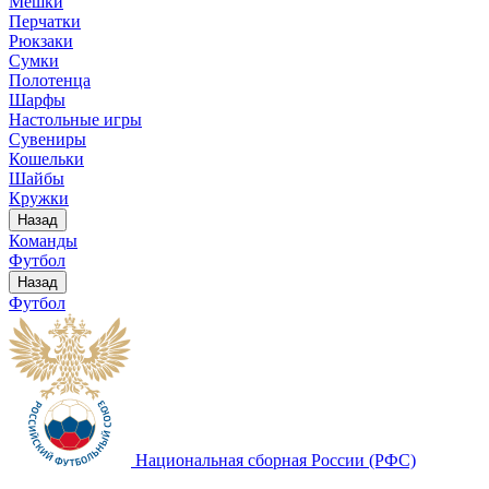
Мешки
Перчатки
Рюкзаки
Сумки
Полотенца
Шарфы
Настольные игры
Сувениры
Кошельки
Шайбы
Кружки
Назад
Команды
Футбол
Назад
Футбол
Национальная сборная России (РФС)