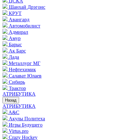
ЦСКА
Шанхай Дрэгонс
КРУТ
Авангард
Автомобилист
Адмирал
Амур
Барыс
Ак Барс
Лада
Металлург МГ
Нефтехимик
Салават Юлаев
Сибирь
Трактор
АТРИБУТИКА
Назад
АТРИБУТИКА
A&C
Акулы Политеха
Игры Будущего
Virtus.pro
Crazy Hockey