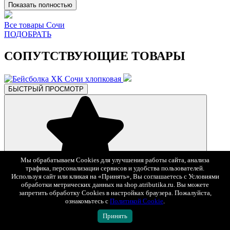
Показать полностью
Все товары Сочи
ПОДОБРАТЬ
СОПУТСТВУЮЩИЕ ТОВАРЫ
БЫСТРЫЙ ПРОСМОТР
Мы обрабатываем Cookies для улучшения работы сайта, анализа
трафика, персонализации сервисов и удобства пользователей.
В избранное
Используя сайт или кликая на «Принять», Вы соглашаетесь с Условиями
2 490 ₽
обработки метрических данных на shop.atributika.ru. Вы можете
запретить обработку Cookies в настройках браузера. Пожалуйста,
Бейсболка ХК Сочи хлопковая
ознакомьтесь с
Политикой Cookie
.
Арт. 950170
Принять