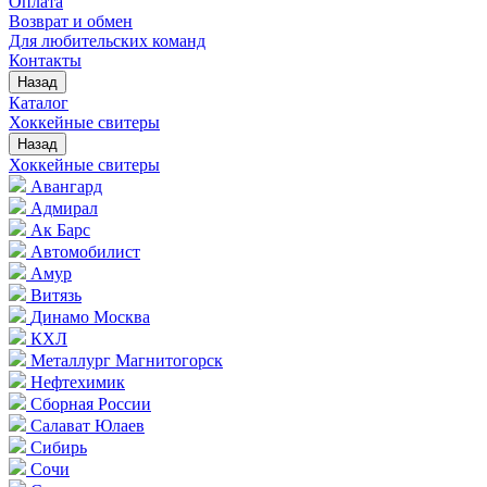
Оплата
Возврат и обмен
Для любительских команд
Контакты
Назад
Каталог
Хоккейные свитеры
Назад
Хоккейные свитеры
Авангард
Адмирал
Ак Барс
Автомобилист
Амур
Витязь
Динамо Москва
КХЛ
Металлург Магнитогорск
Нефтехимик
Сборная России
Салават Юлаев
Сибирь
Сочи