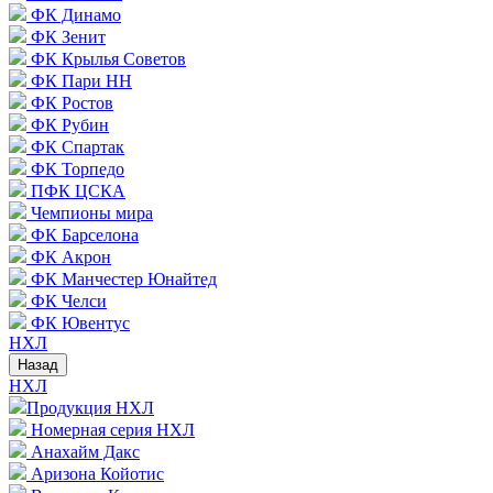
ФК Динамо
ФК Зенит
ФК Крылья Советов
ФК Пари НН
ФК Ростов
ФК Рубин
ФК Спартак
ФК Торпедо
ПФК ЦСКА
Чемпионы мира
ФК Барселона
ФК Акрон
ФК Манчестер Юнайтед
ФК Челси
ФК Ювентус
НХЛ
Назад
НХЛ
Продукция НХЛ
Номерная серия НХЛ
Анахайм Дакс
Аризона Койотис