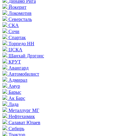
Динамо Рига
Йокерит
Локомотив
Северсталь
СКА
Сочи
Спартак
Торпедо НН
ЦСКА
Шанхай Дрэгонс
КРУТ
Авангард
Автомобилист
Адмирал
Амур
Барыс
Ак Барс
Лада
Металлург МГ
Нефтехимик
Салават Юлаев
Сибирь
Трактор