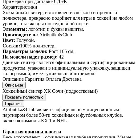
Примерка при доставке СДЭК
Характеристики
Хоккейный свитер, изготовлен из легкого и прочного
полиэстера, прекрасно подойдет для игры в хоккей на любом
уровне, а также для повседневной носки.
Элементы:
логотип и буквы вышиты.
Производитель:
Atributika&Club.
Цвет:
Голубой.
Состав:
100% полиэстер.
Параметры модели:
Рост 165 см.
На модели надет размер:
42
Данный свитер является официальным и сертифицированным
продуктом, упакован в индивидуальную упаковку, защищен
голограммой, имеет уникальный штрихкод.
Описание
Гарантия
Оплата
Доставка
Описание
Хоккейный свитер ХК Сочи (подростковый)
Показать полностью
Гарантия
Atributika&Club является официальным лицензионным
партнером более 50-ти хоккейных и футбольных клубов,
включая команды КХЛ и NHL.
Гарантия оригинальности
Весь ассортимент – официальная клубная продукция. Мы не