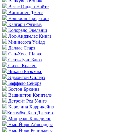
Ванкувер Кэнакс
Вегас Голден Найтс
Виннипег Джетс
Нэшвилл Предаторз
Калгари Флэймз
Колорадо Эвеланш
Лос-Анджелес Кингз
Миннесота Уайлд
Даллас Старз
Сан-Хосе Шаркс
Сент-Луис Блюз
Сиэтл Кракен
Чикаго Блэкхокс
Эдмонтон Ойлерз
Баффало Сейбрз
Бостон Брюинз
Вашингтон Кэпиталз
Детройт Ред Уингз
Каролина Харрикейнз
Коламбус Блю Джекетс
Монреаль Канадиенс
Нью-Йорк Айлендерс
Нью-Йорк Рейнджерс