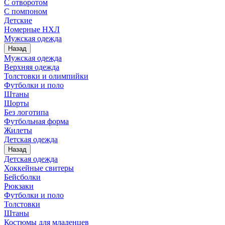
С отворотом
С помпоном
Детские
Номерные НХЛ
Мужская одежда
Назад
Мужская одежда
Верхняя одежда
Толстовки и олимпийки
Футболки и поло
Штаны
Шорты
Без логотипа
Футбольная форма
Жилеты
Детская одежда
Назад
Детская одежда
Хоккейные свитеры
Бейсболки
Рюкзаки
Футболки и поло
Толстовки
Штаны
Костюмы для младенцев