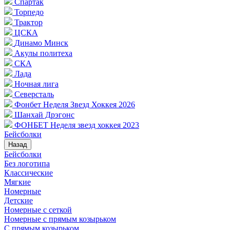
Спартак
Торпедо
Трактор
ЦСКА
Динамо Минск
Акулы политеха
СКА
Лада
Ночная лига
Северсталь
Фонбет Неделя Звезд Хоккея 2026
Шанхай Дрэгонс
ФОНБЕТ Неделя звезд хоккея 2023
Бейсболки
Назад
Бейсболки
Без логотипа
Классические
Мягкие
Номерные
Детские
Номерные с сеткой
Номерные с прямым козырьком
С прямым козырьком