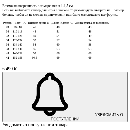
Возможна погрешность в измерениях в 1-1,5 см.
Если вы выбираете свитер для игры в хоккей, то рекомендуем выбрать на 1 размер
больше, чтобы он не сковывал движения, и вам было максимально комфортно.
Размер
Рост
А
- Ширина груди
В
- Длина изделия
С
- Длина рукава от горловины
28
98-110
46
48
43
30
110-116
48
51
46
32
116-128
50
54
49
34
128-134
52
57
54
36
134-140
54
60
58
38
140-146
56
63
63
40
146-152
58
66
66
42
152-158
60,5
69
69
6 490 ₽
УВЕДОМИТЬ О
ПОСТУПЛЕНИИ
Уведомить о поступлении товара