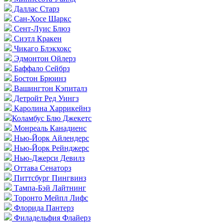
Даллас Старз
Сан-Хосе Шаркс
Сент-Луис Блюз
Сиэтл Кракен
Чикаго Блэкхокс
Эдмонтон Ойлерз
Баффало Сейбрз
Бостон Брюинз
Вашингтон Кэпиталз
Детройт Ред Уингз
Каролина Харрикейнз
Коламбус Блю Джекетс
Монреаль Канадиенс
Нью-Йорк Айлендерс
Нью-Йорк Рейнджерс
Нью-Джерси Девилз
Оттава Сенаторз
Питтсбург Пингвинз
Тампа-Бэй Лайтнинг
Торонто Мейпл Лифс
Флорида Пантерз
Филадельфия Флайерз