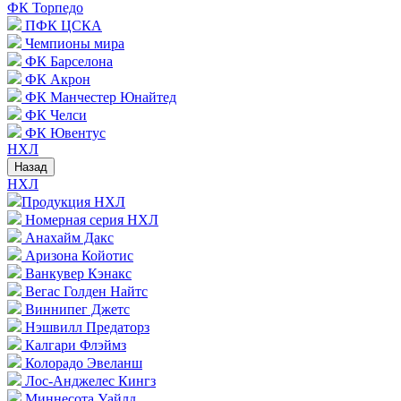
ФК Торпедо
ПФК ЦСКА
Чемпионы мира
ФК Барселона
ФК Акрон
ФК Манчестер Юнайтед
ФК Челси
ФК Ювентус
НХЛ
Назад
НХЛ
Продукция НХЛ
Номерная серия НХЛ
Анахайм Дакс
Аризона Койотис
Ванкувер Кэнакс
Вегас Голден Найтс
Виннипег Джетс
Нэшвилл Предаторз
Калгари Флэймз
Колорадо Эвеланш
Лос-Анджелес Кингз
Миннесота Уайлд