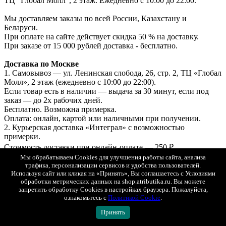
ТЦ "Глобал Молл", 2 этаж. Ежедневно с 10:00 до 22:00.
Мы доставляем заказы по всей России, Казахстану и
Беларуси.
При оплате на сайте действует скидка 50 % на доставку.
При заказе от 15 000 рублей доставка - бесплатно.
Доставка по Москве
1. Самовывоз — ул. Ленинская слобода, 26, стр. 2, ТЦ «Глобал
Молл», 2 этаж (ежедневно с 10:00 до 22:00).
Если товар есть в наличии — выдача за 30 минут, если под
заказ — до 2х рабочих дней.
Бесплатно. Возможна примерка.
Оплата: онлайн, картой или наличными при получении.
2. Курьерская доставка «Интеграл» с возможностью
примерки.
Стоимость доставки при онлайн-оплате — 250 ₽.
Стоимость доставки при оплате при получении — 500 ₽.
Мы обрабатываем Cookies для улучшения работы сайта, анализа
трафика, персонализации сервисов и удобства пользователей.
3. СДЭК (самовывоз из ПВЗ) с возможностью примерки.
Используя сайт или кликая на «Принять», Вы соглашаетесь с Условиями
Стоимость рассчитывается в корзине.
обработки метрических данных на shop.atributika.ru. Вы можете
Оплата онлайн или при получении.
запретить обработку Cookies в настройках браузера. Пожалуйста,
ознакомьтесь с
Политикой Cookie
.
Доставка в регионы (по всей России)
Принять
1. СДЭК (ПВЗ или курьером) с возможностью примерки.
2. Почта России (первый класс).