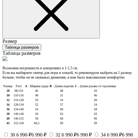
Размер
Таблица размеров
Таблица размеров
Возможна погрешность в измерениях в 1-1,5 см.
Если вы выбираете свитер для игры в хоккей, то рекомендуем выбрать на 1 размер
больше, чтобы он не сковывал движения, и вам было максимально комфортно.
Размер
Рост
А
- Ширина груди
В
- Длина изделия
С
- Длина рукава от горловины
28
98-110
46
48
43
30
110-116
48
51
46
32
116-128
50
54
49
34
128-134
52
57
54
36
134-140
54
60
58
38
140-146
56
63
63
40
146-152
58
66
66
42
152-158
60,5
69
69
30
6 990 ₽
6 990 ₽
32
6 990 ₽
6 990 ₽
34
6 990 ₽
6 990