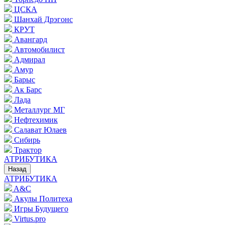
ЦСКА
Шанхай Дрэгонс
КРУТ
Авангард
Автомобилист
Адмирал
Амур
Барыс
Ак Барс
Лада
Металлург МГ
Нефтехимик
Салават Юлаев
Сибирь
Трактор
АТРИБУТИКА
Назад
АТРИБУТИКА
A&C
Акулы Политеха
Игры Будущего
Virtus.pro