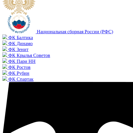
Национальная сборная России (РФС)
ФК Балтика
ФК Динамо
ФК Зенит
ФК Крылья Советов
ФК Пари НН
ФК Ростов
ФК Рубин
ФК Спартак