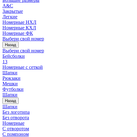
Большие размеры
A&C
Закрытые
Легкие
Номерные НХЛ
Номерные КХЛ
Номерные ФК
Выбери свой номер
Назад
Выбери свой номер
Бейсболки
13
Номерные с сеткой
Шапки
Рюкзаки
Мешки
Футболки
Шапки
Назад
Шапки
Без логотипа
Без отворота
Номерные
С отворотом
С помпоном