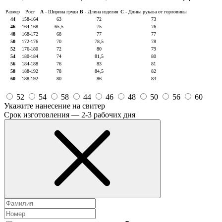
Размер
Рост
A
- Ширина груди
B
- Длина изделия
C
- Длина рукава от горловины
44
158-164
63
72
73
46
164-168
65,5
75
76
48
168-172
68
77
77
50
172-176
70
78,5
78
52
176-180
72
80
79
54
180-184
74
81,5
80
56
184-188
76
83
81
58
188-192
78
84,5
82
60
188-192
80
86
83
52
54
58
44
46
48
50
56
60
Укажите нанесение на свитер
Срок изготовления — 2-3 рабочих дня