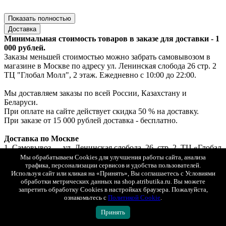
Показать полностью
Доставка
Минимальная стоимость товаров в заказе для доставки - 1
000 рублей.
Заказы меньшей стоимостью можно забрать самовывозом в
магазине в Москве по адресу ул. Ленинская слобода 26 стр. 2
ТЦ "Глобал Молл", 2 этаж. Ежедневно с 10:00 до 22:00.
Мы доставляем заказы по всей России, Казахстану и
Беларуси.
При оплате на сайте действует скидка 50 % на доставку.
При заказе от 15 000 рублей доставка - бесплатно.
Доставка по Москве
1. Самовывоз — ул. Ленинская слобода, 26, стр. 2, ТЦ «Глобал
Молл», 2 этаж (ежедневно с 10:00 до 22:00).
Мы обрабатываем Cookies для улучшения работы сайта, анализа
Если товар есть в наличии — выдача за 30 минут, если под
трафика, персонализации сервисов и удобства пользователей.
Используя сайт или кликая на «Принять», Вы соглашаетесь с Условиями
заказ — до 2х рабочих дней.
обработки метрических данных на shop.atributika.ru. Вы можете
Бесплатно. Возможна примерка.
запретить обработку Cookies в настройках браузера. Пожалуйста,
Оплата: онлайн, картой или наличными при получении.
ознакомьтесь с
Политикой Cookie
.
2. Курьерская доставка «Интеграл» с возможностью
примерки.
Принять
Стоимость доставки при онлайн-оплате — 250 ₽.