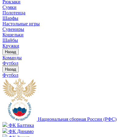
Рюкзаки
Сумки
Полотенца
Шарфы
Настольные игры
Сувениры
Кошельки
Шайбы
Кружки
Назад
Команды
Футбол
Назад
Футбол
Национальная сборная России (РФС)
ФК Балтика
ФК Динамо