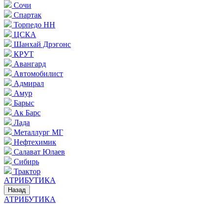
Сочи
Спартак
Торпедо НН
ЦСКА
Шанхай Дрэгонс
КРУТ
Авангард
Автомобилист
Адмирал
Амур
Барыс
Ак Барс
Лада
Металлург МГ
Нефтехимик
Салават Юлаев
Сибирь
Трактор
АТРИБУТИКА
Назад
АТРИБУТИКА