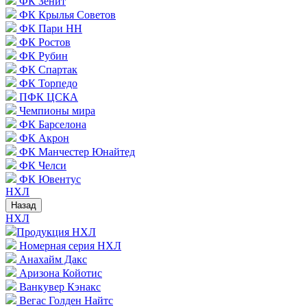
ФК Зенит
ФК Крылья Советов
ФК Пари НН
ФК Ростов
ФК Рубин
ФК Спартак
ФК Торпедо
ПФК ЦСКА
Чемпионы мира
ФК Барселона
ФК Акрон
ФК Манчестер Юнайтед
ФК Челси
ФК Ювентус
НХЛ
Назад
НХЛ
Продукция НХЛ
Номерная серия НХЛ
Анахайм Дакс
Аризона Койотис
Ванкувер Кэнакс
Вегас Голден Найтс