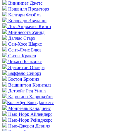
Виннипег Джетс
Нэшвилл Предаторз
Калгари Флэймз
Колорадо Эвеланш
Лос-Анджелес Кингз
Миннесота Уайлд
Даллас Старз
Сан-Хосе Шаркс
Сент-Луис Блюз
Сиэтл Кракен
Чикаго Блэкхокс
Эдмонтон Ойлерз
Баффало Сейбрз
Бостон Брюинз
Вашингтон Кэпиталз
Детройт Ред Уингз
Каролина Харрикейнз
Коламбус Блю Джекетс
Монреаль Канадиенс
Нью-Йорк Айлендерс
Нью-Йорк Рейнджерс
Нью-Джерси Девилз