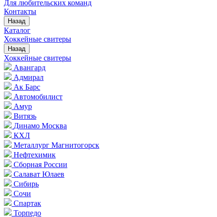
Для любительских команд
Контакты
Назад
Каталог
Хоккейные свитеры
Назад
Хоккейные свитеры
Авангард
Адмирал
Ак Барс
Автомобилист
Амур
Витязь
Динамо Москва
КХЛ
Металлург Магнитогорск
Нефтехимик
Сборная России
Салават Юлаев
Сибирь
Сочи
Спартак
Торпедо