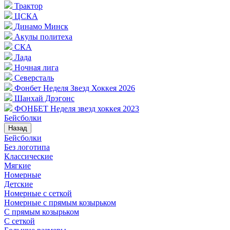
Трактор
ЦСКА
Динамо Минск
Акулы политеха
СКА
Лада
Ночная лига
Северсталь
Фонбет Неделя Звезд Хоккея 2026
Шанхай Дрэгонс
ФОНБЕТ Неделя звезд хоккея 2023
Бейсболки
Назад
Бейсболки
Без логотипа
Классические
Мягкие
Номерные
Детские
Номерные с сеткой
Номерные с прямым козырьком
С прямым козырьком
С сеткой