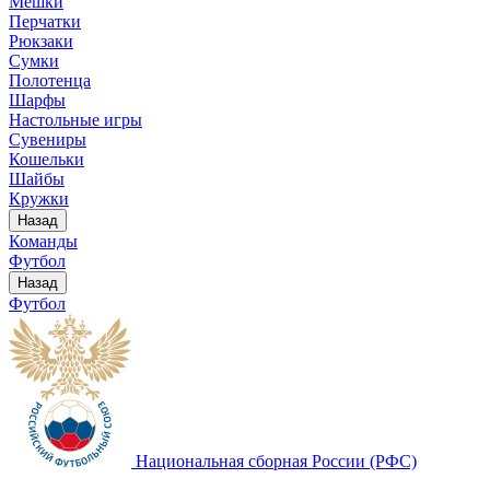
Мешки
Перчатки
Рюкзаки
Сумки
Полотенца
Шарфы
Настольные игры
Сувениры
Кошельки
Шайбы
Кружки
Назад
Команды
Футбол
Назад
Футбол
Национальная сборная России (РФС)