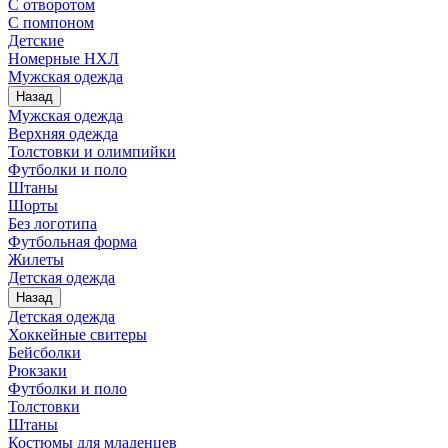
С отворотом
С помпоном
Детские
Номерные НХЛ
Мужская одежда
Назад
Мужская одежда
Верхняя одежда
Толстовки и олимпийки
Футболки и поло
Штаны
Шорты
Без логотипа
Футбольная форма
Жилеты
Детская одежда
Назад
Детская одежда
Хоккейные свитеры
Бейсболки
Рюкзаки
Футболки и поло
Толстовки
Штаны
Костюмы для младенцев