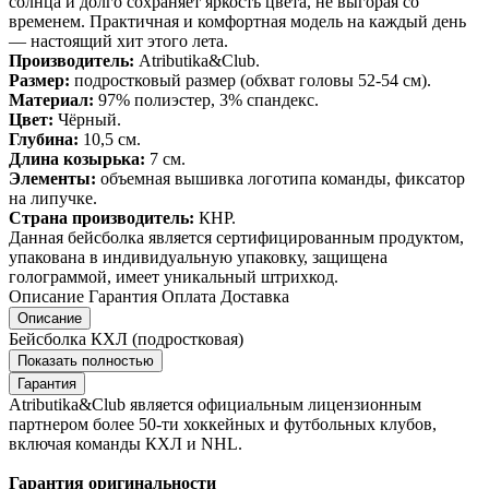
солнца и долго сохраняет яркость цвета, не выгорая со
временем. Практичная и комфортная модель на каждый день
— настоящий хит этого лета.
Производитель:
Atributika&Club.
Размер:
подростковый размер (обхват головы 52-54 см).
Материал:
97% полиэстер, 3% спандекс.
Цвет:
Чёрный.
Глубина:
10,5 см.
Длина козырька:
7 см.
Элементы:
объемная вышивка логотипа команды, фиксатор
на липучке.
Страна производитель:
КНР.
Данная бейсболка является сертифицированным продуктом,
упакована в индивидуальную упаковку, защищена
голограммой, имеет уникальный штрихкод.
Описание
Гарантия
Оплата
Доставка
Описание
Бейсболка КХЛ (подростковая)
Показать полностью
Гарантия
Atributika&Club является официальным лицензионным
партнером более 50-ти хоккейных и футбольных клубов,
включая команды КХЛ и NHL.
Гарантия оригинальности