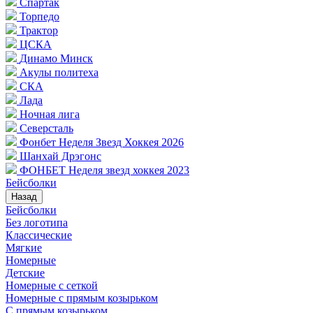
Спартак
Торпедо
Трактор
ЦСКА
Динамо Минск
Акулы политеха
СКА
Лада
Ночная лига
Северсталь
Фонбет Неделя Звезд Хоккея 2026
Шанхай Дрэгонс
ФОНБЕТ Неделя звезд хоккея 2023
Бейсболки
Назад
Бейсболки
Без логотипа
Классические
Мягкие
Номерные
Детские
Номерные с сеткой
Номерные с прямым козырьком
С прямым козырьком