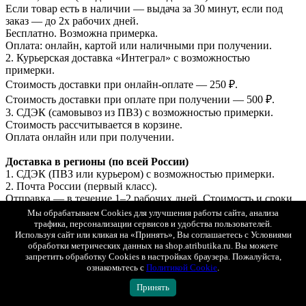
Если товар есть в наличии — выдача за 30 минут, если под
заказ — до 2х рабочих дней.
Бесплатно. Возможна примерка.
Оплата: онлайн, картой или наличными при получении.
2. Курьерская доставка «Интеграл» с возможностью
примерки.
Стоимость доставки при онлайн-оплате — 250 ₽.
Стоимость доставки при оплате при получении — 500 ₽.
3. СДЭК (самовывоз из ПВЗ) с возможностью примерки.
Стоимость рассчитывается в корзине.
Оплата онлайн или при получении.
Доставка в регионы (по всей России)
1. СДЭК (ПВЗ или курьером) с возможностью примерки.
2. Почта России (первый класс).
Отправка — в течение 1–2 рабочих дней. Стоимость и сроки
рассчитываются автоматически в корзине.
Мы обрабатываем Cookies для улучшения работы сайта, анализа
трафика, персонализации сервисов и удобства пользователей.
Доставка в Беларусь и Казахстан
Используя сайт или кликая на «Принять», Вы соглашаетесь с Условиями
обработки метрических данных на shop.atributika.ru. Вы можете
СДЭК (ПВЗ или курьером, с возможностью примерки).
запретить обработку Cookies в настройках браузера. Пожалуйста,
Оплата только онлайн (банковской картой РФ).
ознакомьтесь с
Политикой Cookie
.
Отправка — в течение 1–2 рабочих дней.
Принять
Подробные условия доставки