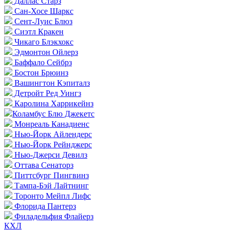
Даллас Старз
Сан-Хосе Шаркс
Сент-Луис Блюз
Сиэтл Кракен
Чикаго Блэкхокс
Эдмонтон Ойлерз
Баффало Сейбрз
Бостон Брюинз
Вашингтон Кэпиталз
Детройт Ред Уингз
Каролина Харрикейнз
Коламбус Блю Джекетс
Монреаль Канадиенс
Нью-Йорк Айлендерс
Нью-Йорк Рейнджерс
Нью-Джерси Девилз
Оттава Сенаторз
Питтсбург Пингвинз
Тампа-Бэй Лайтнинг
Торонто Мейпл Лифс
Флорида Пантерз
Филадельфия Флайерз
КХЛ