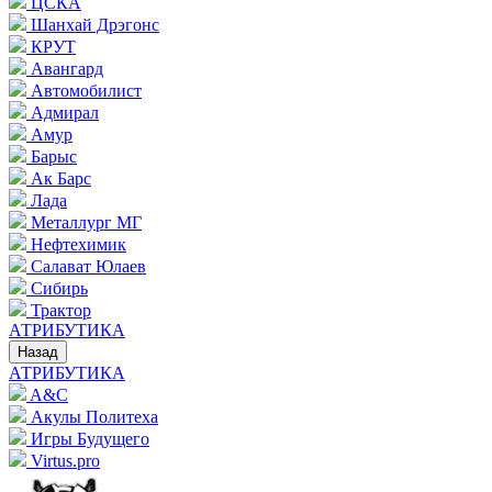
ЦСКА
Шанхай Дрэгонс
КРУТ
Авангард
Автомобилист
Адмирал
Амур
Барыс
Ак Барс
Лада
Металлург МГ
Нефтехимик
Салават Юлаев
Сибирь
Трактор
АТРИБУТИКА
Назад
АТРИБУТИКА
A&C
Акулы Политеха
Игры Будущего
Virtus.pro