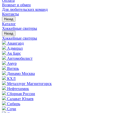
Оплата
Возврат и обмен
Для любительских команд
Контакты
Назад
Каталог
Хоккейные свитеры
Назад
Хоккейные свитеры
Авангард
Адмирал
Ак Барс
Автомобилист
Амур
Витязь
Динамо Москва
КХЛ
Металлург Магнитогорск
Нефтехимик
Сборная России
Салават Юлаев
Сибирь
Сочи