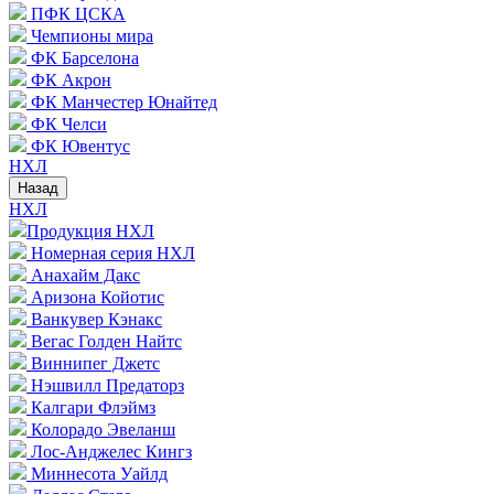
ПФК ЦСКА
Чемпионы мира
ФК Барселона
ФК Акрон
ФК Манчестер Юнайтед
ФК Челси
ФК Ювентус
НХЛ
Назад
НХЛ
Продукция НХЛ
Номерная серия НХЛ
Анахайм Дакс
Аризона Койотис
Ванкувер Кэнакс
Вегас Голден Найтс
Виннипег Джетс
Нэшвилл Предаторз
Калгари Флэймз
Колорадо Эвеланш
Лос-Анджелес Кингз
Миннесота Уайлд