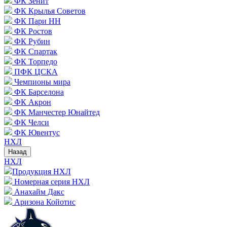
ФК Зенит
ФК Крылья Советов
ФК Пари НН
ФК Ростов
ФК Рубин
ФК Спартак
ФК Торпедо
ПФК ЦСКА
Чемпионы мира
ФК Барселона
ФК Акрон
ФК Манчестер Юнайтед
ФК Челси
ФК Ювентус
НХЛ
Назад
НХЛ
Продукция НХЛ
Номерная серия НХЛ
Анахайм Дакс
Аризона Койотис