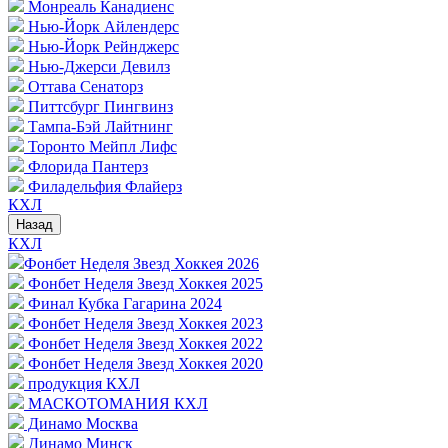
Монреаль Канадиенс
Нью-Йорк Айлендерс
Нью-Йорк Рейнджерс
Нью-Джерси Девилз
Оттава Сенаторз
Питтсбург Пингвинз
Тампа-Бэй Лайтнинг
Торонто Мейпл Лифс
Флорида Пантерз
Филадельфия Флайерз
КХЛ
Назад
КХЛ
Фонбет Неделя Звезд Хоккея 2026
Фонбет Неделя Звезд Хоккея 2025
Финал Кубка Гагарина 2024
Фонбет Неделя Звезд Хоккея 2023
Фонбет Неделя Звезд Хоккея 2022
Фонбет Неделя Звезд Хоккея 2020
продукция КХЛ
МАСКОТОМАНИЯ КХЛ
Динамо Москва
Динамо Минск