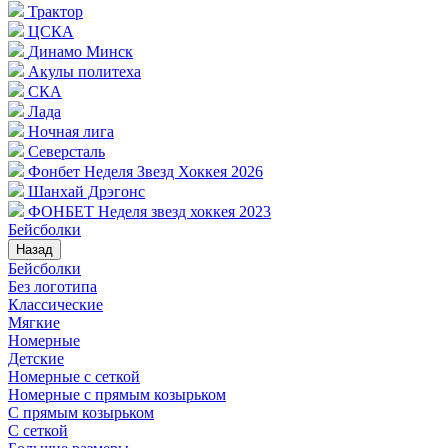
Трактор
ЦСКА
Динамо Минск
Акулы политеха
СКА
Лада
Ночная лига
Северсталь
Фонбет Неделя Звезд Хоккея 2026
Шанхай Дрэгонс
ФОНБЕТ Неделя звезд хоккея 2023
Бейсболки
Назад
Бейсболки
Без логотипа
Классические
Мягкие
Номерные
Детские
Номерные с сеткой
Номерные с прямым козырьком
С прямым козырьком
С сеткой