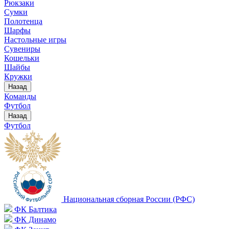
Рюкзаки
Сумки
Полотенца
Шарфы
Настольные игры
Сувениры
Кошельки
Шайбы
Кружки
Назад
Команды
Футбол
Назад
Футбол
Национальная сборная России (РФС)
ФК Балтика
ФК Динамо