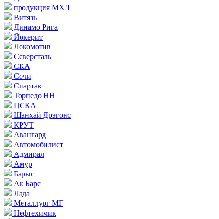
продукция МХЛ
Витязь
Динамо Рига
Йокерит
Локомотив
Северсталь
СКА
Сочи
Спартак
Торпедо НН
ЦСКА
Шанхай Дрэгонс
КРУТ
Авангард
Автомобилист
Адмирал
Амур
Барыс
Ак Барс
Лада
Металлург МГ
Нефтехимик