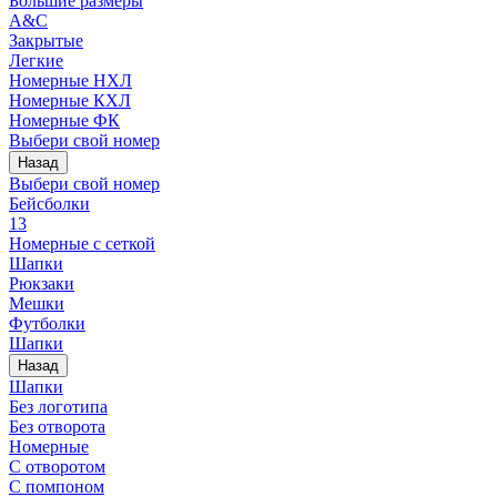
Большие размеры
A&C
Закрытые
Легкие
Номерные НХЛ
Номерные КХЛ
Номерные ФК
Выбери свой номер
Назад
Выбери свой номер
Бейсболки
13
Номерные с сеткой
Шапки
Рюкзаки
Мешки
Футболки
Шапки
Назад
Шапки
Без логотипа
Без отворота
Номерные
С отворотом
С помпоном