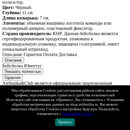
полиэстер.
Цвет:
Чёрный.
Глубина:
11 см.
Длина козырька:
7 см.
Элементы:
объемная вышивка логотипа команды или
полимерный шеврон, пластиковый фиксатор.
Страна производитель:
КНР. Данная бейсболка является
сертифицированным продуктом, упакована в
индивидуальную упаковку, защищена голограммой, имеет
уникальный штрихкод.
Описание
Гарантия
Оплата
Доставка
Описание
Бейсболка Ювентус
Показать полностью
Гарантия
Atributika&Club является официальным лицензионным
партнером более 50-ти хоккейных и футбольных клубов,
Мы обрабатываем Cookies для улучшения работы сайта, анализа
включая команды КХЛ и NHL.
трафика, персонализации сервисов и удобства пользователей.
Используя сайт или кликая на «Принять», Вы соглашаетесь с Условиями
Гарантия оригинальности
обработки метрических данных на shop.atributika.ru. Вы можете
Весь ассортимент – официальная клубная продукция. Мы не
запретить обработку Cookies в настройках браузера. Пожалуйста,
ознакомьтесь с
Политикой Cookie
.
продаем реплики. Вся продукция производится по лицензии и
согласовывается с клубами и лигами.
Принять