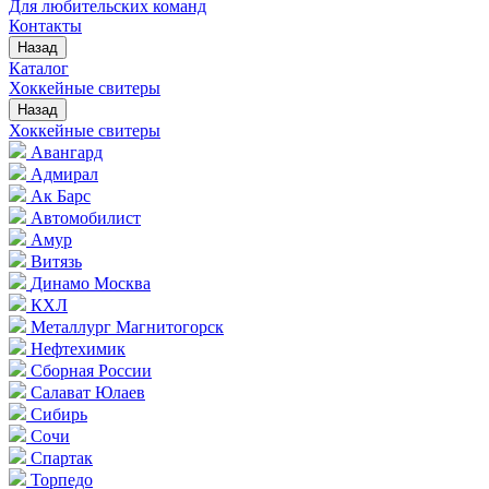
Для любительских команд
Контакты
Назад
Каталог
Хоккейные свитеры
Назад
Хоккейные свитеры
Авангард
Адмирал
Ак Барс
Автомобилист
Амур
Витязь
Динамо Москва
КХЛ
Металлург Магнитогорск
Нефтехимик
Сборная России
Салават Юлаев
Сибирь
Сочи
Спартак
Торпедо