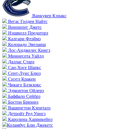
Ванкувер Кэнакс
Вегас Голден Найтс
Виннипег Джетс
Нэшвилл Предаторз
Калгари Флэймз
Колорадо Эвеланш
Лос-Анджелес Кингз
Миннесота Уайлд
Даллас Старз
Сан-Хосе Шаркс
Сент-Луис Блюз
Сиэтл Кракен
Чикаго Блэкхокс
Эдмонтон Ойлерз
Баффало Сейбрз
Бостон Брюинз
Вашингтон Кэпиталз
Детройт Ред Уингз
Каролина Харрикейнз
Коламбус Блю Джекетс