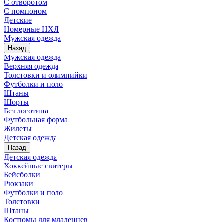
С отворотом
С помпоном
Детские
Номерные НХЛ
Мужская одежда
Назад
Мужская одежда
Верхняя одежда
Толстовки и олимпийки
Футболки и поло
Штаны
Шорты
Без логотипа
Футбольная форма
Жилеты
Детская одежда
Назад
Детская одежда
Хоккейные свитеры
Бейсболки
Рюкзаки
Футболки и поло
Толстовки
Штаны
Костюмы для младенцев