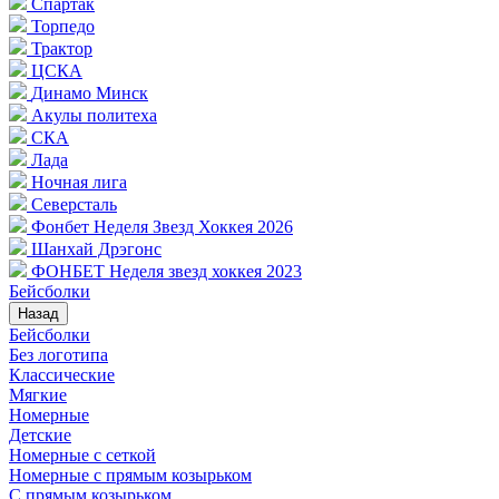
Спартак
Торпедо
Трактор
ЦСКА
Динамо Минск
Акулы политеха
СКА
Лада
Ночная лига
Северсталь
Фонбет Неделя Звезд Хоккея 2026
Шанхай Дрэгонс
ФОНБЕТ Неделя звезд хоккея 2023
Бейсболки
Назад
Бейсболки
Без логотипа
Классические
Мягкие
Номерные
Детские
Номерные с сеткой
Номерные с прямым козырьком
С прямым козырьком