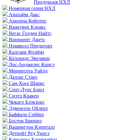
Продукция НХЛ
Номерная серия НХЛ
Анахайм Дакс
Аризона Койотис
Ванкувер Кэнакс
Вегас Голден Найтс
Виннипег Джетс
Нэшвилл Предаторз
Калгари Флэймз
Колорадо Эвеланш
Лос-Анджелес Кингз
Миннесота Уайлд
Даллас Старз
Сан-Хосе Шаркс
Сент-Луис Блюз
Сиэтл Кракен
Чикаго Блэкхокс
Эдмонтон Ойлерз
Баффало Сейбрз
Бостон Брюинз
Вашингтон Кэпиталз
Детройт Ред Уингз
Каролина Харрикейнз