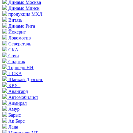
Динамо Москва
Динамо Минск
продукция МХЛ
Витязь
Динамо Рига
Йокерит
Локомотив
Северсталь
СКА
Сочи
Спартак
Торпедо НН
ЦСКА
Шанхай Дрэгонс
КРУТ
Авангард
Автомобилист
Адмирал
Амур
Барыс
Ак Барс
Лада
Металлург МГ