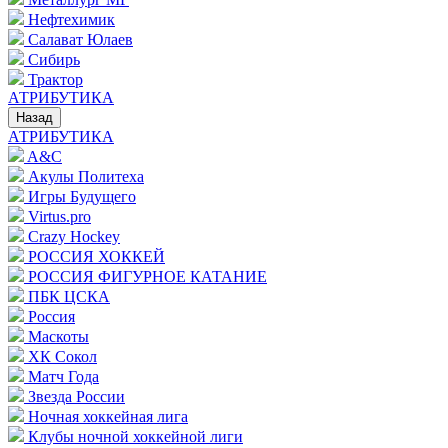
Нефтехимик
Салават Юлаев
Сибирь
Трактор
АТРИБУТИКА
Назад
АТРИБУТИКА
A&C
Акулы Политеха
Игры Будущего
Virtus.pro
Crazy Hockey
РОССИЯ ХОККЕЙ
РОССИЯ ФИГУРНОЕ КАТАНИЕ
ПБК ЦСКА
Россия
Маскоты
ХК Сокол
Матч Года
Звезда России
Ночная хоккейная лига
Клубы ночной хоккейной лиги