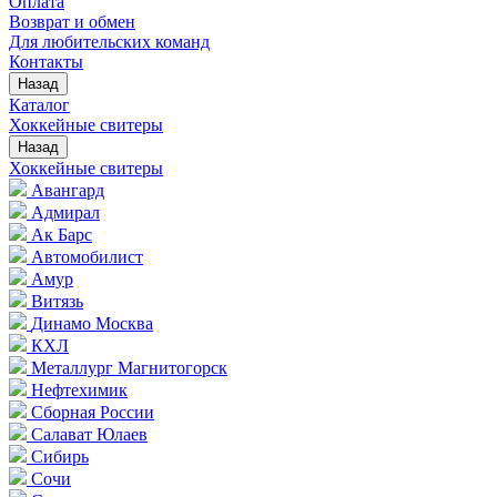
Оплата
Возврат и обмен
Для любительских команд
Контакты
Назад
Каталог
Хоккейные свитеры
Назад
Хоккейные свитеры
Авангард
Адмирал
Ак Барс
Автомобилист
Амур
Витязь
Динамо Москва
КХЛ
Металлург Магнитогорск
Нефтехимик
Сборная России
Салават Юлаев
Сибирь
Сочи