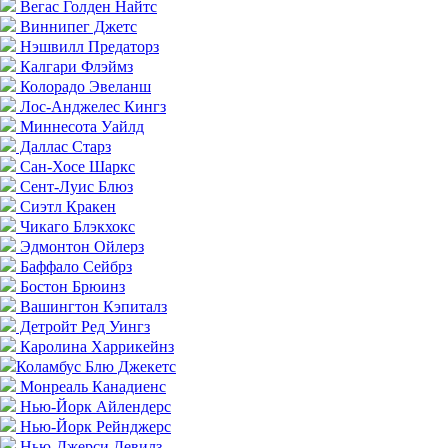
Вегас Голден Найтс
Виннипег Джетс
Нэшвилл Предаторз
Калгари Флэймз
Колорадо Эвеланш
Лос-Анджелес Кингз
Миннесота Уайлд
Даллас Старз
Сан-Хосе Шаркс
Сент-Луис Блюз
Сиэтл Кракен
Чикаго Блэкхокс
Эдмонтон Ойлерз
Баффало Сейбрз
Бостон Брюинз
Вашингтон Кэпиталз
Детройт Ред Уингз
Каролина Харрикейнз
Коламбус Блю Джекетс
Монреаль Канадиенс
Нью-Йорк Айлендерс
Нью-Йорк Рейнджерс
Нью-Джерси Девилз