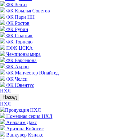
ФК Зенит
ФК Крылья Советов
ФК Пари НН
ФК Ростов
ФК Рубин
ФК Спартак
ФК Торпедо
ПФК ЦСКА
Чемпионы мира
ФК Барселона
ФК Акрон
ФК Манчестер Юнайтед
ФК Челси
ФК Ювентус
НХЛ
Назад
НХЛ
Продукция НХЛ
Номерная серия НХЛ
Анахайм Дакс
Аризона Койотис
Ванкувер Кэнакс