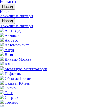
Контакты
Назад
Каталог
Хоккейные свитеры
Назад
Хоккейные свитеры
Авангард
Адмирал
Ак Барс
Автомобилист
Амур
Витязь
Динамо Москва
КХЛ
Металлург Магнитогорск
Нефтехимик
Сборная России
Салават Юлаев
Сибирь
Сочи
Спартак
Торпедо