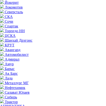
Йокерит
Локомотив
Северсталь
СКА
Сочи
Спартак
Торпедо НН
ЦСКА
Шанхай Дрэгонс
КРУТ
Авангард
Автомобилист
Адмирал
Амур
Барыс
Ак Барс
Лада
Металлург МГ
Нефтехимик
Салават Юлаев
Сибирь
Трактор