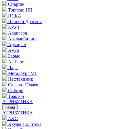
Спартак
Торпедо НН
ЦСКА
Шанхай Дрэгонс
КРУТ
Авангард
Автомобилист
Адмирал
Амур
Барыс
Ак Барс
Лада
Металлург МГ
Нефтехимик
Салават Юлаев
Сибирь
Трактор
АТРИБУТИКА
Назад
АТРИБУТИКА
A&C
Акулы Политеха