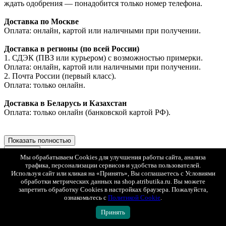
ждать одобрения — понадобится только номер телефона.
Доставка по Москве
Оплата: онлайн, картой или наличными при получении.
Доставка в регионы (по всей России)
1. СДЭК (ПВЗ или курьером) с возможностью примерки.
Оплата: онлайн, картой или наличными при получении.
2. Почта России (первый класс).
Оплата: только онлайн.
Доставка в Беларусь и Казахстан
Оплата: только онлайн (банковской картой РФ).
Показать полностью
Доставка
Мы обрабатываем Cookies для улучшения работы сайта, анализа
Минимальная стоимость товаров в заказе для доставки - 1
трафика, персонализации сервисов и удобства пользователей.
000 рублей.
Используя сайт или кликая на «Принять», Вы соглашаетесь с Условиями
Заказы меньшей стоимостью можно забрать самовывозом в
обработки метрических данных на shop.atributika.ru. Вы можете
магазине в Москве по адресу ул. Ленинская слобода 26 стр. 2
запретить обработку Cookies в настройках браузера. Пожалуйста,
ТЦ "Глобал Молл", 2 этаж. Ежедневно с 10:00 до 22:00.
ознакомьтесь с
Политикой Cookie
.
Принять
Мы доставляем заказы по всей России, Казахстану и
Беларуси.