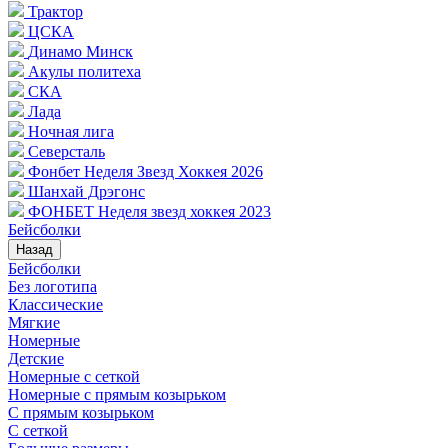
Трактор
ЦСКА
Динамо Минск
Акулы политеха
СКА
Лада
Ночная лига
Северсталь
Фонбет Неделя Звезд Хоккея 2026
Шанхай Дрэгонс
ФОНБЕТ Неделя звезд хоккея 2023
Бейсболки
Назад
Бейсболки
Без логотипа
Классические
Мягкие
Номерные
Детские
Номерные с сеткой
Номерные с прямым козырьком
С прямым козырьком
С сеткой