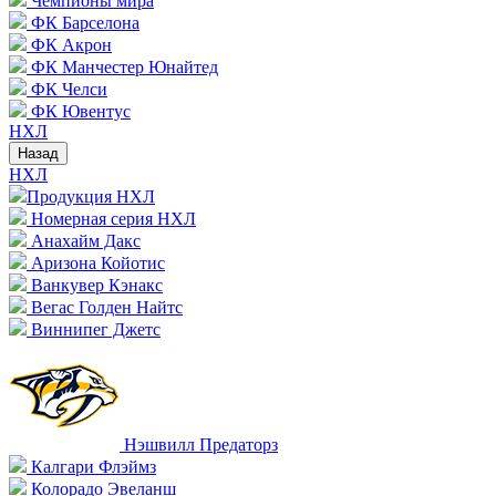
Чемпионы мира
ФК Барселона
ФК Акрон
ФК Манчестер Юнайтед
ФК Челси
ФК Ювентус
НХЛ
Назад
НХЛ
Продукция НХЛ
Номерная серия НХЛ
Анахайм Дакс
Аризона Койотис
Ванкувер Кэнакс
Вегас Голден Найтс
Виннипег Джетс
Нэшвилл Предаторз
Калгари Флэймз
Колорадо Эвеланш