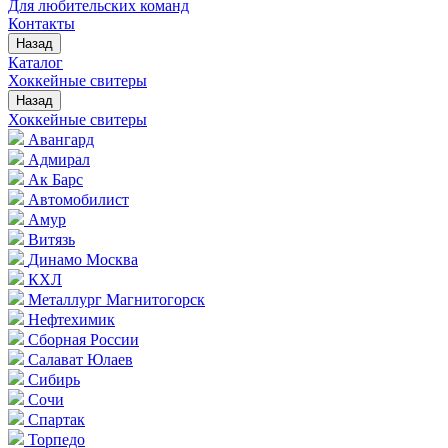
Для любительских команд
Контакты
Назад
Каталог
Хоккейные свитеры
Назад
Хоккейные свитеры
Авангард
Адмирал
Ак Барс
Автомобилист
Амур
Витязь
Динамо Москва
КХЛ
Металлург Магнитогорск
Нефтехимик
Сборная России
Салават Юлаев
Сибирь
Сочи
Спартак
Торпедо