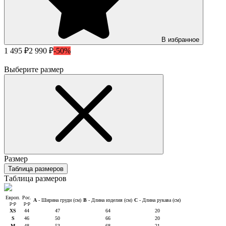
В избранное
1 495 ₽
2 990 ₽
-50%
Выберите размер
Размер
Таблица размеров
Таблица размеров
Европ.
Рос.
A
- Ширина груди (см)
B
- Длина изделия (см)
C
- Длина рукава (см)
р-р
р-р
XS
44
47
64
20
S
46
50
66
20
M
48
53
68
21