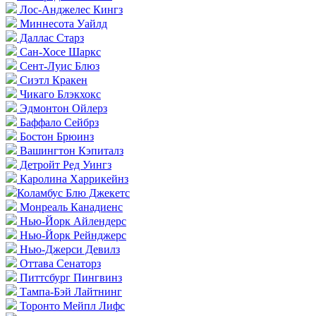
Лос-Анджелес Кингз
Миннесота Уайлд
Даллас Старз
Сан-Хосе Шаркс
Сент-Луис Блюз
Сиэтл Кракен
Чикаго Блэкхокс
Эдмонтон Ойлерз
Баффало Сейбрз
Бостон Брюинз
Вашингтон Кэпиталз
Детройт Ред Уингз
Каролина Харрикейнз
Коламбус Блю Джекетс
Монреаль Канадиенс
Нью-Йорк Айлендерс
Нью-Йорк Рейнджерс
Нью-Джерси Девилз
Оттава Сенаторз
Питтсбург Пингвинз
Тампа-Бэй Лайтнинг
Торонто Мейпл Лифс