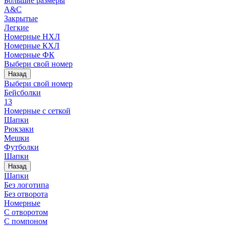
Большие размеры
A&C
Закрытые
Легкие
Номерные НХЛ
Номерные КХЛ
Номерные ФК
Выбери свой номер
Назад
Выбери свой номер
Бейсболки
13
Номерные с сеткой
Шапки
Рюкзаки
Мешки
Футболки
Шапки
Назад
Шапки
Без логотипа
Без отворота
Номерные
С отворотом
С помпоном