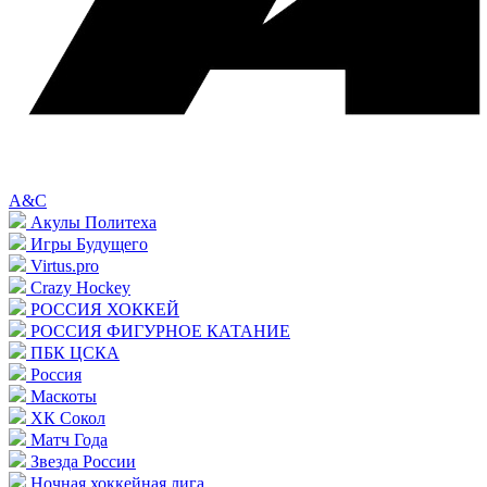
A&C
Акулы Политеха
Игры Будущего
Virtus.pro
Crazy Hockey
РОССИЯ ХОККЕЙ
РОССИЯ ФИГУРНОЕ КАТАНИЕ
ПБК ЦСКА
Россия
Маскоты
ХК Сокол
Матч Года
Звезда России
Ночная хоккейная лига