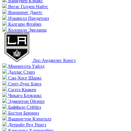
Ванкувер Кэнакс
Вегас Голден Найтс
Виннипег Джетс
Нэшвилл Предаторз
Калгари Флэймз
Колорадо Эвеланш
Лос-Анджелес Кингз
Миннесота Уайлд
Даллас Старз
Сан-Хосе Шаркс
Сент-Луис Блюз
Сиэтл Кракен
Чикаго Блэкхокс
Эдмонтон Ойлерз
Баффало Сейбрз
Бостон Брюинз
Вашингтон Кэпиталз
Детройт Ред Уингз
Каролина Харрикейнз