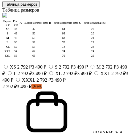
Таблица размеров
Таблица размеров
Европ.
Рос.
A
- Ширина груди (см)
B
- Длина изделия (см)
C
- Длина рукава (см)
р-р
р-р
XS
44
47
64
20
S
46
50
66
20
M
48
53
68
21
L
50
56
70
22
XL
52
59
72
23
XXL
54
62
74
24
3XL
56
65
76
25
XS
2 792 ₽
3 490 ₽
S
2 792 ₽
3 490 ₽
M
2 792 ₽
3 490
₽
L
2 792 ₽
3 490 ₽
XL
2 792 ₽
3 490 ₽
XXL
2 792 ₽
3
490 ₽
XXXL
2 792 ₽
3 490 ₽
2 792 ₽
3 490 ₽
-20%
ДОБАВИТЬ В