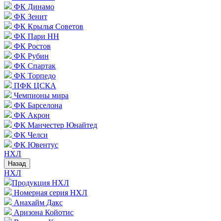
ФК Динамо
ФК Зенит
ФК Крылья Советов
ФК Пари НН
ФК Ростов
ФК Рубин
ФК Спартак
ФК Торпедо
ПФК ЦСКА
Чемпионы мира
ФК Барселона
ФК Акрон
ФК Манчестер Юнайтед
ФК Челси
ФК Ювентус
НХЛ
Назад
НХЛ
Продукция НХЛ
Номерная серия НХЛ
Анахайм Дакс
Аризона Койотис