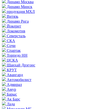
Динамо Москва
Динамо Минск
продукция МХЛ
Витязь
Динамо Рига
Йокерит
Локомотив
Северсталь
СКА
Сочи
Спартак
Торпедо НН
ЦСКА
Шанхай Дрэгонс
КРУТ
Авангард
Автомобилист
Адмирал
Амур
Барыс
Ак Барс
Лада
Металлург МГ