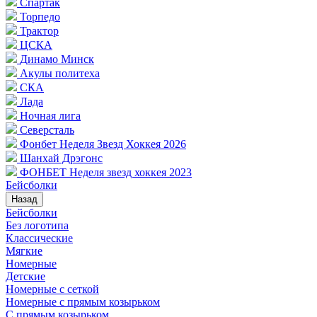
Спартак
Торпедо
Трактор
ЦСКА
Динамо Минск
Акулы политеха
СКА
Лада
Ночная лига
Северсталь
Фонбет Неделя Звезд Хоккея 2026
Шанхай Дрэгонс
ФОНБЕТ Неделя звезд хоккея 2023
Бейсболки
Назад
Бейсболки
Без логотипа
Классические
Мягкие
Номерные
Детские
Номерные с сеткой
Номерные с прямым козырьком
С прямым козырьком