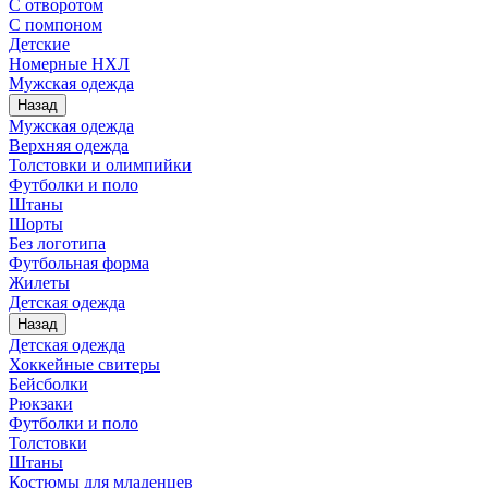
С отворотом
С помпоном
Детские
Номерные НХЛ
Мужская одежда
Назад
Мужская одежда
Верхняя одежда
Толстовки и олимпийки
Футболки и поло
Штаны
Шорты
Без логотипа
Футбольная форма
Жилеты
Детская одежда
Назад
Детская одежда
Хоккейные свитеры
Бейсболки
Рюкзаки
Футболки и поло
Толстовки
Штаны
Костюмы для младенцев