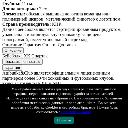
Глубина:
11 см.
Длина козырька:
7 см.
Элементы:
объемная вышивка логотипа команды или
полимерный шеврон, металлический фиксатор с логотипом.
Страна производитель:
КНР.
Данная бейсболка является сертифицированным продуктом,
упакована в индивидуальную упаковку, защищена
голограммой, имеет уникальный штрихкод.
Описание
Гарантия
Оплата
Доставка
Описание
Бейсболка ХК Спартак
Показать полностью
Гарантия
Atributika&Club является официальным лицензионным
партнером более 50-ти хоккейных и футбольных клубов,
включая команды КХЛ и NHL.
Мы обрабатываем Cookies для улучшения работы сайта, анализа
Гарантия оригинальности
трафика, персонализации сервисов и удобства пользователей.
Весь ассортимент – официальная клубная продукция. Мы не
Используя сайт или кликая на «Принять», Вы соглашаетесь с Условиями
обработки метрических данных на shop.atributika.ru. Вы можете
продаем реплики. Вся продукция производится по лицензии и
запретить обработку Cookies в настройках браузера. Пожалуйста,
согласовывается с клубами и лигами.
ознакомьтесь с
Политикой Cookie
.
30 лет на рынке
Принять
С 1996 года мы создаем одежду и аксессуары для