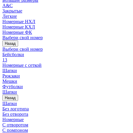
Большие размеры
A&C
Закрытые
Легкие
Номерные НХЛ
Номерные КХЛ
Номерные ФК
Выбери свой номер
Назад
Выбери свой номер
Бейсболки
13
Номерные с сеткой
Шапки
Рюкзаки
Мешки
Футболки
Шапки
Назад
Шапки
Без логотипа
Без отворота
Номерные
С отворотом
С помпоном