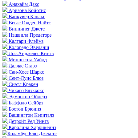
Анахайм Дакс
Аризона Койотис
Ванкувер Кэнакс
Вегас Голден Найтс
Виннипег Джетс
Нэшвилл Предаторз
Калгари Флэймз
Колорадо Эвеланш
Лос-Анджелес Кингз
Миннесота Уайлд
Даллас Старз
Сан-Хосе Шаркс
Сент-Луис Блюз
Сиэтл Кракен
Чикаго Блэкхокс
Эдмонтон Ойлерз
Баффало Сейбрз
Бостон Брюинз
Вашингтон Кэпиталз
Детройт Ред Уингз
Каролина Харрикейнз
Коламбус Блю Джекетс