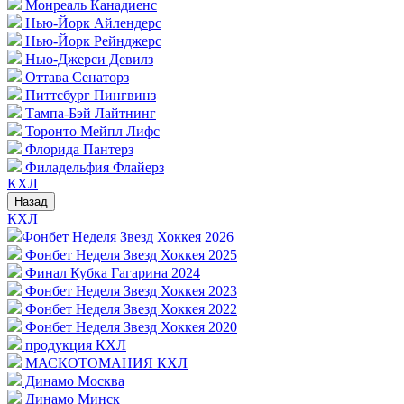
Монреаль Канадиенс
Нью-Йорк Айлендерс
Нью-Йорк Рейнджерс
Нью-Джерси Девилз
Оттава Сенаторз
Питтсбург Пингвинз
Тампа-Бэй Лайтнинг
Торонто Мейпл Лифс
Флорида Пантерз
Филадельфия Флайерз
КХЛ
Назад
КХЛ
Фонбет Неделя Звезд Хоккея 2026
Фонбет Неделя Звезд Хоккея 2025
Финал Кубка Гагарина 2024
Фонбет Неделя Звезд Хоккея 2023
Фонбет Неделя Звезд Хоккея 2022
Фонбет Неделя Звезд Хоккея 2020
продукция КХЛ
МАСКОТОМАНИЯ КХЛ
Динамо Москва
Динамо Минск