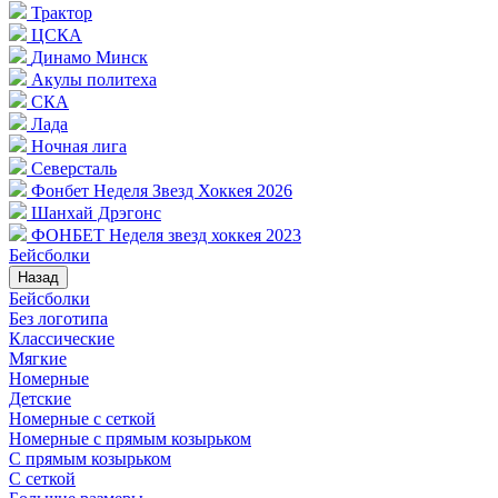
Трактор
ЦСКА
Динамо Минск
Акулы политеха
СКА
Лада
Ночная лига
Северсталь
Фонбет Неделя Звезд Хоккея 2026
Шанхай Дрэгонс
ФОНБЕТ Неделя звезд хоккея 2023
Бейсболки
Назад
Бейсболки
Без логотипа
Классические
Мягкие
Номерные
Детские
Номерные с сеткой
Номерные с прямым козырьком
С прямым козырьком
С сеткой