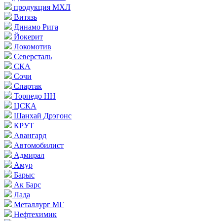
продукция МХЛ
Витязь
Динамо Рига
Йокерит
Локомотив
Северсталь
СКА
Сочи
Спартак
Торпедо НН
ЦСКА
Шанхай Дрэгонс
КРУТ
Авангард
Автомобилист
Адмирал
Амур
Барыс
Ак Барс
Лада
Металлург МГ
Нефтехимик