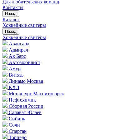
Для любительских команд
Контакты
Назад
Каталог
Хоккейные свитеры
Назад
Хоккейные свитеры
Авангард
Адмирал
Ак Барс
Автомобилист
Амур
Витязь
Динамо Москва
КХЛ
Металлург Магнитогорск
Нефтехимик
Сборная России
Салават Юлаев
Сибирь
Сочи
Спартак
Торпедо