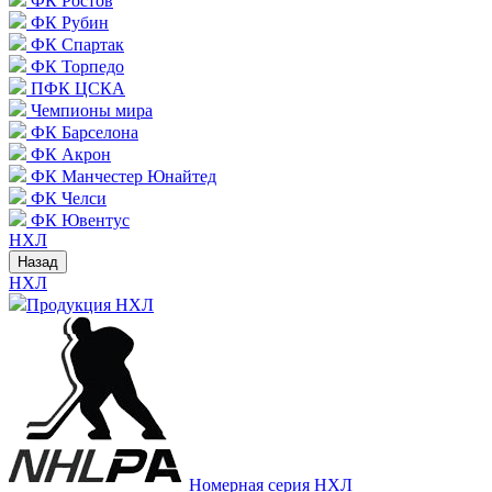
ФК Ростов
ФК Рубин
ФК Спартак
ФК Торпедо
ПФК ЦСКА
Чемпионы мира
ФК Барселона
ФК Акрон
ФК Манчестер Юнайтед
ФК Челси
ФК Ювентус
НХЛ
Назад
НХЛ
Продукция НХЛ
Номерная серия НХЛ