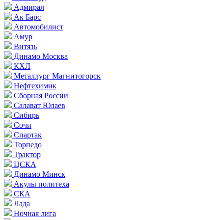
Адмирал
Ак Барс
Автомобилист
Амур
Витязь
Динамо Москва
КХЛ
Металлург Магнитогорск
Нефтехимик
Сборная России
Салават Юлаев
Сибирь
Сочи
Спартак
Торпедо
Трактор
ЦСКА
Динамо Минск
Акулы политеха
СКА
Лада
Ночная лига