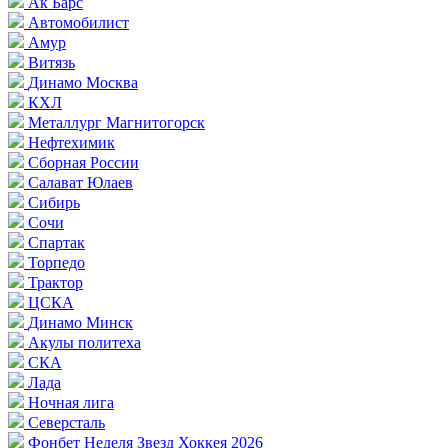
Ак Барс
Автомобилист
Амур
Витязь
Динамо Москва
КХЛ
Металлург Магнитогорск
Нефтехимик
Сборная России
Салават Юлаев
Сибирь
Сочи
Спартак
Торпедо
Трактор
ЦСКА
Динамо Минск
Акулы политеха
СКА
Лада
Ночная лига
Северсталь
Фонбет Неделя Звезд Хоккея 2026