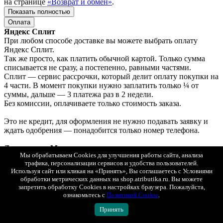
на странице
«Возврат и обмен»
.
Показать полностью
Оплата
Яндекс Сплит
При любом способе доставке вы можете выбрать оплату
Яндекс Сплит.
Так же просто, как платить обычной картой. Только сумма
списывается не сразу, а постепенно, равными частями.
Сплит — сервис рассрочки, который делит оплату покупки на
4 части. В момент покупки нужно заплатить только ¼ от
суммы, дальше — 3 платежа раз в 2 недели.
Без комиссии, оплачиваете только стоимость заказа.
Это не кредит, для оформления не нужно подавать заявку и
ждать одобрения — понадобится только номер телефона.
Доставка по Москве
Мы обрабатываем Cookies для улучшения работы сайта, анализа
Оплата: онлайн, картой или наличными при получении.
трафика, персонализации сервисов и удобства пользователей.
Используя сайт или кликая на «Принять», Вы соглашаетесь с Условиями
Доставка в регионы (по всей России)
обработки метрических данных на shop.atributika.ru. Вы можете
1. СДЭК (ПВЗ или курьером) с возможностью примерки.
запретить обработку Cookies в настройках браузера. Пожалуйста,
Оплата: онлайн, картой или наличными при получении.
ознакомьтесь с
Политикой Cookie
.
2. Почта России (первый класс).
Принять
Оплата: только онлайн.