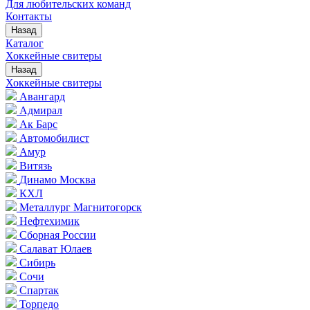
Для любительских команд
Контакты
Назад
Каталог
Хоккейные свитеры
Назад
Хоккейные свитеры
Авангард
Адмирал
Ак Барс
Автомобилист
Амур
Витязь
Динамо Москва
КХЛ
Металлург Магнитогорск
Нефтехимик
Сборная России
Салават Юлаев
Сибирь
Сочи
Спартак
Торпедо