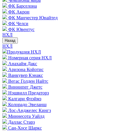
Чемпионы мира
ФК Барселона
ФК Акрон
ФК Манчестер Юнайтед
ФК Челси
ФК Ювентус
НХЛ
Назад
НХЛ
Продукция НХЛ
Номерная серия НХЛ
Анахайм Дакс
Аризона Койотис
Ванкувер Кэнакс
Вегас Голден Найтс
Виннипег Джетс
Нэшвилл Предаторз
Калгари Флэймз
Колорадо Эвеланш
Лос-Анджелес Кингз
Миннесота Уайлд
Даллас Старз
Сан-Хосе Шаркс