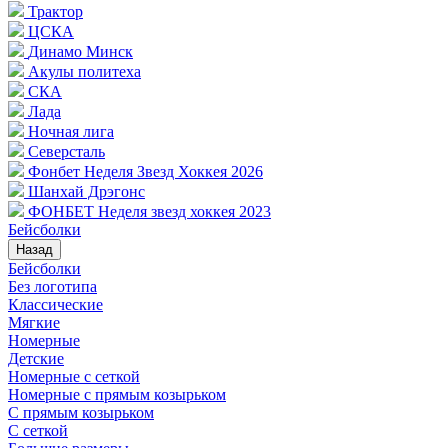
Трактор
ЦСКА
Динамо Минск
Акулы политеха
СКА
Лада
Ночная лига
Северсталь
Фонбет Неделя Звезд Хоккея 2026
Шанхай Дрэгонс
ФОНБЕТ Неделя звезд хоккея 2023
Бейсболки
Назад
Бейсболки
Без логотипа
Классические
Мягкие
Номерные
Детские
Номерные с сеткой
Номерные с прямым козырьком
С прямым козырьком
С сеткой