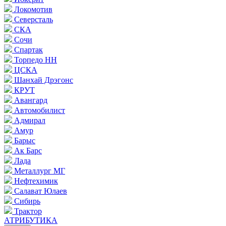
Локомотив
Северсталь
СКА
Сочи
Спартак
Торпедо НН
ЦСКА
Шанхай Дрэгонс
КРУТ
Авангард
Автомобилист
Адмирал
Амур
Барыс
Ак Барс
Лада
Металлург МГ
Нефтехимик
Салават Юлаев
Сибирь
Трактор
АТРИБУТИКА