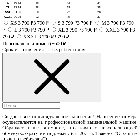
L
50-52
56
73
24
XL
52-54
58
75
25
XXL
54-56
60
77
26
XXXL
56-58
62
79
27
XS
3 790 ₽
3 790 ₽
S
3 790 ₽
3 790 ₽
M
3 790 ₽
3 790
₽
L
3 790 ₽
3 790 ₽
XL
3 790 ₽
3 790 ₽
XXL
3 790 ₽
3
790 ₽
XXXL
3 790 ₽
3 790 ₽
Персональный номер
(+600 ₽)
Срок изготовления — 2-3 рабочих дня
Создай свое индивидуальное нанесение! Нанесение номера
осуществляется на профессиональной вышивальной машине.
Обращаем ваше внимание, что товар с персонализацией
обмену/возврату не подлежит. (ст. 26.1 п.4 закона "О защите
прав потребителей”).