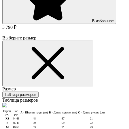
В избранное
3 790 ₽
Выберите размер
Размер
Таблица размеров
Таблица размеров
Европ.
Рос.
A
- Ширина груди (см)
B
- Длина изделия (см)
C
- Длина рукава (см)
р-р
р-р
XS
44-46
48
67
21
S
46-48
50
69
22
M
48-50
53
71
23