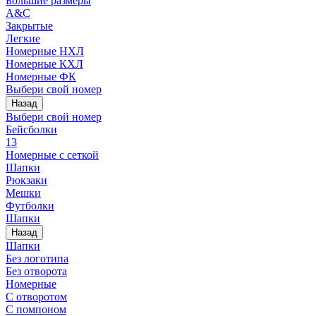
Большие размеры
A&C
Закрытые
Легкие
Номерные НХЛ
Номерные КХЛ
Номерные ФК
Выбери свой номер
Назад
Выбери свой номер
Бейсболки
13
Номерные с сеткой
Шапки
Рюкзаки
Мешки
Футболки
Шапки
Назад
Шапки
Без логотипа
Без отворота
Номерные
С отворотом
С помпоном