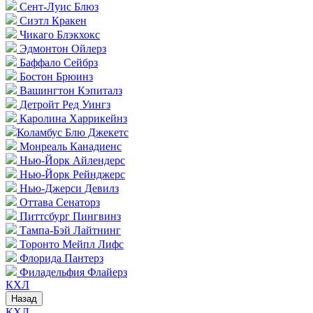
Сент-Луис Блюз
Сиэтл Кракен
Чикаго Блэкхокс
Эдмонтон Ойлерз
Баффало Сейбрз
Бостон Брюинз
Вашингтон Кэпиталз
Детройт Ред Уингз
Каролина Харрикейнз
Коламбус Блю Джекетс
Монреаль Канадиенс
Нью-Йорк Айлендерс
Нью-Йорк Рейнджерс
Нью-Джерси Девилз
Оттава Сенаторз
Питтсбург Пингвинз
Тампа-Бэй Лайтнинг
Торонто Мейпл Лифс
Флорида Пантерз
Филадельфия Флайерз
КХЛ
Назад
КХЛ