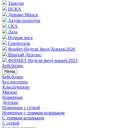
Трактор
ЦСКА
Динамо Минск
Акулы политеха
СКА
Лада
Ночная лига
Северсталь
Фонбет Неделя Звезд Хоккея 2026
Шанхай Дрэгонс
ФОНБЕТ Неделя звезд хоккея 2023
Бейсболки
Назад
Бейсболки
Без логотипа
Классические
Мягкие
Номерные
Детские
Номерные с сеткой
Номерные с прямым козырьком
С прямым козырьком
С сеткой