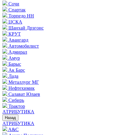
Сочи
Спартак
Торпедо НН
ЦСКА
Шанхай Дрэгонс
КРУТ
Авангард
Автомобилист
Адмирал
Амур
Барыс
Ак Барс
Лада
Металлург МГ
Нефтехимик
Салават Юлаев
Сибирь
Трактор
АТРИБУТИКА
Назад
АТРИБУТИКА
A&C