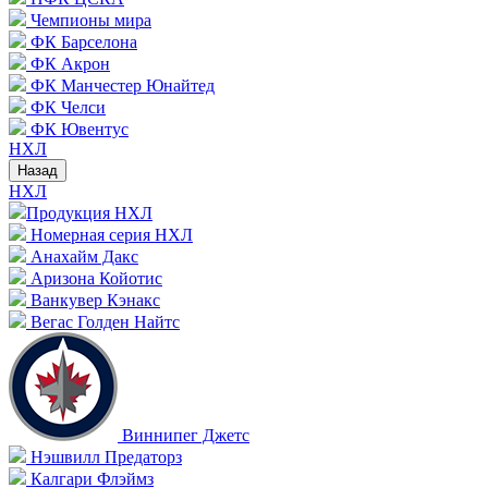
Чемпионы мира
ФК Барселона
ФК Акрон
ФК Манчестер Юнайтед
ФК Челси
ФК Ювентус
НХЛ
Назад
НХЛ
Продукция НХЛ
Номерная серия НХЛ
Анахайм Дакс
Аризона Койотис
Ванкувер Кэнакс
Вегас Голден Найтс
Виннипег Джетс
Нэшвилл Предаторз
Калгари Флэймз