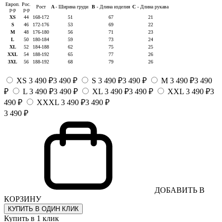
Европ.
Рос.
Рост
A
- Ширина груди
B
- Длина изделия
C
- Длина рукава
р-р
р-р
XS
44
168-172
51
67
21
S
46
172-176
53
69
22
M
48
176-180
56
71
23
L
50
180-184
59
73
24
XL
52
184-188
62
75
25
XXL
54
188-192
65
77
26
3XL
56
188-192
68
79
26
XS
3 490 ₽
3 490 ₽
S
3 490 ₽
3 490 ₽
M
3 490 ₽
3 490
₽
L
3 490 ₽
3 490 ₽
XL
3 490 ₽
3 490 ₽
XXL
3 490 ₽
3
490 ₽
XXXL
3 490 ₽
3 490 ₽
3 490 ₽
ДОБАВИТЬ В
КОРЗИНУ
КУПИТЬ В ОДИН КЛИК
Купить в 1 клик