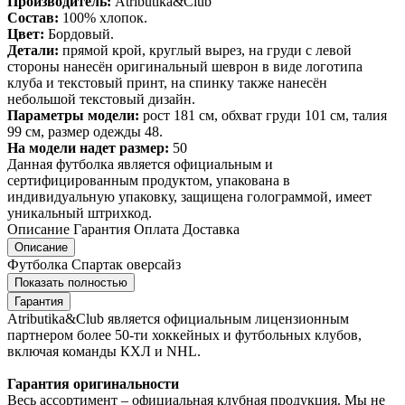
Производитель:
Atributika&Club
Состав:
100% хлопок.
Цвет:
Бордовый.
Детали:
прямой крой, круглый вырез, на груди с левой
стороны нанесён оригинальный шеврон в виде логотипа
клуба и текстовый принт, на спинку также нанесён
небольшой текстовый дизайн.
Параметры модели:
рост 181 см, обхват груди 101 см, талия
99 см, размер одежды 48.
На модели надет размер:
50
Данная футболка является официальным и
сертифицированным продуктом, упакована в
индивидуальную упаковку, защищена голограммой, имеет
уникальный штрихкод.
Описание
Гарантия
Оплата
Доставка
Описание
Футболка Спартак оверсайз
Показать полностью
Гарантия
Atributika&Club является официальным лицензионным
партнером более 50-ти хоккейных и футбольных клубов,
включая команды КХЛ и NHL.
Гарантия оригинальности
Весь ассортимент – официальная клубная продукция. Мы не