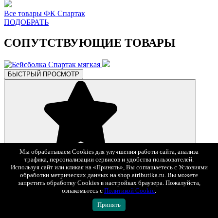
Все товары ФК Спартак
ПОДОБРАТЬ
СОПУТСТВУЮЩИЕ ТОВАРЫ
БЫСТРЫЙ ПРОСМОТР
В избранное
Мы обрабатываем Cookies для улучшения работы сайта, анализа
трафика, персонализации сервисов и удобства пользователей.
2 490 ₽
Используя сайт или кликая на «Принять», Вы соглашаетесь с Условиями
обработки метрических данных на shop.atributika.ru. Вы можете
Бейсболка Спартак мягкая
запретить обработку Cookies в настройках браузера. Пожалуйста,
Арт. 120299
ознакомьтесь с
Политикой Cookie
.
Принять
БЫСТРЫЙ ПРОСМОТР