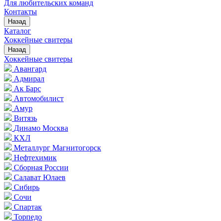
Для любительских команд
Контакты
Назад
Каталог
Хоккейные свитеры
Назад
Хоккейные свитеры
Авангард
Адмирал
Ак Барс
Автомобилист
Амур
Витязь
Динамо Москва
КХЛ
Металлург Магнитогорск
Нефтехимик
Сборная России
Салават Юлаев
Сибирь
Сочи
Спартак
Торпедо