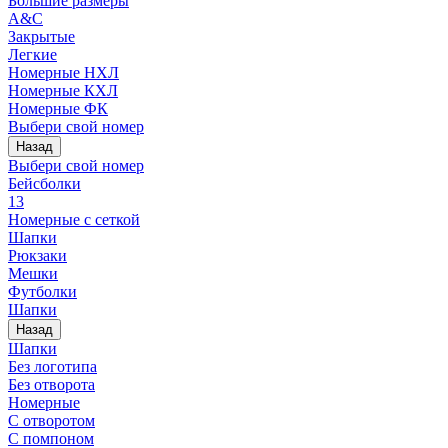
Большие размеры
A&C
Закрытые
Легкие
Номерные НХЛ
Номерные КХЛ
Номерные ФК
Выбери свой номер
Назад
Выбери свой номер
Бейсболки
13
Номерные с сеткой
Шапки
Рюкзаки
Мешки
Футболки
Шапки
Назад
Шапки
Без логотипа
Без отворота
Номерные
С отворотом
С помпоном