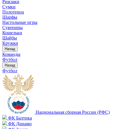
Рюкзаки
Сумки
Полотенца
Шарфы
Настольные игры
Сувениры
Кошельки
Шайбы
Кружки
Назад
Команды
Футбол
Назад
Футбол
Национальная сборная России (РФС)
ФК Балтика
ФК Динамо