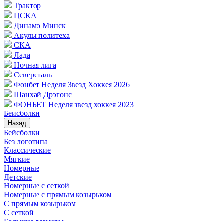
Трактор
ЦСКА
Динамо Минск
Акулы политеха
СКА
Лада
Ночная лига
Северсталь
Фонбет Неделя Звезд Хоккея 2026
Шанхай Дрэгонс
ФОНБЕТ Неделя звезд хоккея 2023
Бейсболки
Назад
Бейсболки
Без логотипа
Классические
Мягкие
Номерные
Детские
Номерные с сеткой
Номерные с прямым козырьком
С прямым козырьком
С сеткой