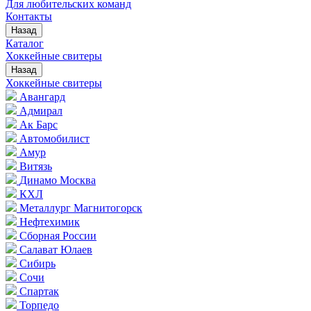
Для любительских команд
Контакты
Назад
Каталог
Хоккейные свитеры
Назад
Хоккейные свитеры
Авангард
Адмирал
Ак Барс
Автомобилист
Амур
Витязь
Динамо Москва
КХЛ
Металлург Магнитогорск
Нефтехимик
Сборная России
Салават Юлаев
Сибирь
Сочи
Спартак
Торпедо