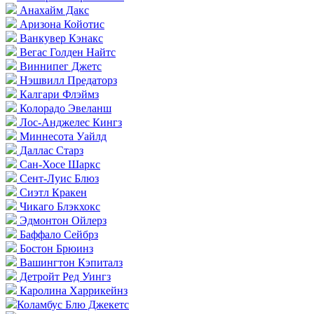
Анахайм Дакс
Аризона Койотис
Ванкувер Кэнакс
Вегас Голден Найтс
Виннипег Джетс
Нэшвилл Предаторз
Калгари Флэймз
Колорадо Эвеланш
Лос-Анджелес Кингз
Миннесота Уайлд
Даллас Старз
Сан-Хосе Шаркс
Сент-Луис Блюз
Сиэтл Кракен
Чикаго Блэкхокс
Эдмонтон Ойлерз
Баффало Сейбрз
Бостон Брюинз
Вашингтон Кэпиталз
Детройт Ред Уингз
Каролина Харрикейнз
Коламбус Блю Джекетс