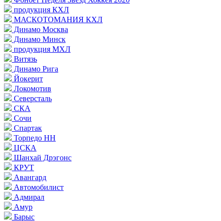
продукция КХЛ
МАСКОТОМАНИЯ КХЛ
Динамо Москва
Динамо Минск
продукция МХЛ
Витязь
Динамо Рига
Йокерит
Локомотив
Северсталь
СКА
Сочи
Спартак
Торпедо НН
ЦСКА
Шанхай Дрэгонс
КРУТ
Авангард
Автомобилист
Адмирал
Амур
Барыс