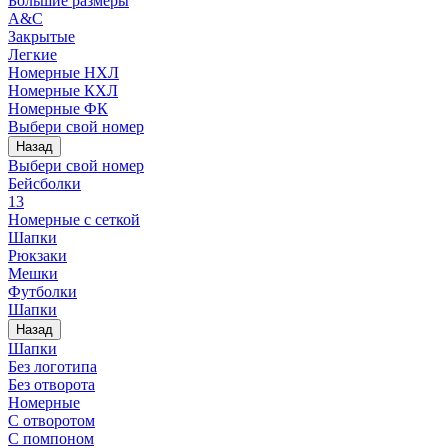
Большие размеры
A&C
Закрытые
Легкие
Номерные НХЛ
Номерные КХЛ
Номерные ФК
Выбери свой номер
Назад
Выбери свой номер
Бейсболки
13
Номерные с сеткой
Шапки
Рюкзаки
Мешки
Футболки
Шапки
Назад
Шапки
Без логотипа
Без отворота
Номерные
С отворотом
С помпоном