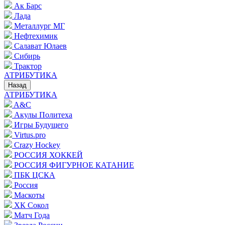
Ак Барс
Лада
Металлург МГ
Нефтехимик
Салават Юлаев
Сибирь
Трактор
АТРИБУТИКА
Назад
АТРИБУТИКА
A&C
Акулы Политеха
Игры Будущего
Virtus.pro
Crazy Hockey
РОССИЯ ХОККЕЙ
РОССИЯ ФИГУРНОЕ КАТАНИЕ
ПБК ЦСКА
Россия
Маскоты
ХК Сокол
Матч Года