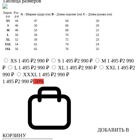
Таблица размеров
Европ.
Рос.
A
- Ширина груди (см)
B
- Длина изделия (см)
C
- Длина рукава (см)
р-р
р-р
XS
44
47
64
20
S
46
50
66
20
M
48
53
68
21
L
50
56
70
22
XL
52
59
72
23
XXL
54
62
74
24
3XL
56
65
76
25
XS
1 495 ₽
2 990 ₽
S
1 495 ₽
2 990 ₽
M
1 495 ₽
2 990
₽
L
1 495 ₽
2 990 ₽
XL
1 495 ₽
2 990 ₽
XXL
1 495 ₽
2
990 ₽
XXXL
1 495 ₽
2 990 ₽
1 495 ₽
2 990 ₽
-50%
ДОБАВИТЬ В
КОРЗИНУ