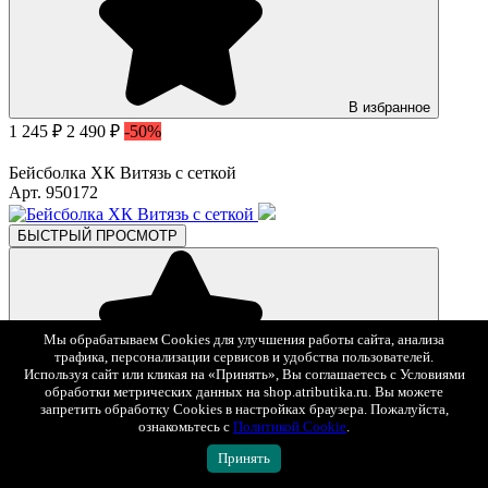
В избранное
1 245 ₽
2 490 ₽
-50%
Бейсболка ХК Витязь с сеткой
Арт. 950172
БЫСТРЫЙ ПРОСМОТР
Мы обрабатываем Cookies для улучшения работы сайта, анализа
трафика, персонализации сервисов и удобства пользователей.
Используя сайт или кликая на «Принять», Вы соглашаетесь с Условиями
обработки метрических данных на shop.atributika.ru. Вы можете
В избранное
запретить обработку Cookies в настройках браузера. Пожалуйста,
ознакомьтесь с
Политикой Cookie
.
1 345 ₽
2 690 ₽
-50%
Принять
Бейсболка ХК Витязь с сеткой