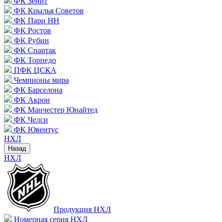
ФК Зенит
ФК Крылья Советов
ФК Пари НН
ФК Ростов
ФК Рубин
ФК Спартак
ФК Торпедо
ПФК ЦСКА
Чемпионы мира
ФК Барселона
ФК Акрон
ФК Манчестер Юнайтед
ФК Челси
ФК Ювентус
НХЛ
Назад
НХЛ
Продукция НХЛ
Номерная серия НХЛ