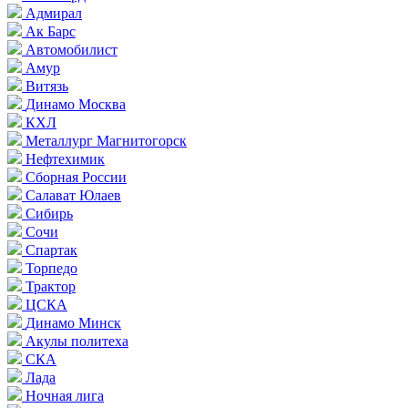
Адмирал
Ак Барс
Автомобилист
Амур
Витязь
Динамо Москва
КХЛ
Металлург Магнитогорск
Нефтехимик
Сборная России
Салават Юлаев
Сибирь
Сочи
Спартак
Торпедо
Трактор
ЦСКА
Динамо Минск
Акулы политеха
СКА
Лада
Ночная лига