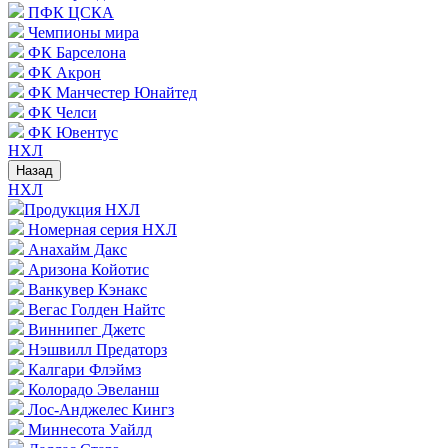
ПФК ЦСКА
Чемпионы мира
ФК Барселона
ФК Акрон
ФК Манчестер Юнайтед
ФК Челси
ФК Ювентус
НХЛ
Назад
НХЛ
Продукция НХЛ
Номерная серия НХЛ
Анахайм Дакс
Аризона Койотис
Ванкувер Кэнакс
Вегас Голден Найтс
Виннипег Джетс
Нэшвилл Предаторз
Калгари Флэймз
Колорадо Эвеланш
Лос-Анджелес Кингз
Миннесота Уайлд