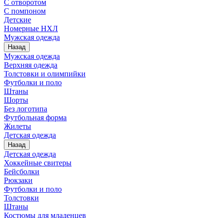
С отворотом
С помпоном
Детские
Номерные НХЛ
Мужская одежда
Назад
Мужская одежда
Верхняя одежда
Толстовки и олимпийки
Футболки и поло
Штаны
Шорты
Без логотипа
Футбольная форма
Жилеты
Детская одежда
Назад
Детская одежда
Хоккейные свитеры
Бейсболки
Рюкзаки
Футболки и поло
Толстовки
Штаны
Костюмы для младенцев