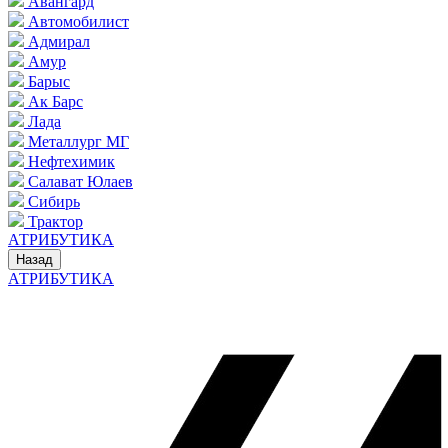
Авангард
Автомобилист
Адмирал
Амур
Барыс
Ак Барс
Лада
Металлург МГ
Нефтехимик
Салават Юлаев
Сибирь
Трактор
АТРИБУТИКА
Назад
АТРИБУТИКА