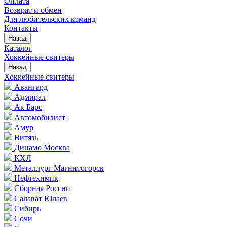
Оплата
Возврат и обмен
Для любительских команд
Контакты
Назад
Каталог
Хоккейные свитеры
Назад
Хоккейные свитеры
Авангард
Адмирал
Ак Барс
Автомобилист
Амур
Витязь
Динамо Москва
КХЛ
Металлург Магнитогорск
Нефтехимик
Сборная России
Салават Юлаев
Сибирь
Сочи