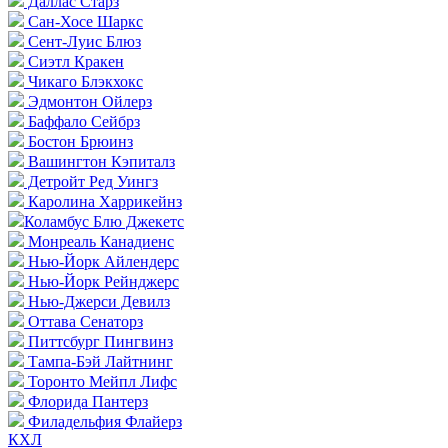
Даллас Старз
Сан-Хосе Шаркс
Сент-Луис Блюз
Сиэтл Кракен
Чикаго Блэкхокс
Эдмонтон Ойлерз
Баффало Сейбрз
Бостон Брюинз
Вашингтон Кэпиталз
Детройт Ред Уингз
Каролина Харрикейнз
Коламбус Блю Джекетс
Монреаль Канадиенс
Нью-Йорк Айлендерс
Нью-Йорк Рейнджерс
Нью-Джерси Девилз
Оттава Сенаторз
Питтсбург Пингвинз
Тампа-Бэй Лайтнинг
Торонто Мейпл Лифс
Флорида Пантерз
Филадельфия Флайерз
КХЛ