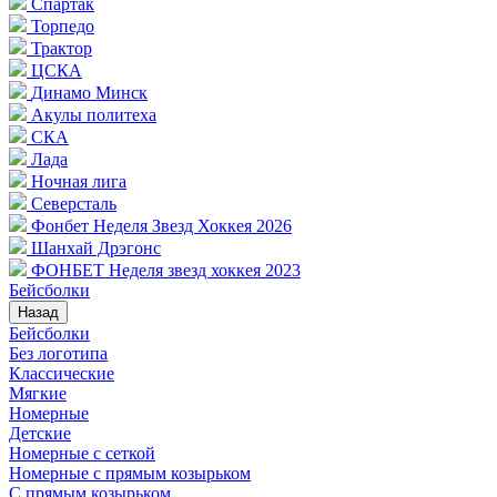
Спартак
Торпедо
Трактор
ЦСКА
Динамо Минск
Акулы политеха
СКА
Лада
Ночная лига
Северсталь
Фонбет Неделя Звезд Хоккея 2026
Шанхай Дрэгонс
ФОНБЕТ Неделя звезд хоккея 2023
Бейсболки
Назад
Бейсболки
Без логотипа
Классические
Мягкие
Номерные
Детские
Номерные с сеткой
Номерные с прямым козырьком
С прямым козырьком