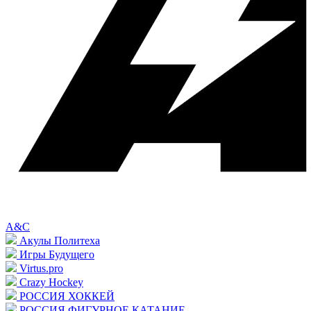
A&C
Акулы Политеха
Игры Будущего
Virtus.pro
Crazy Hockey
РОССИЯ ХОККЕЙ
РОССИЯ ФИГУРНОЕ КАТАНИЕ