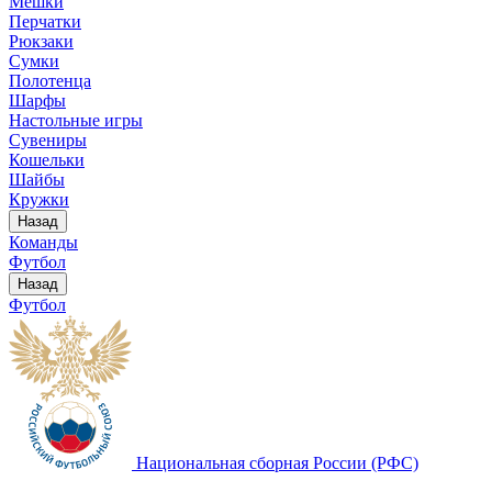
Мешки
Перчатки
Рюкзаки
Сумки
Полотенца
Шарфы
Настольные игры
Сувениры
Кошельки
Шайбы
Кружки
Назад
Команды
Футбол
Назад
Футбол
Национальная сборная России (РФС)