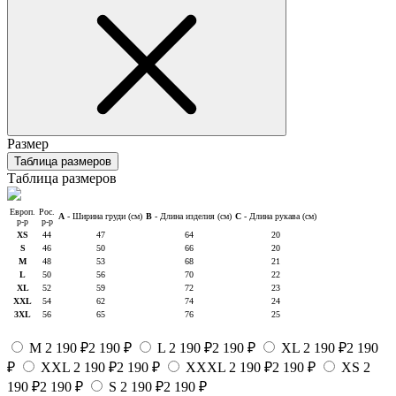
Размер
Таблица размеров
Таблица размеров
Европ.
Рос.
A
- Ширина груди (см)
B
- Длина изделия (см)
C
- Длина рукава (см)
р-р
р-р
XS
44
47
64
20
S
46
50
66
20
M
48
53
68
21
L
50
56
70
22
XL
52
59
72
23
XXL
54
62
74
24
3XL
56
65
76
25
M
2 190 ₽
2 190 ₽
L
2 190 ₽
2 190 ₽
XL
2 190 ₽
2 190
₽
XXL
2 190 ₽
2 190 ₽
XXXL
2 190 ₽
2 190 ₽
XS
2
190 ₽
2 190 ₽
S
2 190 ₽
2 190 ₽