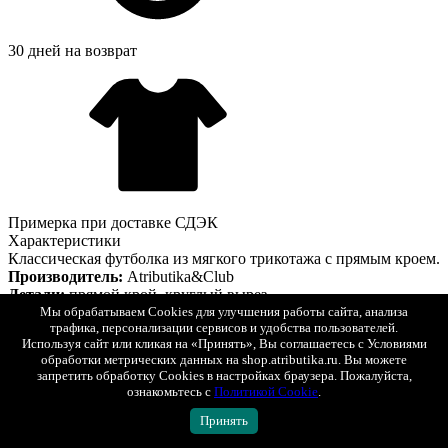
30 дней на возврат
Примерка при доставке СДЭК
Характеристики
Классическая футболка из мягкого трикотажа с прямым кроем.
Производитель:
Atributika&Club
Детали:
прямой крой, круглый вырез.
Состав:
100% хлопок.
Мы обрабатываем Cookies для улучшения работы сайта, анализа
трафика, персонализации сервисов и удобства пользователей.
Цвет:
Чёрный.
Используя сайт или кликая на «Принять», Вы соглашаетесь с Условиями
На модели надет размер:
XL
обработки метрических данных на shop.atributika.ru. Вы можете
Параметры модели:
Рост 188 см, обхват груди 106 см, талия
запретить обработку Cookies в настройках браузера. Пожалуйста,
81 см, размер одежды 52
ознакомьтесь с
Политикой Cookie
.
Данная футболка является официальным
и сертифицированным продуктом, упакована в
Принять
индивидуальную упаковку, защищена голограммой, имеет