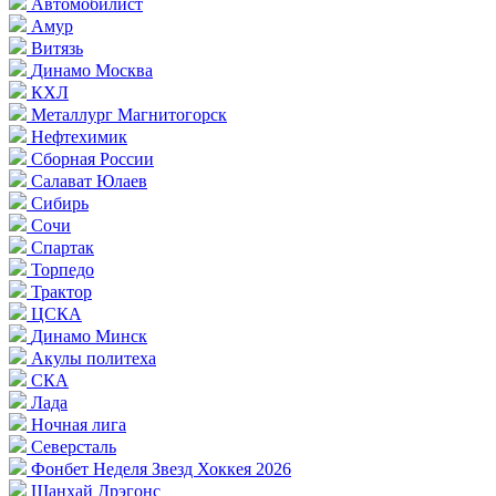
Автомобилист
Амур
Витязь
Динамо Москва
КХЛ
Металлург Магнитогорск
Нефтехимик
Сборная России
Салават Юлаев
Сибирь
Сочи
Спартак
Торпедо
Трактор
ЦСКА
Динамо Минск
Акулы политеха
СКА
Лада
Ночная лига
Северсталь
Фонбет Неделя Звезд Хоккея 2026
Шанхай Дрэгонс