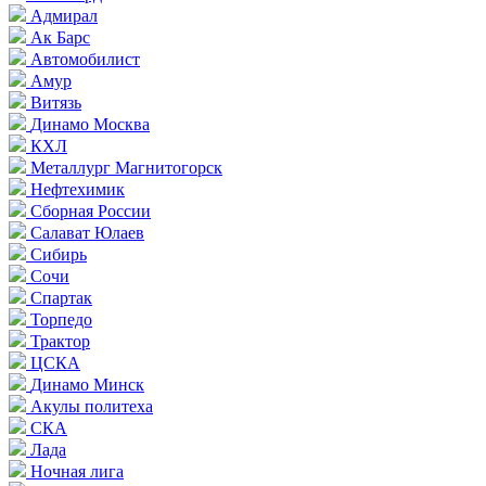
Адмирал
Ак Барс
Автомобилист
Амур
Витязь
Динамо Москва
КХЛ
Металлург Магнитогорск
Нефтехимик
Сборная России
Салават Юлаев
Сибирь
Сочи
Спартак
Торпедо
Трактор
ЦСКА
Динамо Минск
Акулы политеха
СКА
Лада
Ночная лига