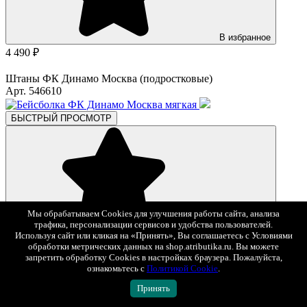
В избранное
4 490 ₽
Штаны ФК Динамо Москва (подростковые)
Арт. 546610
БЫСТРЫЙ ПРОСМОТР
Мы обрабатываем Cookies для улучшения работы сайта, анализа
трафика, персонализации сервисов и удобства пользователей.
В избранное
Используя сайт или кликая на «Принять», Вы соглашаетесь с Условиями
2 390 ₽
обработки метрических данных на shop.atributika.ru. Вы можете
запретить обработку Cookies в настройках браузера. Пожалуйста,
Бейсболка ФК Динамо Москва мягкая
ознакомьтесь с
Политикой Cookie
.
Арт. 60146
Принять