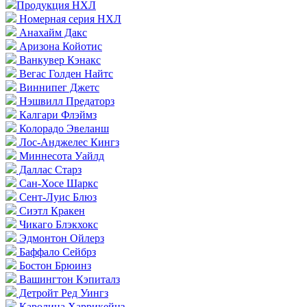
Продукция НХЛ
Номерная серия НХЛ
Анахайм Дакс
Аризона Койотис
Ванкувер Кэнакс
Вегас Голден Найтс
Виннипег Джетс
Нэшвилл Предаторз
Калгари Флэймз
Колорадо Эвеланш
Лос-Анджелес Кингз
Миннесота Уайлд
Даллас Старз
Сан-Хосе Шаркс
Сент-Луис Блюз
Сиэтл Кракен
Чикаго Блэкхокс
Эдмонтон Ойлерз
Баффало Сейбрз
Бостон Брюинз
Вашингтон Кэпиталз
Детройт Ред Уингз
Каролина Харрикейнз