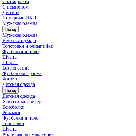
С отворотом
С помпоном
Детские
Номерные НХЛ
Мужская одежда
Назад
Мужская одежда
Верхняя одежда
Толстовки и олимпийки
Футболки и поло
Штаны
Шорты
Без логотипа
Футбольная форма
Жилеты
Детская одежда
Назад
Детская одежда
Хоккейные свитеры
Бейсболки
Рюкзаки
Футболки и поло
Толстовки
Штаны
Костюмы для младенцев