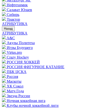
Металлург МГ
Нефтехимик
Салават Юлаев
Сибирь
Трактор
АТРИБУТИКА
Назад
АТРИБУТИКА
A&C
Акулы Политеха
Игры Будущего
Virtus.pro
Crazy Hockey
РОССИЯ ХОККЕЙ
РОССИЯ ФИГУРНОЕ КАТАНИЕ
ПБК ЦСКА
Россия
Маскоты
ХК Сокол
Матч Года
Звезда России
Ночная хоккейная лига
Клубы ночной хоккейной лиги