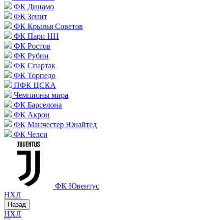
ФК Динамо
ФК Зенит
ФК Крылья Советов
ФК Пари НН
ФК Ростов
ФК Рубин
ФК Спартак
ФК Торпедо
ПФК ЦСКА
Чемпионы мира
ФК Барселона
ФК Акрон
ФК Манчестер Юнайтед
ФК Челси
ФК Ювентус
НХЛ
Назад
НХЛ