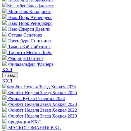
Коламбус Блю Джекетс
Монреаль Канадиенс
Нью-Йорк Айлендерс
Нью-Йорк Рейнджерс
Нью-Джерси Девилз
Оттава Сенаторз
Питтсбург Пингвинз
Тампа-Бэй Лайтнинг
Торонто Мейпл Лифс
Флорида Пантерз
Филадельфия Флайерз
КХЛ
Назад
КХЛ
Фонбет Неделя Звезд Хоккея 2026
Фонбет Неделя Звезд Хоккея 2025
Финал Кубка Гагарина 2024
Фонбет Неделя Звезд Хоккея 2023
Фонбет Неделя Звезд Хоккея 2022
Фонбет Неделя Звезд Хоккея 2020
продукция КХЛ
МАСКОТОМАНИЯ КХЛ