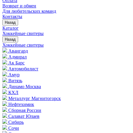
Оплата
Возврат и обмен
Для любительских команд
Контакты
Назад
Каталог
Хоккейные свитеры
Назад
Хоккейные свитеры
Авангард
Адмирал
Ак Барс
Автомобилист
Амур
Витязь
Динамо Москва
КХЛ
Металлург Магнитогорск
Нефтехимик
Сборная России
Салават Юлаев
Сибирь
Сочи