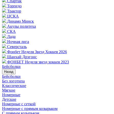
Спартак
Торпедо
Трактор
ЦСКА
Динамо Минск
Акулы политеха
СКА
Лада
Ночная лига
Северсталь
Фонбет Неделя Звезд Хоккея 2026
Шанхай Дрэгонс
ФОНБЕТ Неделя звезд хоккея 2023
Бейсболки
Назад
Бейсболки
Без логотипа
Классические
Мягкие
Номерные
Детские
Номерные с сеткой
Номерные с прямым козырьком
С прямым козырьком