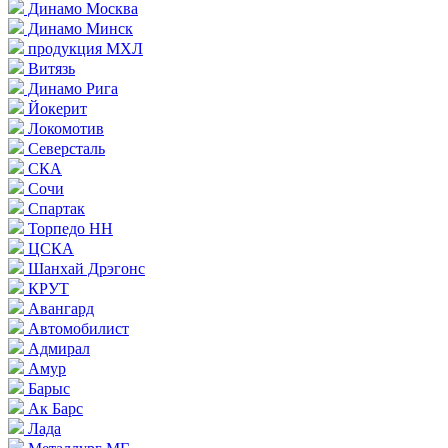
Динамо Москва
Динамо Минск
продукция МХЛ
Витязь
Динамо Рига
Йокерит
Локомотив
Северсталь
СКА
Сочи
Спартак
Торпедо НН
ЦСКА
Шанхай Дрэгонс
КРУТ
Авангард
Автомобилист
Адмирал
Амур
Барыс
Ак Барс
Лада