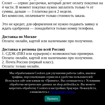
Сплит — сервис рассрочки, который делит оплату покупки на
4 части. В момент покупки нужно заплатить только ¼ от
суммы, дальше — 3 платежа раз в 2 недели.
Без комиссии, оплачиваете только стоимость заказа.
Это не кредит, для оформления не нужно подавать заявку и
ждать одобрения — понадобится только номер телефона.
Доставка по Москве
Оплата: онлайн, картой или наличными при получении.
Доставка в регионы (по всей России)
1. СДЭК (ПВЗ или курьером) с возможностью примерки.
Оплата: онлайн, картой или наличными при получении.
2. Почта России (первый класс).
Оплата: только онлайн.
Мы обрабатываем Cookies для улучшения работы сайта, анализа
Доставка в Беларусь и Казахстан
трафика, персонализации сервисов и удобства пользователей.
Оплата: только онлайн (банковской картой РФ).
Используя сайт или кликая на «Принять», Вы соглашаетесь с Условиями
обработки метрических данных на shop.atributika.ru. Вы можете
запретить обработку Cookies в настройках браузера. Пожалуйста,
Показать полностью
ознакомьтесь с
Политикой Cookie
.
Доставка
Принять
Минимальная стоимость товаров в заказе для доставки - 1