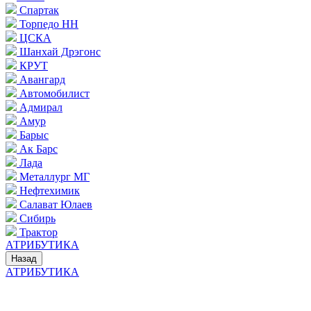
Спартак
Торпедо НН
ЦСКА
Шанхай Дрэгонс
КРУТ
Авангард
Автомобилист
Адмирал
Амур
Барыс
Ак Барс
Лада
Металлург МГ
Нефтехимик
Салават Юлаев
Сибирь
Трактор
АТРИБУТИКА
Назад
АТРИБУТИКА