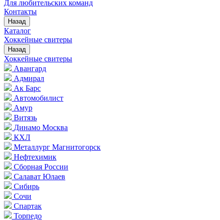
Для любительских команд
Контакты
Назад
Каталог
Хоккейные свитеры
Назад
Хоккейные свитеры
Авангард
Адмирал
Ак Барс
Автомобилист
Амур
Витязь
Динамо Москва
КХЛ
Металлург Магнитогорск
Нефтехимик
Сборная России
Салават Юлаев
Сибирь
Сочи
Спартак
Торпедо