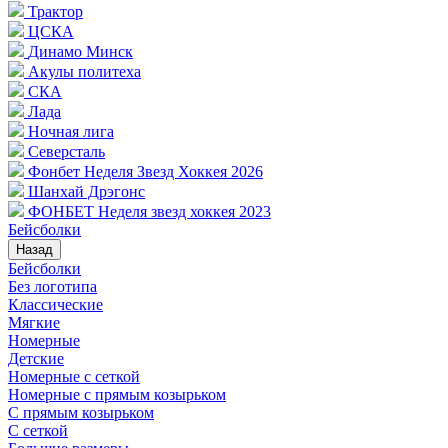
Трактор
ЦСКА
Динамо Минск
Акулы политеха
СКА
Лада
Ночная лига
Северсталь
Фонбет Неделя Звезд Хоккея 2026
Шанхай Дрэгонс
ФОНБЕТ Неделя звезд хоккея 2023
Бейсболки
Назад
Бейсболки
Без логотипа
Классические
Мягкие
Номерные
Детские
Номерные с сеткой
Номерные с прямым козырьком
С прямым козырьком
С сеткой