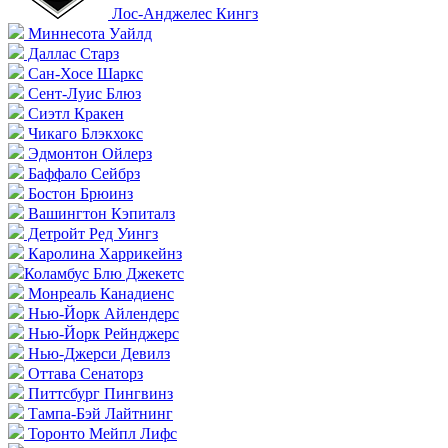
Лос-Анджелес Кингз
Миннесота Уайлд
Даллас Старз
Сан-Хосе Шаркс
Сент-Луис Блюз
Сиэтл Кракен
Чикаго Блэкхокс
Эдмонтон Ойлерз
Баффало Сейбрз
Бостон Брюинз
Вашингтон Кэпиталз
Детройт Ред Уингз
Каролина Харрикейнз
Коламбус Блю Джекетс
Монреаль Канадиенс
Нью-Йорк Айлендерс
Нью-Йорк Рейнджерс
Нью-Джерси Девилз
Оттава Сенаторз
Питтсбург Пингвинз
Тампа-Бэй Лайтнинг
Торонто Мейпл Лифс