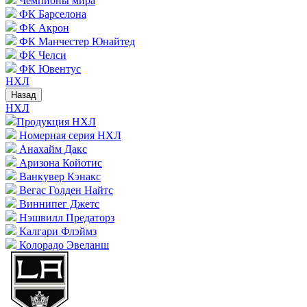
Чемпионы мира
ФК Барселона
ФК Акрон
ФК Манчестер Юнайтед
ФК Челси
ФК Ювентус
НХЛ
Назад
НХЛ
Продукция НХЛ
Номерная серия НХЛ
Анахайм Дакс
Аризона Койотис
Ванкувер Кэнакс
Вегас Голден Найтс
Виннипег Джетс
Нэшвилл Предаторз
Калгари Флэймз
Колорадо Эвеланш