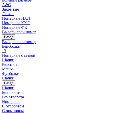
Большие размеры
A&C
Закрытые
Легкие
Номерные НХЛ
Номерные КХЛ
Номерные ФК
Выбери свой номер
Назад
Выбери свой номер
Бейсболки
13
Номерные с сеткой
Шапки
Рюкзаки
Мешки
Футболки
Шапки
Назад
Шапки
Без логотипа
Без отворота
Номерные
С отворотом
С помпоном