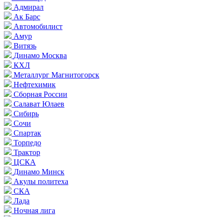
Адмирал
Ак Барс
Автомобилист
Амур
Витязь
Динамо Москва
КХЛ
Металлург Магнитогорск
Нефтехимик
Сборная России
Салават Юлаев
Сибирь
Сочи
Спартак
Торпедо
Трактор
ЦСКА
Динамо Минск
Акулы политеха
СКА
Лада
Ночная лига