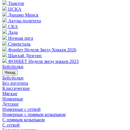
Трактор
ЦСКА
Динамо Минск
Акулы политеха
СКА
Лада
Ночная лига
Северсталь
Фонбет Неделя Звезд Хоккея 2026
Шанхай Дрэгонс
ФОНБЕТ Неделя звезд хоккея 2023
Бейсболки
Назад
Бейсболки
Без логотипа
Классические
Мягкие
Номерные
Детские
Номерные с сеткой
Номерные с прямым козырьком
С прямым козырьком
С сеткой