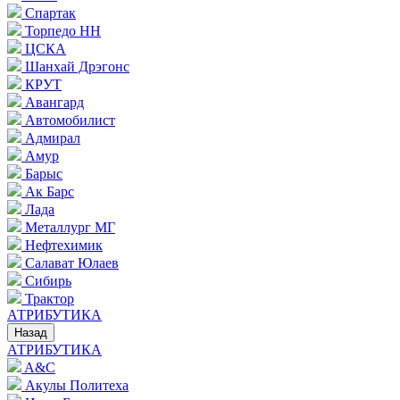
Спартак
Торпедо НН
ЦСКА
Шанхай Дрэгонс
КРУТ
Авангард
Автомобилист
Адмирал
Амур
Барыс
Ак Барс
Лада
Металлург МГ
Нефтехимик
Салават Юлаев
Сибирь
Трактор
АТРИБУТИКА
Назад
АТРИБУТИКА
A&C
Акулы Политеха