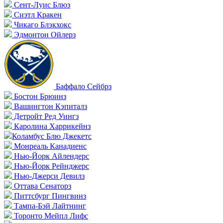
Сент-Луис Блюз
Сиэтл Кракен
Чикаго Блэкхокс
Эдмонтон Ойлерз
Баффало Сейбрз
Бостон Брюинз
Вашингтон Кэпиталз
Детройт Ред Уингз
Каролина Харрикейнз
Коламбус Блю Джекетс
Монреаль Канадиенс
Нью-Йорк Айлендерс
Нью-Йорк Рейнджерс
Нью-Джерси Девилз
Оттава Сенаторз
Питтсбург Пингвинз
Тампа-Бэй Лайтнинг
Торонто Мейпл Лифс