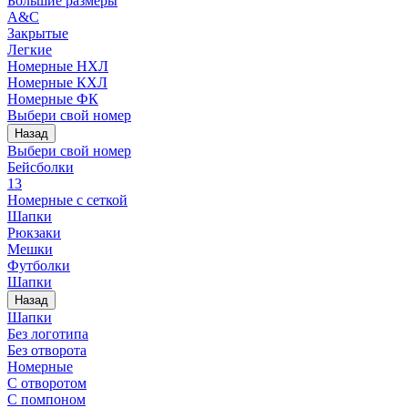
Большие размеры
A&C
Закрытые
Легкие
Номерные НХЛ
Номерные КХЛ
Номерные ФК
Выбери свой номер
Назад
Выбери свой номер
Бейсболки
13
Номерные с сеткой
Шапки
Рюкзаки
Мешки
Футболки
Шапки
Назад
Шапки
Без логотипа
Без отворота
Номерные
С отворотом
С помпоном