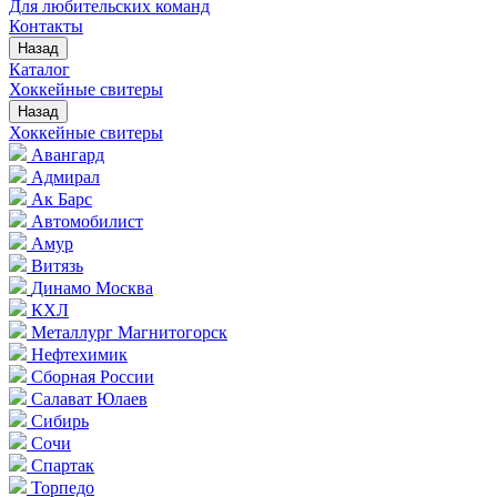
Для любительских команд
Контакты
Назад
Каталог
Хоккейные свитеры
Назад
Хоккейные свитеры
Авангард
Адмирал
Ак Барс
Автомобилист
Амур
Витязь
Динамо Москва
КХЛ
Металлург Магнитогорск
Нефтехимик
Сборная России
Салават Юлаев
Сибирь
Сочи
Спартак
Торпедо