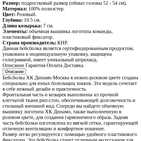
Размер:
подростковый размер (обхват головы 52 - 54 см).
Материал:
100% полиэстер.
Цвет:
Розовый.
Глубина:
10.5 см.
Длина козырька:
7 см.
Элементы:
объемная вышивка логотипа команды,
пластиковый фиксатор.
Страна производитель:
КНР.
Данная бейсболка является сертифицированным продуктом,
упакована в индивидуальную упаковку, защищена
голограммой, имеет уникальный штрихкод.
Описание
Гарантия
Оплата
Доставка
Описание
Бейсболка ХК Динамо Москва в нежно-розовом цвете создана
специально для юных болельщиц хоккея. Эта модель сочетает
в себе нежный дизайн и практичность.
Фронтальная часть и козырек выполнены из прочной
клетчатой ткани рип-стоп, обеспечивающей долговечность и
стильный внешний вид. Спереди вы найдете объемную
вышивку логотипа ХК Динамо, также выполненную в
розовом цвете, для создания гармоничного образа. Задняя
часть бейсболки изготовлена из мягкой сетки, гарантирующей
отличную вентиляцию и комфортное ношение.
Размер легко регулируется с помощью удобного пластикового
фиксатора. Эта бейсболка станет отличным аксессуаром для