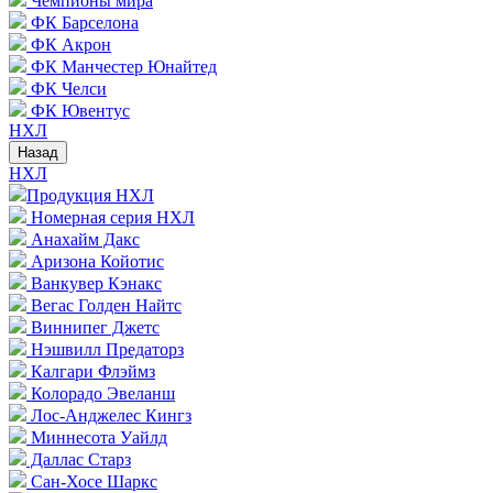
Чемпионы мира
ФК Барселона
ФК Акрон
ФК Манчестер Юнайтед
ФК Челси
ФК Ювентус
НХЛ
Назад
НХЛ
Продукция НХЛ
Номерная серия НХЛ
Анахайм Дакс
Аризона Койотис
Ванкувер Кэнакс
Вегас Голден Найтс
Виннипег Джетс
Нэшвилл Предаторз
Калгари Флэймз
Колорадо Эвеланш
Лос-Анджелес Кингз
Миннесота Уайлд
Даллас Старз
Сан-Хосе Шаркс