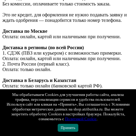
Без комиссии, оплачиваете только стоимость заказа.
Это не кредит, для оформления не нужно подавать заявку и
ждать одобрения — понадобится только номер телефона.
Доставка по Москве
Оплата: онлайн, картой или наличными при получении.
Доставка в регионы (по всей России)
1. СДЭК (ПВЗ или курьером) с возможностью примерки.
Оплата: онлайн, картой или наличными при получении.
2. Почта России (первый класс).
Оплата: только онлайн.
Доставка в Беларусь и Казахстан
Оплата: только онлайн (банковской картой РФ).
Мы обрабатываем Cookies для улучшения работы сайта, анализа
трафика, персонализации сервисов и удобства пользователей.
Показать полностью
Используя сайт или кликая на «Принять», Вы соглашаетесь с Условиями
Доставка
обработки метрических данных на shop.atributika.ru. Вы можете
запретить обработку Cookies в настройках браузера. Пожалуйста,
Минимальная стоимость товаров в заказе для доставки - 1
ознакомьтесь с
Политикой Cookie
.
000 рублей.
Заказы меньшей стоимостью можно забрать самовывозом в
Принять
магазине в Москве по адресу ул. Ленинская слобода 26 стр. 2