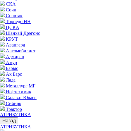
СКА
Сочи
Спартак
Торпедо НН
ЦСКА
Шанхай Дрэгонс
КРУТ
Авангард
Автомобилист
Адмирал
Амур
Барыс
Ак Барс
Лада
Металлург МГ
Нефтехимик
Салават Юлаев
Сибирь
Трактор
АТРИБУТИКА
Назад
АТРИБУТИКА