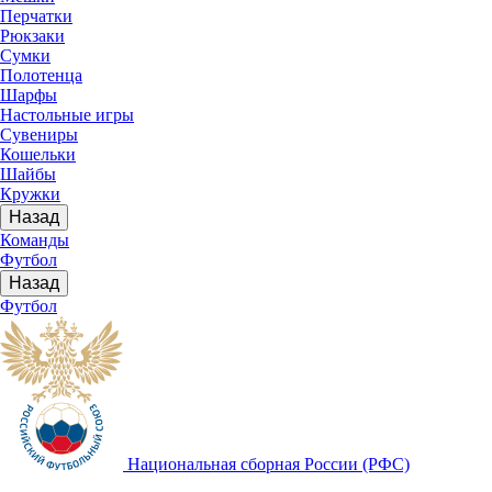
Перчатки
Рюкзаки
Сумки
Полотенца
Шарфы
Настольные игры
Сувениры
Кошельки
Шайбы
Кружки
Назад
Команды
Футбол
Назад
Футбол
Национальная сборная России (РФС)