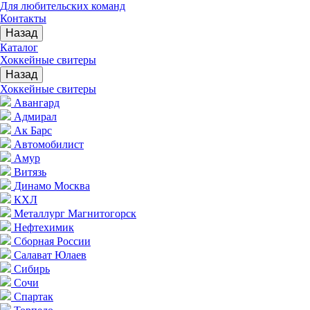
Для любительских команд
Контакты
Назад
Каталог
Хоккейные свитеры
Назад
Хоккейные свитеры
Авангард
Адмирал
Ак Барс
Автомобилист
Амур
Витязь
Динамо Москва
КХЛ
Металлург Магнитогорск
Нефтехимик
Сборная России
Салават Юлаев
Сибирь
Сочи
Спартак