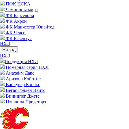
ПФК ЦСКА
Чемпионы мира
ФК Барселона
ФК Акрон
ФК Манчестер Юнайтед
ФК Челси
ФК Ювентус
НХЛ
Назад
НХЛ
Продукция НХЛ
Номерная серия НХЛ
Анахайм Дакс
Аризона Койотис
Ванкувер Кэнакс
Вегас Голден Найтс
Виннипег Джетс
Нэшвилл Предаторз