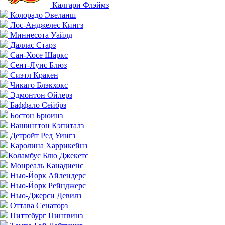
Калгари Флэймз
Колорадо Эвеланш
Лос-Анджелес Кингз
Миннесота Уайлд
Даллас Старз
Сан-Хосе Шаркс
Сент-Луис Блюз
Сиэтл Кракен
Чикаго Блэкхокс
Эдмонтон Ойлерз
Баффало Сейбрз
Бостон Брюинз
Вашингтон Кэпиталз
Детройт Ред Уингз
Каролина Харрикейнз
Коламбус Блю Джекетс
Монреаль Канадиенс
Нью-Йорк Айлендерс
Нью-Йорк Рейнджерс
Нью-Джерси Девилз
Оттава Сенаторз
Питтсбург Пингвинз