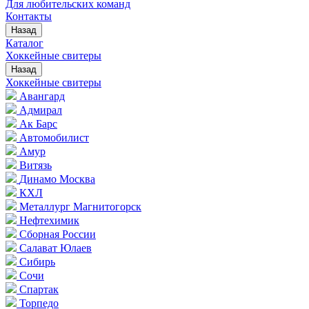
Для любительских команд
Контакты
Назад
Каталог
Хоккейные свитеры
Назад
Хоккейные свитеры
Авангард
Адмирал
Ак Барс
Автомобилист
Амур
Витязь
Динамо Москва
КХЛ
Металлург Магнитогорск
Нефтехимик
Сборная России
Салават Юлаев
Сибирь
Сочи
Спартак
Торпедо