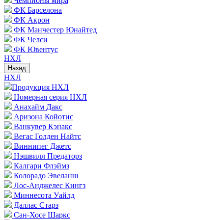
Чемпионы мира
ФК Барселона
ФК Акрон
ФК Манчестер Юнайтед
ФК Челси
ФК Ювентус
НХЛ
Назад
НХЛ
Продукция НХЛ
Номерная серия НХЛ
Анахайм Дакс
Аризона Койотис
Ванкувер Кэнакс
Вегас Голден Найтс
Виннипег Джетс
Нэшвилл Предаторз
Калгари Флэймз
Колорадо Эвеланш
Лос-Анджелес Кингз
Миннесота Уайлд
Даллас Старз
Сан-Хосе Шаркс