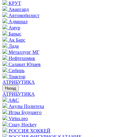
КРУТ
Авангард
Автомобилист
Адмирал
Амур
Барыс
Ак Барс
Лада
Металлург МГ
Нефтехимик
Салават Юлаев
Сибирь
Трактор
АТРИБУТИКА
Назад
АТРИБУТИКА
A&C
Акулы Политеха
Игры Будущего
Virtus.pro
Crazy Hockey
РОССИЯ ХОККЕЙ
РОССИЯ ФИГУРНОЕ КАТАНИЕ