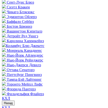
Сент-Луис Блюз
Сиэтл Кракен
Чикаго Блэкхокс
Эдмонтон Ойлерз
Баффало Сейбрз
Бостон Брюинз
Вашингтон Кэпиталз
Детройт Ред Уингз
Каролина Харрикейнз
Коламбус Блю Джекетс
Монреаль Канадиенс
Нью-Йорк Айлендерс
Нью-Йорк Рейнджерс
Нью-Джерси Девилз
Оттава Сенаторз
Питтсбург Пингвинз
Тампа-Бэй Лайтнинг
Торонто Мейпл Лифс
Флорида Пантерз
Филадельфия Флайерз
КХЛ
Назад
КХЛ