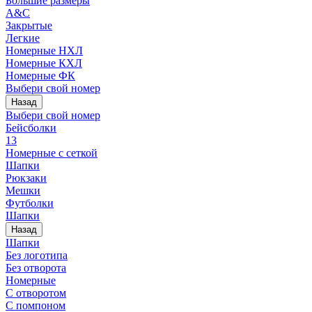
Большие размеры
A&C
Закрытые
Легкие
Номерные НХЛ
Номерные КХЛ
Номерные ФК
Выбери свой номер
Назад
Выбери свой номер
Бейсболки
13
Номерные с сеткой
Шапки
Рюкзаки
Мешки
Футболки
Шапки
Назад
Шапки
Без логотипа
Без отворота
Номерные
С отворотом
С помпоном