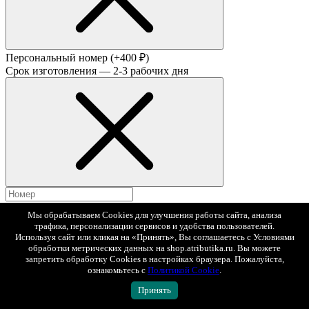
Персональный номер
(+400 ₽)
Срок изготовления — 2-3 рабочих дня
Мы обрабатываем Cookies для улучшения работы сайта, анализа
Создай свое индивидуальное нанесение! Нанесение номера
трафика, персонализации сервисов и удобства пользователей.
осуществляется на профессиональной вышивальной машине.
Используя сайт или кликая на «Принять», Вы соглашаетесь с Условиями
Обращаем ваше внимание, что товар с персонализацией
обработки метрических данных на shop.atributika.ru. Вы можете
обмену/возврату не подлежит. (ст. 26.1 п.4 закона "О защите
запретить обработку Cookies в настройках браузера. Пожалуйста,
прав потребителей”).
ознакомьтесь с
Политикой Cookie
.
Принять
ПРИМЕРИТЬ НА бейсболку
2 690 ₽