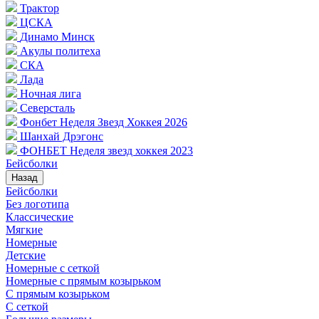
Трактор
ЦСКА
Динамо Минск
Акулы политеха
СКА
Лада
Ночная лига
Северсталь
Фонбет Неделя Звезд Хоккея 2026
Шанхай Дрэгонс
ФОНБЕТ Неделя звезд хоккея 2023
Бейсболки
Назад
Бейсболки
Без логотипа
Классические
Мягкие
Номерные
Детские
Номерные с сеткой
Номерные с прямым козырьком
С прямым козырьком
С сеткой