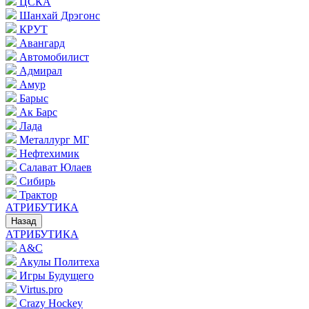
ЦСКА
Шанхай Дрэгонс
КРУТ
Авангард
Автомобилист
Адмирал
Амур
Барыс
Ак Барс
Лада
Металлург МГ
Нефтехимик
Салават Юлаев
Сибирь
Трактор
АТРИБУТИКА
Назад
АТРИБУТИКА
A&C
Акулы Политеха
Игры Будущего
Virtus.pro
Crazy Hockey