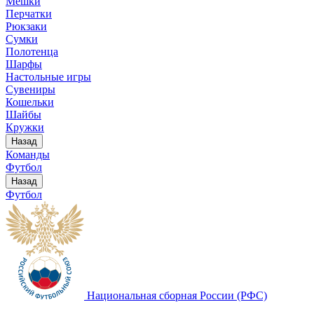
Мешки
Перчатки
Рюкзаки
Сумки
Полотенца
Шарфы
Настольные игры
Сувениры
Кошельки
Шайбы
Кружки
Назад
Команды
Футбол
Назад
Футбол
Национальная сборная России (РФС)