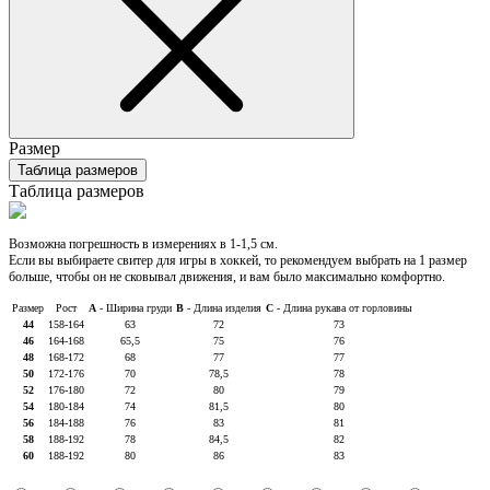
Размер
Таблица размеров
Таблица размеров
Возможна погрешность в измерениях в 1-1,5 см.
Если вы выбираете свитер для игры в хоккей, то рекомендуем выбрать на 1 размер
больше, чтобы он не сковывал движения, и вам было максимально комфортно.
Размер
Рост
A
- Ширина груди
B
- Длина изделия
C
- Длина рукава от горловины
44
158-164
63
72
73
46
164-168
65,5
75
76
48
168-172
68
77
77
50
172-176
70
78,5
78
52
176-180
72
80
79
54
180-184
74
81,5
80
56
184-188
76
83
81
58
188-192
78
84,5
82
60
188-192
80
86
83