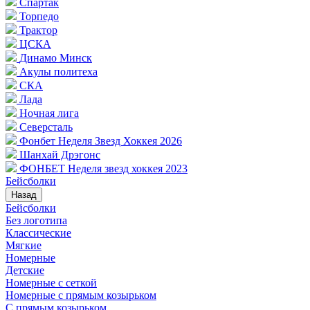
Спартак
Торпедо
Трактор
ЦСКА
Динамо Минск
Акулы политеха
СКА
Лада
Ночная лига
Северсталь
Фонбет Неделя Звезд Хоккея 2026
Шанхай Дрэгонс
ФОНБЕТ Неделя звезд хоккея 2023
Бейсболки
Назад
Бейсболки
Без логотипа
Классические
Мягкие
Номерные
Детские
Номерные с сеткой
Номерные с прямым козырьком
С прямым козырьком