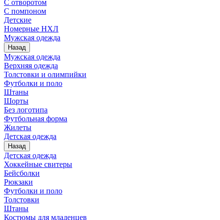
С отворотом
С помпоном
Детские
Номерные НХЛ
Мужская одежда
Назад
Мужская одежда
Верхняя одежда
Толстовки и олимпийки
Футболки и поло
Штаны
Шорты
Без логотипа
Футбольная форма
Жилеты
Детская одежда
Назад
Детская одежда
Хоккейные свитеры
Бейсболки
Рюкзаки
Футболки и поло
Толстовки
Штаны
Костюмы для младенцев