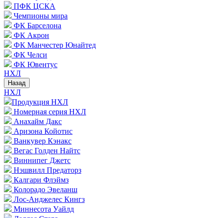
ПФК ЦСКА
Чемпионы мира
ФК Барселона
ФК Акрон
ФК Манчестер Юнайтед
ФК Челси
ФК Ювентус
НХЛ
Назад
НХЛ
Продукция НХЛ
Номерная серия НХЛ
Анахайм Дакс
Аризона Койотис
Ванкувер Кэнакс
Вегас Голден Найтс
Виннипег Джетс
Нэшвилл Предаторз
Калгари Флэймз
Колорадо Эвеланш
Лос-Анджелес Кингз
Миннесота Уайлд