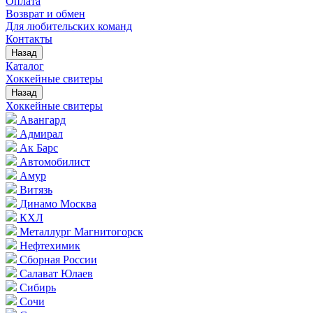
Оплата
Возврат и обмен
Для любительских команд
Контакты
Назад
Каталог
Хоккейные свитеры
Назад
Хоккейные свитеры
Авангард
Адмирал
Ак Барс
Автомобилист
Амур
Витязь
Динамо Москва
КХЛ
Металлург Магнитогорск
Нефтехимик
Сборная России
Салават Юлаев
Сибирь
Сочи