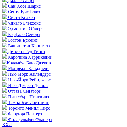
Даллас Старз
Сан-Хосе Шаркс
Сент-Луис Блюз
Сиэтл Кракен
Чикаго Блэкхокс
Эдмонтон Ойлерз
Баффало Сейбрз
Бостон Брюинз
Вашингтон Кэпиталз
Детройт Ред Уингз
Каролина Харрикейнз
Коламбус Блю Джекетс
Монреаль Канадиенс
Нью-Йорк Айлендерс
Нью-Йорк Рейнджерс
Нью-Джерси Девилз
Оттава Сенаторз
Питтсбург Пингвинз
Тампа-Бэй Лайтнинг
Торонто Мейпл Лифс
Флорида Пантерз
Филадельфия Флайерз
КХЛ