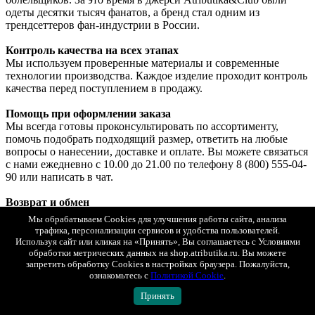
одеты десятки тысяч фанатов, а бренд стал одним из
трендсеттеров фан-индустрии в России.
Контроль качества на всех этапах
Мы используем проверенные материалы и современные
технологии производства. Каждое изделие проходит контроль
качества перед поступлением в продажу.
Помощь при оформлении заказа
Мы всегда готовы проконсультировать по ассортименту,
помочь подобрать подходящий размер, ответить на любые
вопросы о нанесении, доставке и оплате. Вы можете связаться
с нами ежедневно с 10.00 до 21.00 по телефону 8 (800) 555-04-
90 или написать в чат.
Возврат и обмен
Если товар вам не подошел или возникли какие-либо
Мы обрабатываем Cookies для улучшения работы сайта, анализа
проблемы, вы можете оформить возврат или обмен в
трафика, персонализации сервисов и удобства пользователей.
соответствии с действующим законодательством РФ. Мы
Используя сайт или кликая на «Принять», Вы соглашаетесь с Условиями
ориентированы на комфорт покупателей и всегда готовы
обработки метрических данных на shop.atributika.ru. Вы можете
помочь в решении вопроса.
запретить обработку Cookies в настройках браузера. Пожалуйста,
ознакомьтесь с
Политикой Cookie
.
Подробные условия возврата и обмена вы можете посмотреть
на странице
«Возврат и обмен»
.
Принять
Показать полностью