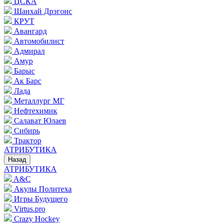
ЦСКА
Шанхай Дрэгонс
КРУТ
Авангард
Автомобилист
Адмирал
Амур
Барыс
Ак Барс
Лада
Металлург МГ
Нефтехимик
Салават Юлаев
Сибирь
Трактор
АТРИБУТИКА
Назад
АТРИБУТИКА
A&C
Акулы Политеха
Игры Будущего
Virtus.pro
Crazy Hockey