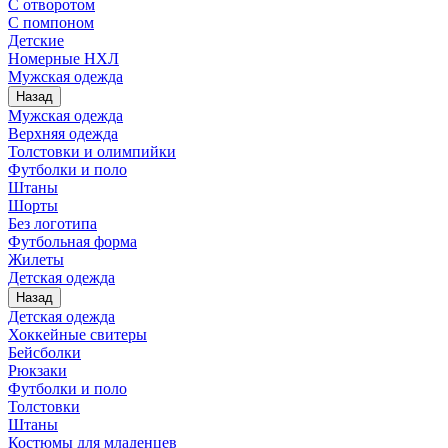
С отворотом
С помпоном
Детские
Номерные НХЛ
Мужская одежда
Назад
Мужская одежда
Верхняя одежда
Толстовки и олимпийки
Футболки и поло
Штаны
Шорты
Без логотипа
Футбольная форма
Жилеты
Детская одежда
Назад
Детская одежда
Хоккейные свитеры
Бейсболки
Рюкзаки
Футболки и поло
Толстовки
Штаны
Костюмы для младенцев