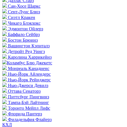
Даллас Старз
Сан-Хосе Шаркс
Сент-Луис Блюз
Сиэтл Кракен
Чикаго Блэкхокс
Эдмонтон Ойлерз
Баффало Сейбрз
Бостон Брюинз
Вашингтон Кэпиталз
Детройт Ред Уингз
Каролина Харрикейнз
Коламбус Блю Джекетс
Монреаль Канадиенс
Нью-Йорк Айлендерс
Нью-Йорк Рейнджерс
Нью-Джерси Девилз
Оттава Сенаторз
Питтсбург Пингвинз
Тампа-Бэй Лайтнинг
Торонто Мейпл Лифс
Флорида Пантерз
Филадельфия Флайерз
КХЛ