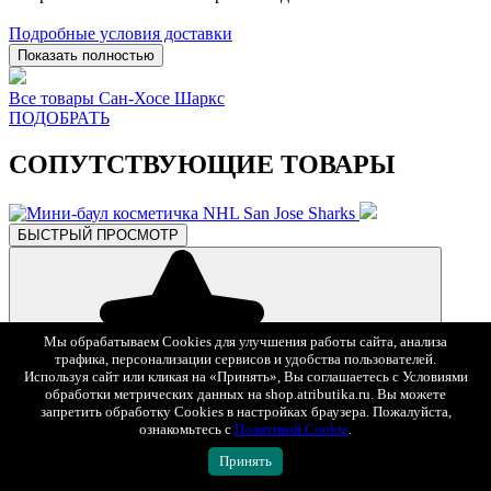
Подробные условия доставки
Показать полностью
Все товары Сан-Хосе Шаркс
ПОДОБРАТЬ
СОПУТСТВУЮЩИЕ ТОВАРЫ
БЫСТРЫЙ ПРОСМОТР
Мы обрабатываем Cookies для улучшения работы сайта, анализа
трафика, персонализации сервисов и удобства пользователей.
Используя сайт или кликая на «Принять», Вы соглашаетесь с Условиями
обработки метрических данных на shop.atributika.ru. Вы можете
В избранное
запретить обработку Cookies в настройках браузера. Пожалуйста,
ознакомьтесь с
Политикой Cookie
.
1 245 ₽
2 490 ₽
-50%
Принять
Мини-баул косметичка NHL San Jose Sharks