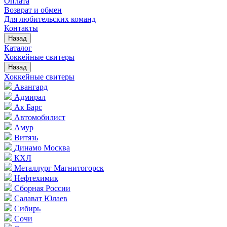
Оплата
Возврат и обмен
Для любительских команд
Контакты
Назад
Каталог
Хоккейные свитеры
Назад
Хоккейные свитеры
Авангард
Адмирал
Ак Барс
Автомобилист
Амур
Витязь
Динамо Москва
КХЛ
Металлург Магнитогорск
Нефтехимик
Сборная России
Салават Юлаев
Сибирь
Сочи