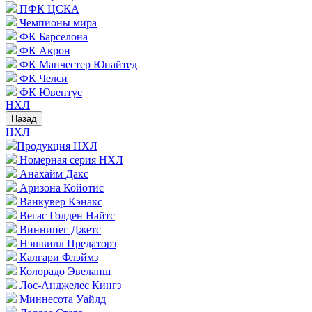
ПФК ЦСКА
Чемпионы мира
ФК Барселона
ФК Акрон
ФК Манчестер Юнайтед
ФК Челси
ФК Ювентус
НХЛ
Назад
НХЛ
Продукция НХЛ
Номерная серия НХЛ
Анахайм Дакс
Аризона Койотис
Ванкувер Кэнакс
Вегас Голден Найтс
Виннипег Джетс
Нэшвилл Предаторз
Калгари Флэймз
Колорадо Эвеланш
Лос-Анджелес Кингз
Миннесота Уайлд