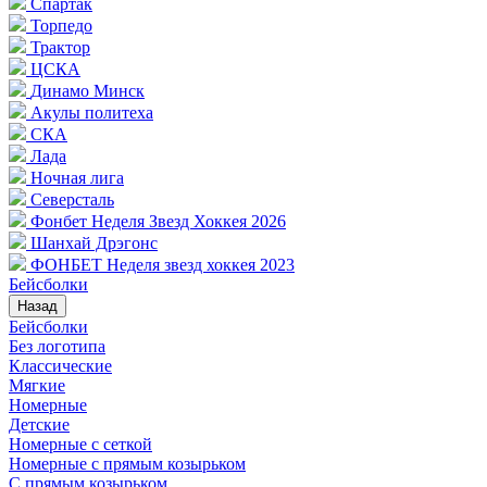
Спартак
Торпедо
Трактор
ЦСКА
Динамо Минск
Акулы политеха
СКА
Лада
Ночная лига
Северсталь
Фонбет Неделя Звезд Хоккея 2026
Шанхай Дрэгонс
ФОНБЕТ Неделя звезд хоккея 2023
Бейсболки
Назад
Бейсболки
Без логотипа
Классические
Мягкие
Номерные
Детские
Номерные с сеткой
Номерные с прямым козырьком
С прямым козырьком