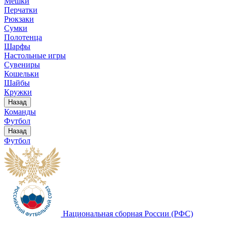
Мешки
Перчатки
Рюкзаки
Сумки
Полотенца
Шарфы
Настольные игры
Сувениры
Кошельки
Шайбы
Кружки
Назад
Команды
Футбол
Назад
Футбол
Национальная сборная России (РФС)