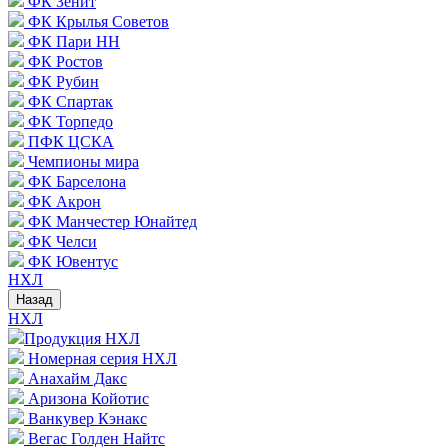
ФК Зенит
ФК Крылья Советов
ФК Пари НН
ФК Ростов
ФК Рубин
ФК Спартак
ФК Торпедо
ПФК ЦСКА
Чемпионы мира
ФК Барселона
ФК Акрон
ФК Манчестер Юнайтед
ФК Челси
ФК Ювентус
НХЛ
Назад
НХЛ
Продукция НХЛ
Номерная серия НХЛ
Анахайм Дакс
Аризона Койотис
Ванкувер Кэнакс
Вегас Голден Найтс