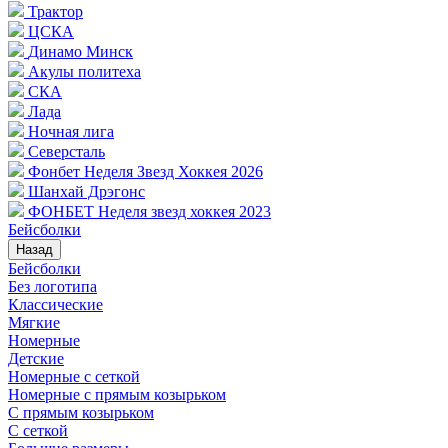
Трактор
ЦСКА
Динамо Минск
Акулы политеха
СКА
Лада
Ночная лига
Северсталь
Фонбет Неделя Звезд Хоккея 2026
Шанхай Дрэгонс
ФОНБЕТ Неделя звезд хоккея 2023
Бейсболки
Назад
Бейсболки
Без логотипа
Классические
Мягкие
Номерные
Детские
Номерные с сеткой
Номерные с прямым козырьком
С прямым козырьком
С сеткой