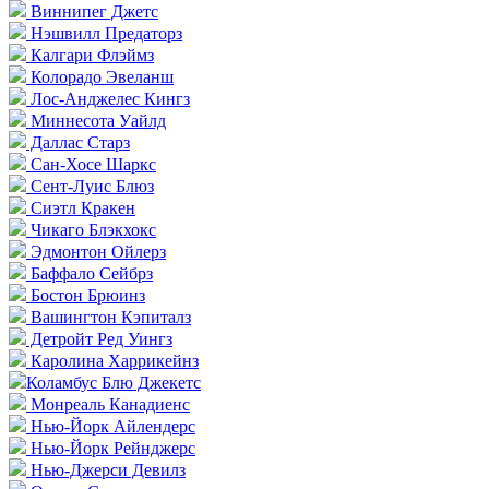
Виннипег Джетс
Нэшвилл Предаторз
Калгари Флэймз
Колорадо Эвеланш
Лос-Анджелес Кингз
Миннесота Уайлд
Даллас Старз
Сан-Хосе Шаркс
Сент-Луис Блюз
Сиэтл Кракен
Чикаго Блэкхокс
Эдмонтон Ойлерз
Баффало Сейбрз
Бостон Брюинз
Вашингтон Кэпиталз
Детройт Ред Уингз
Каролина Харрикейнз
Коламбус Блю Джекетс
Монреаль Канадиенс
Нью-Йорк Айлендерс
Нью-Йорк Рейнджерс
Нью-Джерси Девилз