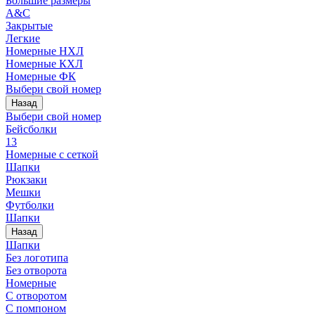
Большие размеры
A&C
Закрытые
Легкие
Номерные НХЛ
Номерные КХЛ
Номерные ФК
Выбери свой номер
Назад
Выбери свой номер
Бейсболки
13
Номерные с сеткой
Шапки
Рюкзаки
Мешки
Футболки
Шапки
Назад
Шапки
Без логотипа
Без отворота
Номерные
С отворотом
С помпоном