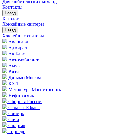
Для любительских команд
Контакты
Назад
Каталог
Хоккейные свитеры
Назад
Хоккейные свитеры
Авангард
Адмирал
Ак Барс
Автомобилист
Амур
Витязь
Динамо Москва
КХЛ
Металлург Магнитогорск
Нефтехимик
Сборная России
Салават Юлаев
Сибирь
Сочи
Спартак
Торпедо