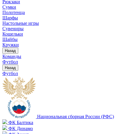
Рюкзаки
Сумки
Полотенца
Шарфы
Настольные игры
Сувениры
Кошельки
Шайбы
Кружки
Назад
Команды
Футбол
Назад
Футбол
Национальная сборная России (РФС)
ФК Балтика
ФК Динамо