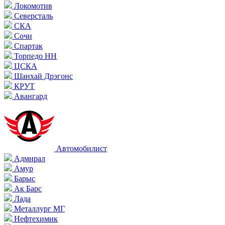
Локомотив
Северсталь
СКА
Сочи
Спартак
Торпедо НН
ЦСКА
Шанхай Дрэгонс
КРУТ
Авангард
Автомобилист
Адмирал
Амур
Барыс
Ак Барс
Лада
Металлург МГ
Нефтехимик