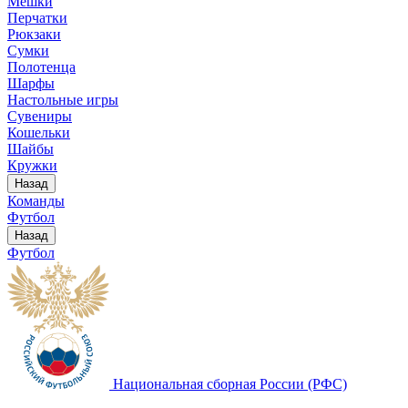
Мешки
Перчатки
Рюкзаки
Сумки
Полотенца
Шарфы
Настольные игры
Сувениры
Кошельки
Шайбы
Кружки
Назад
Команды
Футбол
Назад
Футбол
Национальная сборная России (РФС)