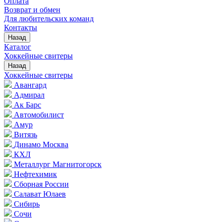
Оплата
Возврат и обмен
Для любительских команд
Контакты
Назад
Каталог
Хоккейные свитеры
Назад
Хоккейные свитеры
Авангард
Адмирал
Ак Барс
Автомобилист
Амур
Витязь
Динамо Москва
КХЛ
Металлург Магнитогорск
Нефтехимик
Сборная России
Салават Юлаев
Сибирь
Сочи