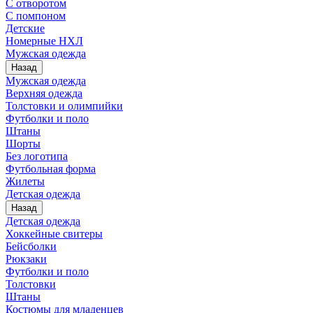
С отворотом
С помпоном
Детские
Номерные НХЛ
Мужская одежда
Назад
Мужская одежда
Верхняя одежда
Толстовки и олимпийки
Футболки и поло
Штаны
Шорты
Без логотипа
Футбольная форма
Жилеты
Детская одежда
Назад
Детская одежда
Хоккейные свитеры
Бейсболки
Рюкзаки
Футболки и поло
Толстовки
Штаны
Костюмы для младенцев