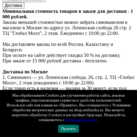
Доставка
Минимальная стоимость товаров в заказе для доставки - 1
000 рублей.
Заказы меньшей стоимостью можно забрать самовывозом в
магазине в Москве по адресу ул. Ленинская слобода 26 стр. 2
ТЦ "Глобал Молл", 2 этаж. Ежедневно с 10:00 до 22:00.
Мы доставляем заказы по всей России, Казахстану и
Беларуси.
При оплате на сайте действует скидка 50 % на доставку.
При заказе от 15 000 рублей доставка - бесплатно.
Доставка по Москве
1. Самовывоз — ул. Ленинская слобода, 26, стр. 2, ТЦ «Глобал
Молл», 2 этаж (ежедневно с 10:00 до 22:00).
Если товар есть в наличии — выдача за 30 минут, если под
заказ — до 2х рабочих дней.
Мы обрабатываем Cookies для улучшения работы сайта, анализа
Бесплатно. Возможна примерка.
трафика, персонализации сервисов и удобства пользователей.
Оплата: онлайн, картой или наличными при получении.
Используя сайт или кликая на «Принять», Вы соглашаетесь с Условиями
2. Курьерская доставка «Интеграл» с возможностью
обработки метрических данных на shop.atributika.ru. Вы можете
запретить обработку Cookies в настройках браузера. Пожалуйста,
примерки.
ознакомьтесь с
Политикой Cookie
.
Стоимость доставки при онлайн-оплате — 250 ₽.
Стоимость доставки при оплате при получении — 500 ₽.
Принять
3. СДЭК (самовывоз из ПВЗ) с возможностью примерки.