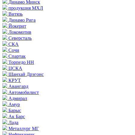
Динамо Минск
продукция МХЛ
Витязь
Динамо Рига
Йокерит
Локомотив
Северсталь
СКА
Сочи
Спартак
Торпедо НН
ЦСКА
Шанхай Дрэгонс
КРУТ
Авангард
Автомобилист
Адмирал
Амур
Барыс
Ак Барс
Лада
Металлург МГ
Нефтехимик