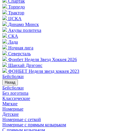
Спартак
Торпедо
Трактор
ЦСКА
Динамо Минск
Акулы политеха
СКА
Лада
Ночная лига
Северсталь
Фонбет Неделя Звезд Хоккея 2026
Шанхай Дрэгонс
ФОНБЕТ Неделя звезд хоккея 2023
Бейсболки
Назад
Бейсболки
Без логотипа
Классические
Мягкие
Номерные
Детские
Номерные с сеткой
Номерные с прямым козырьком
С прямым козырьком