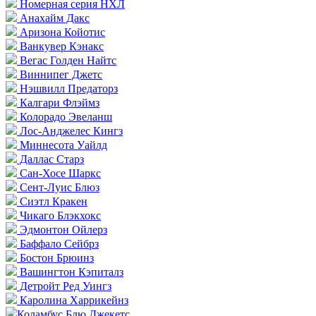
Номерная серия НХЛ
Анахайм Дакс
Аризона Койотис
Ванкувер Кэнакс
Вегас Голден Найтс
Виннипег Джетс
Нэшвилл Предаторз
Калгари Флэймз
Колорадо Эвеланш
Лос-Анджелес Кингз
Миннесота Уайлд
Даллас Старз
Сан-Хосе Шаркс
Сент-Луис Блюз
Сиэтл Кракен
Чикаго Блэкхокс
Эдмонтон Ойлерз
Баффало Сейбрз
Бостон Брюинз
Вашингтон Кэпиталз
Детройт Ред Уингз
Каролина Харрикейнз
Коламбус Блю Джекетс