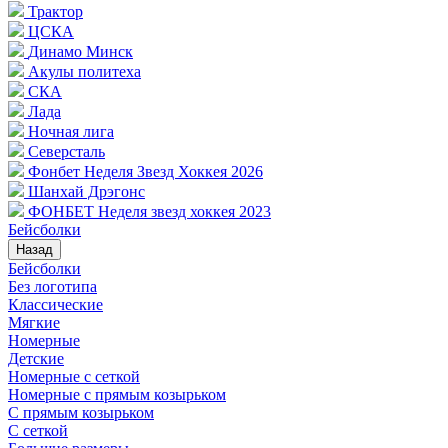
Трактор
ЦСКА
Динамо Минск
Акулы политеха
СКА
Лада
Ночная лига
Северсталь
Фонбет Неделя Звезд Хоккея 2026
Шанхай Дрэгонс
ФОНБЕТ Неделя звезд хоккея 2023
Бейсболки
Назад
Бейсболки
Без логотипа
Классические
Мягкие
Номерные
Детские
Номерные с сеткой
Номерные с прямым козырьком
С прямым козырьком
С сеткой