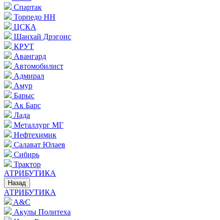
Спартак
Торпедо НН
ЦСКА
Шанхай Дрэгонс
КРУТ
Авангард
Автомобилист
Адмирал
Амур
Барыс
Ак Барс
Лада
Металлург МГ
Нефтехимик
Салават Юлаев
Сибирь
Трактор
АТРИБУТИКА
Назад
АТРИБУТИКА
A&C
Акулы Политеха