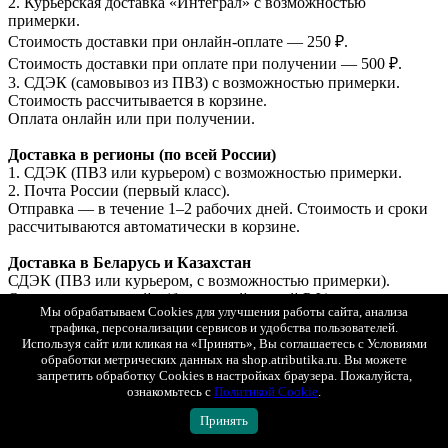
2. Курьерская доставка «Интеграл» с возможностью
примерки.
Стоимость доставки при онлайн-оплате — 250 ₽.
Стоимость доставки при оплате при получении — 500 ₽.
3. СДЭК (самовывоз из ПВЗ) с возможностью примерки.
Стоимость рассчитывается в корзине.
Оплата онлайн или при получении.
Доставка в регионы (по всей России)
1. СДЭК (ПВЗ или курьером) с возможностью примерки.
2. Почта России (первый класс).
Отправка — в течение 1–2 рабочих дней. Стоимость и сроки
рассчитываются автоматически в корзине.
Доставка в Беларусь и Казахстан
СДЭК (ПВЗ или курьером, с возможностью примерки).
Оплата только онлайн (банковской картой РФ).
Мы обрабатываем Cookies для улучшения работы сайта, анализа
Отправка — в течение 1–2 рабочих дней.
трафика, персонализации сервисов и удобства пользователей.
Используя сайт или кликая на «Принять», Вы соглашаетесь с Условиями
Подробные условия доставки
обработки метрических данных на shop.atributika.ru. Вы можете
Показать полностью
запретить обработку Cookies в настройках браузера. Пожалуйста,
ознакомьтесь с
Политикой Cookie
.
Все товары Шанхай Дрэгонс
Принять
ПОДОБРАТЬ