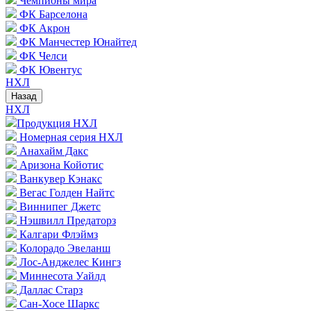
Чемпионы мира
ФК Барселона
ФК Акрон
ФК Манчестер Юнайтед
ФК Челси
ФК Ювентус
НХЛ
Назад
НХЛ
Продукция НХЛ
Номерная серия НХЛ
Анахайм Дакс
Аризона Койотис
Ванкувер Кэнакс
Вегас Голден Найтс
Виннипег Джетс
Нэшвилл Предаторз
Калгари Флэймз
Колорадо Эвеланш
Лос-Анджелес Кингз
Миннесота Уайлд
Даллас Старз
Сан-Хосе Шаркс