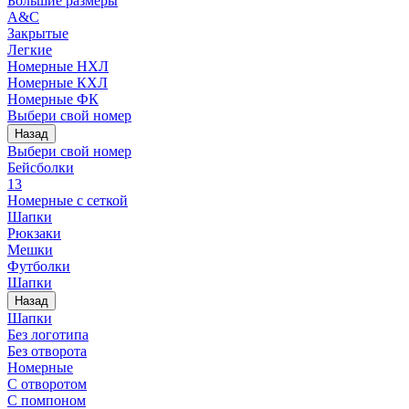
Большие размеры
A&C
Закрытые
Легкие
Номерные НХЛ
Номерные КХЛ
Номерные ФК
Выбери свой номер
Назад
Выбери свой номер
Бейсболки
13
Номерные с сеткой
Шапки
Рюкзаки
Мешки
Футболки
Шапки
Назад
Шапки
Без логотипа
Без отворота
Номерные
С отворотом
С помпоном