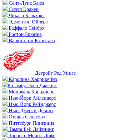
Сент-Луис Блюз
Сиэтл Кракен
Чикаго Блэкхокс
Эдмонтон Ойлерз
Баффало Сейбрз
Бостон Брюинз
Вашингтон Кэпиталз
Детройт Ред Уингз
Каролина Харрикейнз
Коламбус Блю Джекетс
Монреаль Канадиенс
Нью-Йорк Айлендерс
Нью-Йорк Рейнджерс
Нью-Джерси Девилз
Оттава Сенаторз
Питтсбург Пингвинз
Тампа-Бэй Лайтнинг
Торонто Мейпл Лифс