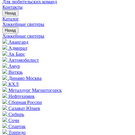
Для любительских команд
Контакты
Назад
Каталог
Хоккейные свитеры
Назад
Хоккейные свитеры
Авангард
Адмирал
Ак Барс
Автомобилист
Амур
Витязь
Динамо Москва
КХЛ
Металлург Магнитогорск
Нефтехимик
Сборная России
Салават Юлаев
Сибирь
Сочи
Спартак
Торпедо