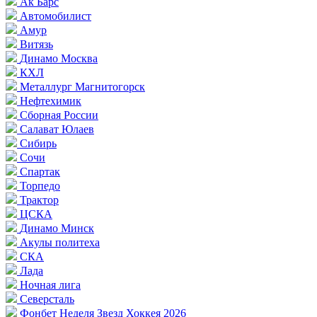
Ак Барс
Автомобилист
Амур
Витязь
Динамо Москва
КХЛ
Металлург Магнитогорск
Нефтехимик
Сборная России
Салават Юлаев
Сибирь
Сочи
Спартак
Торпедо
Трактор
ЦСКА
Динамо Минск
Акулы политеха
СКА
Лада
Ночная лига
Северсталь
Фонбет Неделя Звезд Хоккея 2026