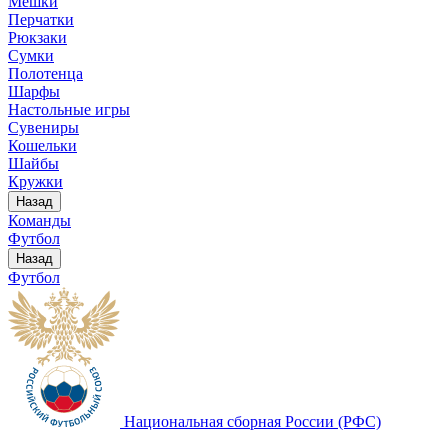
Мешки
Перчатки
Рюкзаки
Сумки
Полотенца
Шарфы
Настольные игры
Сувениры
Кошельки
Шайбы
Кружки
Назад
Команды
Футбол
Назад
Футбол
Национальная сборная России (РФС)