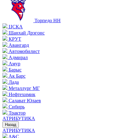
Торпедо НН
ЦСКА
Шанхай Дрэгонс
КРУТ
Авангард
Автомобилист
Адмирал
Амур
Барыс
Ак Барс
Лада
Металлург МГ
Нефтехимик
Салават Юлаев
Сибирь
Трактор
АТРИБУТИКА
Назад
АТРИБУТИКА
A&C