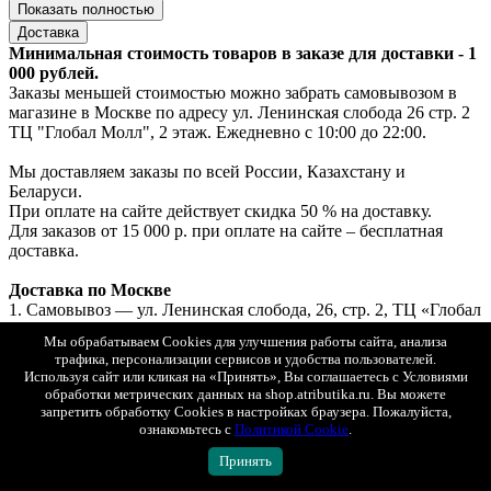
Показать полностью
Доставка
Минимальная стоимость товаров в заказе для доставки - 1
000 рублей.
Заказы меньшей стоимостью можно забрать самовывозом в
магазине в Москве по адресу ул. Ленинская слобода 26 стр. 2
ТЦ "Глобал Молл", 2 этаж. Ежедневно с 10:00 до 22:00.
Мы доставляем заказы по всей России, Казахстану и
Беларуси.
При оплате на сайте действует скидка 50 % на доставку.
Для заказов от 15 000 р. при оплате на сайте – бесплатная
доставка.
Доставка по Москве
1. Самовывоз — ул. Ленинская слобода, 26, стр. 2, ТЦ «Глобал
Молл», 2 этаж (ежедневно с 10:00 до 22:00).
Мы обрабатываем Cookies для улучшения работы сайта, анализа
Если товар есть в наличии — выдача за 30 минут, если под
трафика, персонализации сервисов и удобства пользователей.
заказ — до 2х рабочих дней.
Используя сайт или кликая на «Принять», Вы соглашаетесь с Условиями
Бесплатно. Возможна примерка.
обработки метрических данных на shop.atributika.ru. Вы можете
Оплата: онлайн, картой или наличными при получении.
запретить обработку Cookies в настройках браузера. Пожалуйста,
2. Курьерская доставка «Интеграл» с возможностью
ознакомьтесь с
Политикой Cookie
.
примерки.
Принять
Стоимость доставки при онлайн-оплате — 250 ₽.