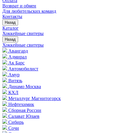
Оплата
Возврат и обмен
Для любительских команд
Контакты
Назад
Каталог
Хоккейные свитеры
Назад
Хоккейные свитеры
Авангард
Адмирал
Ак Барс
Автомобилист
Амур
Витязь
Динамо Москва
КХЛ
Металлург Магнитогорск
Нефтехимик
Сборная России
Салават Юлаев
Сибирь
Сочи