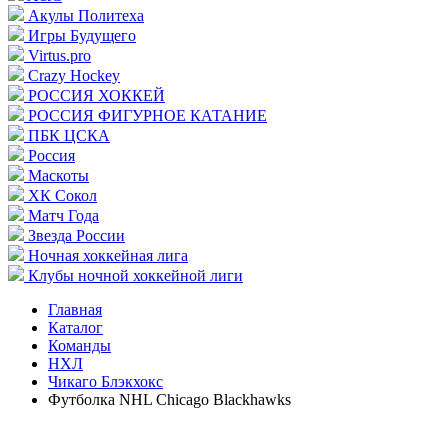
Акулы Политеха
Игры Будущего
Virtus.pro
Crazy Hockey
РОССИЯ ХОККЕЙ
РОССИЯ ФИГУРНОЕ КАТАНИЕ
ПБК ЦСКА
Россия
Маскоты
ХК Сокол
Матч Года
Звезда России
Ночная хоккейная лига
Клубы ночной хоккейной лиги
Главная
Каталог
Команды
НХЛ
Чикаго Блэкхокс
Футболка NHL Chicago Blackhawks