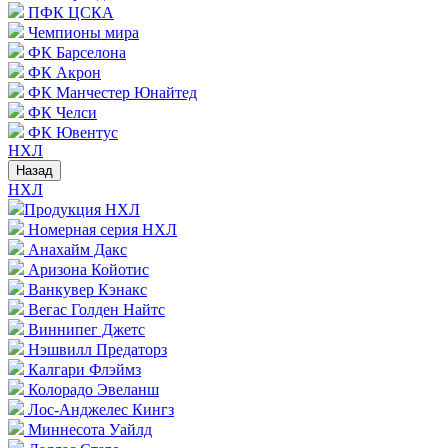
ПФК ЦСКА
Чемпионы мира
ФК Барселона
ФК Акрон
ФК Манчестер Юнайтед
ФК Челси
ФК Ювентус
НХЛ
Назад
НХЛ
Продукция НХЛ
Номерная серия НХЛ
Анахайм Дакс
Аризона Койотис
Ванкувер Кэнакс
Вегас Голден Найтс
Виннипег Джетс
Нэшвилл Предаторз
Калгари Флэймз
Колорадо Эвеланш
Лос-Анджелес Кингз
Миннесота Уайлд