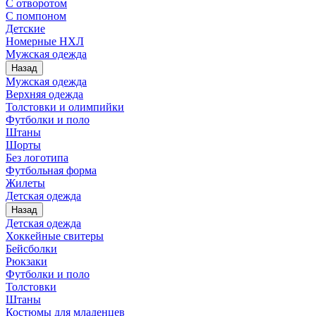
С отворотом
С помпоном
Детские
Номерные НХЛ
Мужская одежда
Назад
Мужская одежда
Верхняя одежда
Толстовки и олимпийки
Футболки и поло
Штаны
Шорты
Без логотипа
Футбольная форма
Жилеты
Детская одежда
Назад
Детская одежда
Хоккейные свитеры
Бейсболки
Рюкзаки
Футболки и поло
Толстовки
Штаны
Костюмы для младенцев