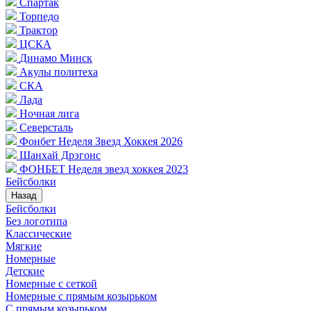
Спартак
Торпедо
Трактор
ЦСКА
Динамо Минск
Акулы политеха
СКА
Лада
Ночная лига
Северсталь
Фонбет Неделя Звезд Хоккея 2026
Шанхай Дрэгонс
ФОНБЕТ Неделя звезд хоккея 2023
Бейсболки
Назад
Бейсболки
Без логотипа
Классические
Мягкие
Номерные
Детские
Номерные с сеткой
Номерные с прямым козырьком
С прямым козырьком