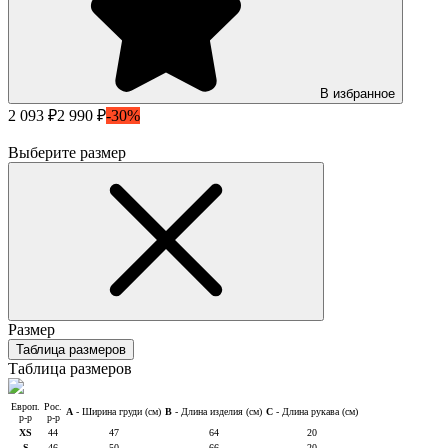
В избранное
2 093 ₽
2 990 ₽
-30%
Выберите размер
Размер
Таблица размеров
Таблица размеров
Европ.
Рос.
A
- Ширина груди (см)
B
- Длина изделия (см)
C
- Длина рукава (см)
р-р
р-р
XS
44
47
64
20
S
46
50
66
20