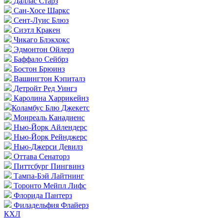
Даллас Старз
Сан-Хосе Шаркс
Сент-Луис Блюз
Сиэтл Кракен
Чикаго Блэкхокс
Эдмонтон Ойлерз
Баффало Сейбрз
Бостон Брюинз
Вашингтон Кэпиталз
Детройт Ред Уингз
Каролина Харрикейнз
Коламбус Блю Джекетс
Монреаль Канадиенс
Нью-Йорк Айлендерс
Нью-Йорк Рейнджерс
Нью-Джерси Девилз
Оттава Сенаторз
Питтсбург Пингвинз
Тампа-Бэй Лайтнинг
Торонто Мейпл Лифс
Флорида Пантерз
Филадельфия Флайерз
КХЛ