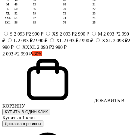
M
48
53
68
21
L
50
56
70
22
XL
52
59
72
23
XXL
54
62
74
24
3XL
56
65
76
25
S
2 093 ₽
2 990 ₽
XS
2 093 ₽
2 990 ₽
M
2 093 ₽
2 990
₽
L
2 093 ₽
2 990 ₽
XL
2 093 ₽
2 990 ₽
XXL
2 093 ₽
2
990 ₽
XXXL
2 093 ₽
2 990 ₽
2 093 ₽
2 990 ₽
-30%
ДОБАВИТЬ В
КОРЗИНУ
КУПИТЬ В ОДИН КЛИК
Купить в 1 клик
Доставка в регионы