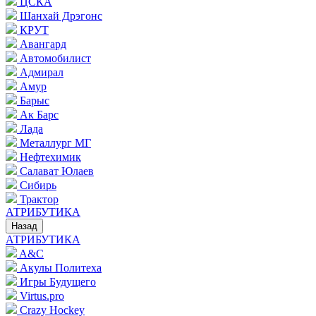
ЦСКА
Шанхай Дрэгонс
КРУТ
Авангард
Автомобилист
Адмирал
Амур
Барыс
Ак Барс
Лада
Металлург МГ
Нефтехимик
Салават Юлаев
Сибирь
Трактор
АТРИБУТИКА
Назад
АТРИБУТИКА
A&C
Акулы Политеха
Игры Будущего
Virtus.pro
Crazy Hockey