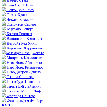
Даллас Старз
Сан-Хосе Шаркс
Сент-Луис Блюз
Сиэтл Кракен
Чикаго Блэкхокс
Эдмонтон Ойлерз
Баффало Сейбрз
Бостон Брюинз
Вашингтон Кэпиталз
Детройт Ред Уингз
Каролина Харрикейнз
Коламбус Блю Джекетс
Монреаль Канадиенс
Нью-Йорк Айлендерс
Нью-Йорк Рейнджерс
Нью-Джерси Девилз
Оттава Сенаторз
Питтсбург Пингвинз
Тампа-Бэй Лайтнинг
Торонто Мейпл Лифс
Флорида Пантерз
Филадельфия Флайерз
КХЛ