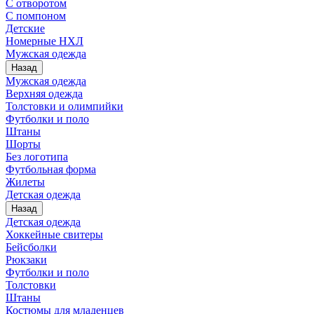
С отворотом
С помпоном
Детские
Номерные НХЛ
Мужская одежда
Назад
Мужская одежда
Верхняя одежда
Толстовки и олимпийки
Футболки и поло
Штаны
Шорты
Без логотипа
Футбольная форма
Жилеты
Детская одежда
Назад
Детская одежда
Хоккейные свитеры
Бейсболки
Рюкзаки
Футболки и поло
Толстовки
Штаны
Костюмы для младенцев