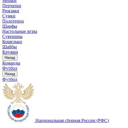
Мешки
Перчатки
Рюкзаки
Сумки
Полотенца
Шарфы
Настольные игры
Сувениры
Кошельки
Шайбы
Кружки
Назад
Команды
Футбол
Назад
Футбол
Национальная сборная России (РФС)