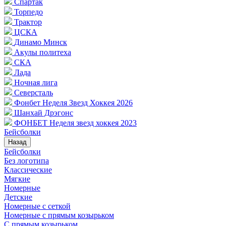
Спартак
Торпедо
Трактор
ЦСКА
Динамо Минск
Акулы политеха
СКА
Лада
Ночная лига
Северсталь
Фонбет Неделя Звезд Хоккея 2026
Шанхай Дрэгонс
ФОНБЕТ Неделя звезд хоккея 2023
Бейсболки
Назад
Бейсболки
Без логотипа
Классические
Мягкие
Номерные
Детские
Номерные с сеткой
Номерные с прямым козырьком
С прямым козырьком