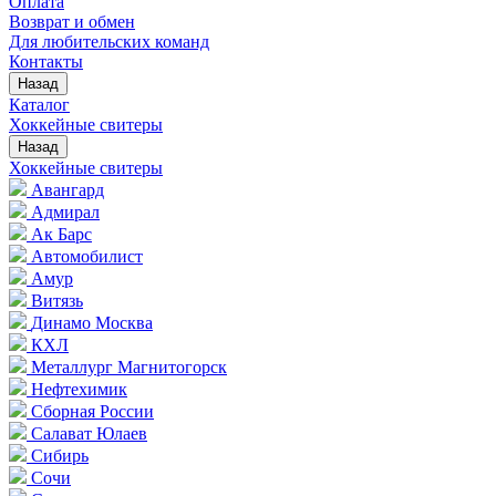
Оплата
Возврат и обмен
Для любительских команд
Контакты
Назад
Каталог
Хоккейные свитеры
Назад
Хоккейные свитеры
Авангард
Адмирал
Ак Барс
Автомобилист
Амур
Витязь
Динамо Москва
КХЛ
Металлург Магнитогорск
Нефтехимик
Сборная России
Салават Юлаев
Сибирь
Сочи