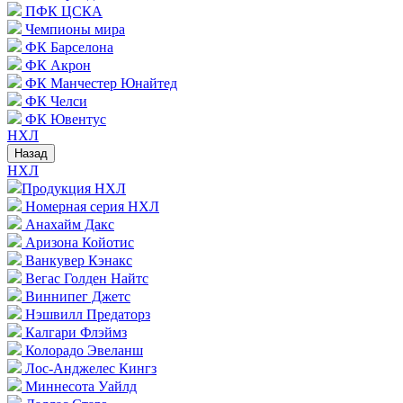
ПФК ЦСКА
Чемпионы мира
ФК Барселона
ФК Акрон
ФК Манчестер Юнайтед
ФК Челси
ФК Ювентус
НХЛ
Назад
НХЛ
Продукция НХЛ
Номерная серия НХЛ
Анахайм Дакс
Аризона Койотис
Ванкувер Кэнакс
Вегас Голден Найтс
Виннипег Джетс
Нэшвилл Предаторз
Калгари Флэймз
Колорадо Эвеланш
Лос-Анджелес Кингз
Миннесота Уайлд