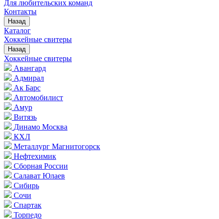
Для любительских команд
Контакты
Назад
Каталог
Хоккейные свитеры
Назад
Хоккейные свитеры
Авангард
Адмирал
Ак Барс
Автомобилист
Амур
Витязь
Динамо Москва
КХЛ
Металлург Магнитогорск
Нефтехимик
Сборная России
Салават Юлаев
Сибирь
Сочи
Спартак
Торпедо