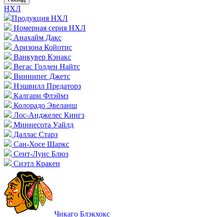
НХЛ
Продукция НХЛ
Номерная серия НХЛ
Анахайм Дакс
Аризона Койотис
Ванкувер Кэнакс
Вегас Голден Найтс
Виннипег Джетс
Нэшвилл Предаторз
Калгари Флэймз
Колорадо Эвеланш
Лос-Анджелес Кингз
Миннесота Уайлд
Даллас Старз
Сан-Хосе Шаркс
Сент-Луис Блюз
Сиэтл Кракен
Чикаго Блэкхокс