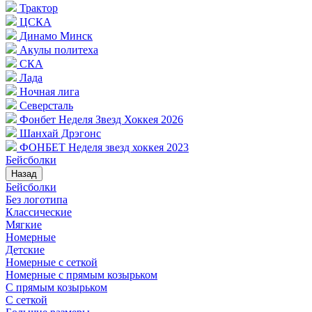
Трактор
ЦСКА
Динамо Минск
Акулы политеха
СКА
Лада
Ночная лига
Северсталь
Фонбет Неделя Звезд Хоккея 2026
Шанхай Дрэгонс
ФОНБЕТ Неделя звезд хоккея 2023
Бейсболки
Назад
Бейсболки
Без логотипа
Классические
Мягкие
Номерные
Детские
Номерные с сеткой
Номерные с прямым козырьком
С прямым козырьком
С сеткой