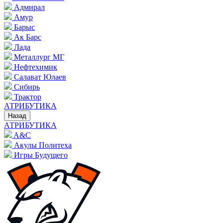
Адмирал
Амур
Барыс
Ак Барс
Лада
Металлург МГ
Нефтехимик
Салават Юлаев
Сибирь
Трактор
АТРИБУТИКА
Назад
АТРИБУТИКА
A&C
Акулы Политеха
Игры Будущего