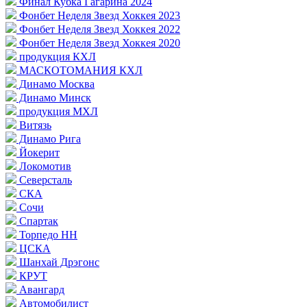
Финал Кубка Гагарина 2024
Фонбет Неделя Звезд Хоккея 2023
Фонбет Неделя Звезд Хоккея 2022
Фонбет Неделя Звезд Хоккея 2020
продукция КХЛ
МАСКОТОМАНИЯ КХЛ
Динамо Москва
Динамо Минск
продукция МХЛ
Витязь
Динамо Рига
Йокерит
Локомотив
Северсталь
СКА
Сочи
Спартак
Торпедо НН
ЦСКА
Шанхай Дрэгонс
КРУТ
Авангард
Автомобилист