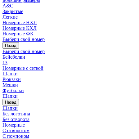
Большие размеры
A&C
Закрытые
Легкие
Номерные НХЛ
Номерные КХЛ
Номерные ФК
Выбери свой номер
Назад
Выбери свой номер
Бейсболки
13
Номерные с сеткой
Шапки
Рюкзаки
Мешки
Футболки
Шапки
Назад
Шапки
Без логотипа
Без отворота
Номерные
С отворотом
С помпоном