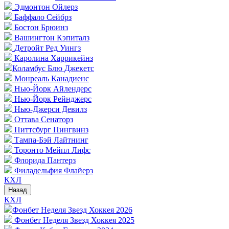
Эдмонтон Ойлерз
Баффало Сейбрз
Бостон Брюинз
Вашингтон Кэпиталз
Детройт Ред Уингз
Каролина Харрикейнз
Коламбус Блю Джекетс
Монреаль Канадиенс
Нью-Йорк Айлендерс
Нью-Йорк Рейнджерс
Нью-Джерси Девилз
Оттава Сенаторз
Питтсбург Пингвинз
Тампа-Бэй Лайтнинг
Торонто Мейпл Лифс
Флорида Пантерз
Филадельфия Флайерз
КХЛ
Назад
КХЛ
Фонбет Неделя Звезд Хоккея 2026
Фонбет Неделя Звезд Хоккея 2025