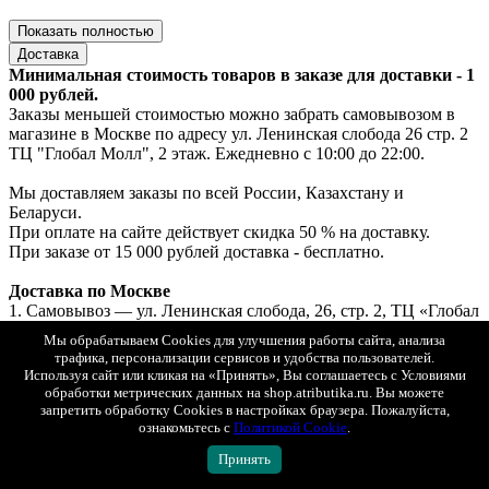
Показать полностью
Доставка
Минимальная стоимость товаров в заказе для доставки - 1
000 рублей.
Заказы меньшей стоимостью можно забрать самовывозом в
магазине в Москве по адресу ул. Ленинская слобода 26 стр. 2
ТЦ "Глобал Молл", 2 этаж. Ежедневно с 10:00 до 22:00.
Мы доставляем заказы по всей России, Казахстану и
Беларуси.
При оплате на сайте действует скидка 50 % на доставку.
При заказе от 15 000 рублей доставка - бесплатно.
Доставка по Москве
1. Самовывоз — ул. Ленинская слобода, 26, стр. 2, ТЦ «Глобал
Молл», 2 этаж (ежедневно с 10:00 до 22:00).
Мы обрабатываем Cookies для улучшения работы сайта, анализа
Если товар есть в наличии — выдача за 30 минут, если под
трафика, персонализации сервисов и удобства пользователей.
заказ — до 2х рабочих дней.
Используя сайт или кликая на «Принять», Вы соглашаетесь с Условиями
Бесплатно. Возможна примерка.
обработки метрических данных на shop.atributika.ru. Вы можете
Оплата: онлайн, картой или наличными при получении.
запретить обработку Cookies в настройках браузера. Пожалуйста,
2. Курьерская доставка «Интеграл» с возможностью
ознакомьтесь с
Политикой Cookie
.
примерки.
Принять
Стоимость доставки при онлайн-оплате — 250 ₽.