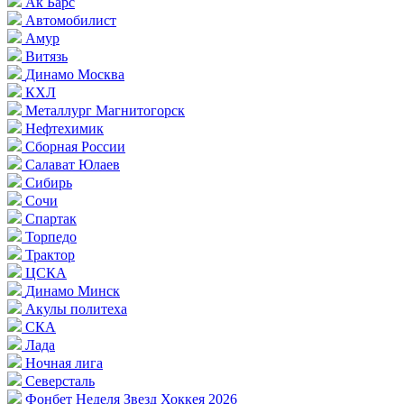
Ак Барс
Автомобилист
Амур
Витязь
Динамо Москва
КХЛ
Металлург Магнитогорск
Нефтехимик
Сборная России
Салават Юлаев
Сибирь
Сочи
Спартак
Торпедо
Трактор
ЦСКА
Динамо Минск
Акулы политеха
СКА
Лада
Ночная лига
Северсталь
Фонбет Неделя Звезд Хоккея 2026